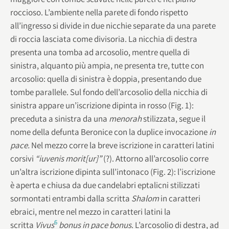
roccioso. L’ambiente nella parete di fondo rispetto
all’ingresso si divide in due nicchie separate da una parete
di roccia lasciata come divisoria. La nicchia di destra
presenta una tomba ad arcosolio, mentre quella di
sinistra, alquanto più ampia, ne presenta tre, tutte con
arcosolio: quella di sinistra è doppia, presentando due
tombe parallele. Sul fondo dell’arcosolio della nicchia di
sinistra appare un’iscrizione dipinta in rosso (Fig. 1):
preceduta a sinistra da una
menorah
stilizzata, segue il
nome della defunta Beronice con la duplice invocazione
in
pace.
Nel mezzo corre la breve iscrizione in caratteri latini
corsivi
“iuvenis morit[ur]”
(?). Attorno all’arcosolio corre
un’altra iscrizione dipinta sull’intonaco (Fig. 2): l’iscrizione
è aperta e chiusa da due candelabri eptalicni stilizzati
sormontati entrambi dalla scritta
Shalom
in caratteri
ebraici, mentre nel mezzo in caratteri latini la
6
scritta
Vivus
bonus in pace bonus
. L’arcosolio di destra, ad