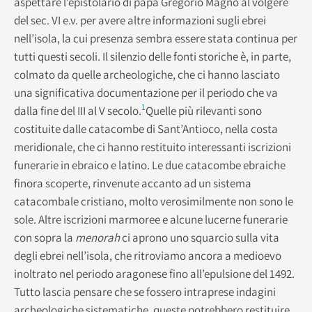
aspettare l’epistolario di papa Gregorio Magno al volgere
del sec. VI e.v. per avere altre informazioni sugli ebrei
nell’isola, la cui presenza sembra essere stata continua per
tutti questi secoli. Il silenzio delle fonti storiche è, in parte,
colmato da quelle archeologiche, che ci hanno lasciato
una significativa documentazione per il periodo che va
1
dalla fine del III al V secolo.
Quelle più rilevanti sono
costituite dalle catacombe di Sant’Antioco, nella costa
meridionale, che ci hanno restituito interessanti iscrizioni
funerarie in ebraico e latino. Le due catacombe ebraiche
finora scoperte, rinvenute accanto ad un sistema
catacombale cristiano, molto verosimilmente non sono le
sole. Altre iscrizioni marmoree e alcune lucerne funerarie
con sopra la
menorah
ci aprono uno squarcio sulla vita
degli ebrei nell’isola, che ritroviamo ancora a medioevo
inoltrato nel periodo aragonese fino all’epulsione del 1492.
Tutto lascia pensare che se fossero intraprese indagini
archeologiche sistematiche, queste potrebbero restituire