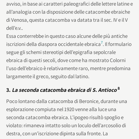
avviso, in base ai caratteri paleografici delle lettere latine e
all’analogia con la disposizione delle catacombe ebraiche
di Venosa, questa catacomba va datata tra il sec. IV e il V
dell’e.v..
Essa conterrebbe in questo caso alcune delle più antiche
7
iscrizioni della diaspora occidentale ebraica
. Il formulario
segue gli schemi stereotipi dell’epigrafia sepolcrale
ebraica di questi secoli, dove come ha mostrato Colorni
l’uso dell’ebraico è relativamente raro, mentre predomina
largamente il greco, seguito dal latino.
8
3.
La seconda catacomba ebraica di S. Antioco
Poco lontano dalla catacomba di Beronice, durante una
esplorazione compiuta nel 1920 venne alla luce una
seconda catacomba ebraica. L’ipogeo risultò spoglio e
violato: rimaneva intatto solo un loculo dell’arcosolio di
destra, con un’iscrizione dipinta sulla fronte. La