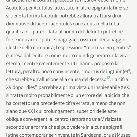
Acotulus per Acutulus, attestato in altre epigrafi latine; se
si tiene la forma Iacotuli, potrebbe allora trattarsi di un
diminutivo di Iacob, Iacobtulus con caduta della b. La
qualifica di “pater” data al nonno del defunto potrebbe
forse indicare il “pater sinagogae”, ossia un personaggio
illustre della comunità; l’espressione “mortus dein genitus”
è intesa dall’editore come morto quindi generato alla vita
eterna, mentre recentemente altri hanno proposto la
lettura, peraltro poco convincente, “mortus de ing(ui)n(e)”,
12
che sarebbe un’allusione alla causa del decesso
. La cifra
XV dopo “dies”, parrebbe a prima vista un inspiegabile XVX:
si tratta molto probabilmente di un errore del lapicida che
ha corretto una precedente cifra errata, a meno che non
siano due XX i cui prolungamenti superiori delle aste
oblique convergenti al centro sembrano una V rialzata,
secondo una forma che si può vedere in alcune epigrafi
latine contemporanee rinvenute in Sardegna, ora al Museo