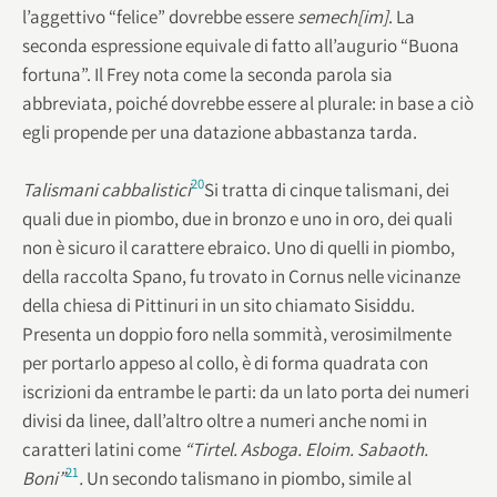
l’aggettivo “felice” dovrebbe essere
semech[im]
.
La
seconda espressione equivale di fatto all’augurio “Buona
fortuna”. Il Frey nota come la seconda parola sia
abbreviata, poiché dovrebbe essere al plurale: in base a ciò
egli propende per una datazione abbastanza tarda.
20
Talismani cabbalistici
Si tratta di cinque talismani, dei
quali due in piombo, due in bronzo e uno in oro, dei quali
non è sicuro il carattere ebraico. Uno di quelli in piombo,
della raccolta Spano, fu trovato in Cornus nelle vicinanze
della chiesa di Pittinuri in un sito chiamato Sisiddu.
Presenta un doppio foro nella sommità, verosimilmente
per portarlo appeso al collo, è di forma quadrata con
iscrizioni da entrambe le parti: da un lato porta dei numeri
divisi da linee, dall’altro oltre a numeri anche nomi in
caratteri latini come
“Tirtel. Asboga. Eloim. Sabaoth.
21
Boni”
.
Un secondo talismano in piombo, simile al