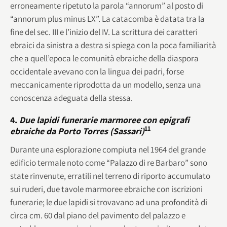
erroneamente ripetuto la parola “annorum” al posto di
“annorum plus minus LX”. La catacomba è datata tra la
fine del sec. III e l’inizio del IV. La scrittura dei caratteri
ebraici da sinistra a destra si spiega con la poca familiarità
che a quell’epoca le comunità ebraiche della diaspora
occidentale avevano con la lingua dei padri, forse
meccanicamente riprodotta da un modello, senza una
conoscenza adeguata della stessa.
4.
Due lapidi funerarie marmoree con epigrafi
11
ebraiche da Porto Torres (Sassari)
Durante una esplorazione compiuta nel 1964 del grande
edificio termale noto come “Palazzo di re Barbaro” sono
state rinvenute, erratili nel terreno di riporto accumulato
sui ruderi, due tavole marmoree ebraiche con iscrizioni
funerarie; le due lapidi si trovavano ad una profondità di
cìrca cm. 60 dal piano del pavimento del palazzo e