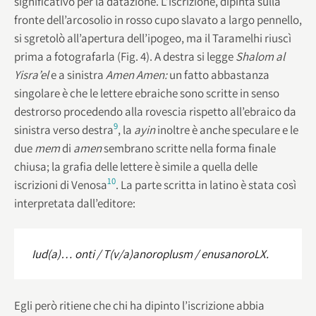
significativo per la datazione. L’iscrizione, dipinta sulla
fronte dell’arcosolio in rosso cupo slavato a largo pennello,
si sgretolò all’apertura dell’ipogeo, ma il Taramelhi riuscì
prima a fotografarla (Fig. 4). A destra si legge
Shalom al
Yisra’el
e a sinistra
Amen Amen:
un fatto abbastanza
singolare è che le lettere ebraiche sono scritte in senso
destrorso procedendo alla rovescia rispetto all’ebraico da
9
sinistra verso destra
,
la
ayin
inoltre è anche speculare e le
due
mem
di
amen
sembrano scritte nella forma finale
chiusa; la grafia delle lettere è simile a quella delle
10
iscrizioni di Venosa
. La parte scritta in latino è stata così
interpretata dall’editore:
Iud(a)… onti / T(v/a)anoroplusm / enusanoroLX.
Egli però ritiene che chi ha dipinto l’iscrizione abbia