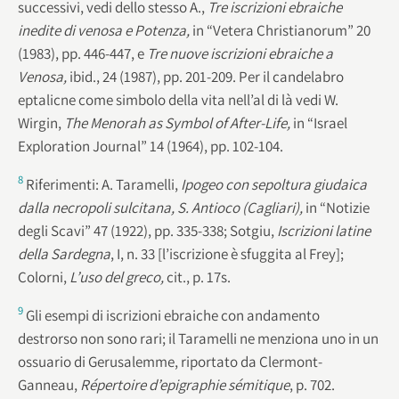
successivi, vedi dello stesso A.,
Tre iscrizioni ebraiche
inedite di venosa e Potenza,
in “Vetera Christianorum” 20
(1983), pp. 446-447, e
Tre nuove iscrizioni ebraiche a
Venosa,
ibid., 24 (1987), pp. 201-209. Per il candelabro
eptalicne come simbolo della vita nell’al di là vedi W.
Wirgin,
The Menorah as Symbol of After-Life,
in “Israel
Exploration Journal” 14 (1964), pp. 102-104.
8
Riferimenti: A. Taramelli,
Ipogeo con sepoltura giudaica
dalla necropoli sulcitana, S. Antioco (Cagliari),
in “Notizie
degli Scavi” 47 (1922), pp. 335-338; Sotgiu,
Iscrizioni latine
della Sardegna
, I, n. 33 [l’iscrizione è sfuggita al Frey];
Colorni,
L’uso del greco,
cit., p. 17s.
9
Gli esempi di iscrizioni ebraiche con andamento
destrorso non sono rari; il Taramelli ne menziona uno in un
ossuario di Gerusalemme, riportato da Clermont-
Ganneau,
Répertoire d’epigraphie sémitique
, p. 702.