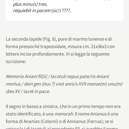
plus minu(s) tres,
requiebit in pacem
(sic!) ????.
La seconda lapide (Fig. 6), pure di marmo lunense e di
forma pressoché trapezoidale, misura cm. 21x36x3 con
lettere incise profondamente. Vi si legge la seguente
iscrizione:
Memoria Aniani fil[ii] / Iacotuli nepus pate/ris Aniani
mortus / dein gen (itus ?) vixit anni/s XVII mense(m) unu(m)
dies XV / iacet in pace.
Il segno in basso a sinistra, che in un primo tempo non era
stato identificato, è una
menorah.
Il nome Anianus è una
forma di Ananias (Colorni) o di Annianus (Ferrua); se si
unisce la I di Iacotuli al precedente Fil, si avrebbe il nome