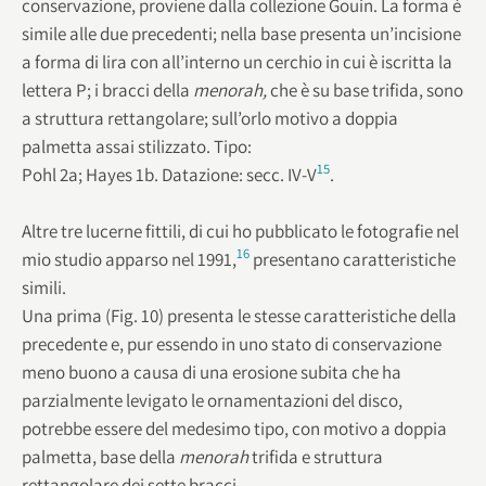
conservazione, proviene dalla collezione Gouin. La forma è
simile alle due precedenti; nella base presenta un’incisione
a forma di lira con all’interno un cerchio in cui è iscritta la
lettera P; i bracci della
menorah,
che è su base trifida, sono
a struttura rettangolare; sull’orlo motivo a doppia
palmetta assai stilizzato. Tipo:
15
Pohl 2a; Hayes 1b. Datazione: secc. IV-V
.
Altre tre lucerne fittili, di cui ho pubblicato le fotografie nel
16
mio studio apparso nel 1991,
presentano caratteristiche
simili.
Una prima (Fig. 10) presenta le stesse caratteristiche della
precedente e, pur essendo in uno stato di conservazione
meno buono a causa di una erosione subita che ha
parzialmente levigato le ornamentazioni del disco,
potrebbe essere del medesimo tipo, con motivo a doppia
palmetta, base della
menorah
trifida e struttura
rettangolare dei sette bracci.