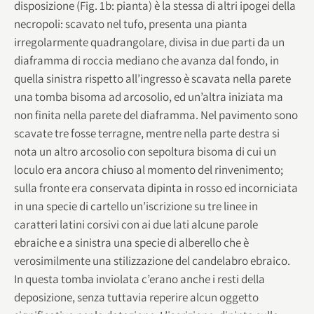
disposizione (Fig. 1b: pianta) è la stessa di altri ipogei della
necropoli: scavato nel tufo, presenta una pianta
irregolarmente quadrangolare, divisa in due parti da un
diaframma di roccia mediano che avanza dal fondo, in
quella sinistra rispetto all’ingresso è scavata nella parete
una tomba bisoma ad arcosolio, ed un’altra iniziata ma
non finita nella parete del diaframma. Nel pavimento sono
scavate tre fosse terragne, mentre nella parte destra si
nota un altro arcosolio con sepoltura bisoma di cui un
loculo era ancora chiuso al momento del rinvenimento;
sulla fronte era conservata dipinta in rosso ed incorniciata
in una specie di cartello un’iscrizione su tre linee in
caratteri latini corsivi con ai due lati alcune parole
ebraiche e a sinistra una specie di alberello che è
verosimilmente una stilizzazione del candelabro ebraico.
In questa tomba inviolata c’erano anche i resti della
deposizione, senza tuttavia reperire alcun oggetto