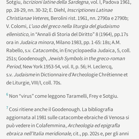
Sotgiu,
Iscrizioni latine della Sardegna
, vol. I, Padova 1961,
pp. 28-29, nn. 30-32; E. Diehl,
Inscriptiones Latinae
Christianae Veteres
, Berolini rist. 1961, nn. 2790a e 2790b;
V. Colomi,
L’uso del greco nella liturgia del giudaismo
ellenistico
, in “Annali di Storia del Diritto” 8 (1964), pp.17s
ora in
Judaica minora
, Milano 1983, pp. 1-65: 18s; A.M.
Rabello, s.v.
Catacombs
, in Encyclopaedia Judaica, 5, coll.
251s; Goodenough,
Jewish Symbols in the greco-roman
Period
, New York 1953-54, vol. II, p. 56; H. Leclercq,
s.v.
Judaisme
in Dictionnaire d’Archeologie Chrétienne et
de Liturgie, VIII/I, coll. 70s.
6
Non “virus” come leggono Taramelli, Frey e Sotgiu.
7
Cosi ritiene anche il Goodenough. La bibliografia
aggiornata al 1981 sulle catacombe ebraiche di Venosa si
può vedere in Colafemmina,
Archeologia ed epigrafla
ebraica nell’Italia meridionale,
cit., pp. 202s e, per gli anni