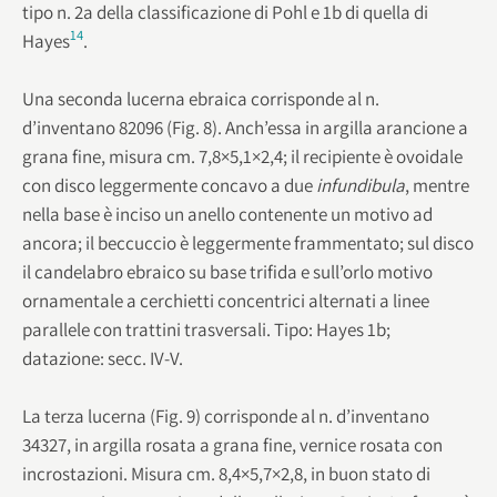
tipo n. 2a della classificazione di Pohl e 1b di quella di
14
Hayes
.
Una seconda lucerna ebraica corrisponde al n.
d’inventano 82096 (Fig. 8). Anch’essa in argilla arancione a
grana fine, misura cm. 7,8×5,1×2,4; il recipiente è ovoidale
con disco leggermente concavo a due
infundibula
, mentre
nella base è inciso un anello contenente un motivo ad
ancora; il beccuccio è leggermente frammentato; sul disco
il candelabro ebraico su base trifida e sull’orlo motivo
ornamentale a cerchietti concentrici alternati a linee
parallele con trattini trasversali. Tipo: Hayes 1b;
datazione: secc. IV-V.
La terza lucerna (Fig. 9) corrisponde al n. d’inventano
34327, in argilla rosata a grana fine, vernice rosata con
incrostazioni. Misura cm. 8,4×5,7×2,8, in buon stato di