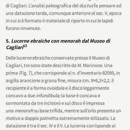
di Cagliari. L’analisi paleografica del
ductus
fa pensare ad
una datazione tarda, comunque anteriore al sec. V, epoca
in cui si è formato il materiale di riporto in cui le lapidi
furono rinvenute.
5.
Lucerne ebraiche con menorah dal Museo di
13
Cagliari
Delle lucerne ebraiche conservate presso il Museo di
Cagliari, tre sono state descritte da M. Marinone. Una
prima (Fig. 7), che corrisponde al n. d’inventario 82095, in
argilla arancione a grana fine, misura cm. 9×6,2×2,2. Il
recipiente è a forma ovoidale e il disco leggermente
concavo a due
infundibula;
la base è concava e
sormontata da tre incisioni e sul disco è impressa
una
menorah
su base trifida, mentre sull’orlo presenta un
motivo a doppia palmetta estremamente stilizzato. La
datazione è tra il sec. IV e il V. La lucerna corrisponde al