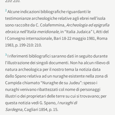
210: 210.
2
Alcune indicazioni bibliografiche riguardanti le
testimonianze archeologiche relative agli ebrei nell’isola
sono raccolte da C. Colafemmina,
Archeologia ed epigrafia
ebraica nell’Italia meridionale,
in “Italia Judaica” I, Atti del
I Convegno internazionale, Bari 18-22 maggio 1981, Roma
1983, p. 199-210: 210.
3
I riferimenti bibliografici saranno dati in seguito durante
l’illustrazione dei singoli documenti. Non ha alcun rilievo di
natura archeologica per il nostro tema la notizia data
dallo Spano relativa ad un nuraghe esistente nella zona di
Campida chiamato “Nuraghe de su Judeu”: spesso i
nuraghi venivano ribattezzati col nome di personaggi
illustri o dei proprietari delle terre su cui si trovavano; per
questa notizia vedi G. Spano,
I nuraghi di
Sardegna,
Cagliari 1854, p. 15.