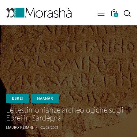
0
EBREI
MAAMÀR
Le testimonianze archeologiche sugli
Ebrei in Sardegna
MAURO PERANI
01/03/2003