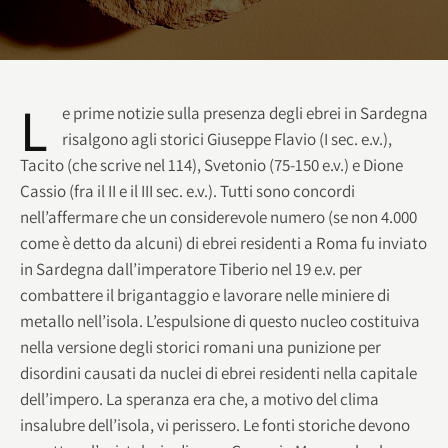
L
e prime notizie sulla presenza degli ebrei in Sardegna
risalgono agli storici Giuseppe Flavio (I sec. e.v.),
Tacito (che scrive nel 114), Svetonio (75-150 e.v.) e Dione
Cassio (fra il II e il III sec. e.v.). Tutti sono concordi
nell’affermare che un considerevole numero (se non 4.000
come è detto da alcuni) di ebrei residenti a Roma fu inviato
in Sardegna dall’imperatore Tiberio nel 19 e.v. per
combattere il brigantaggio e lavorare nelle miniere di
metallo nell’isola. L’espulsione di questo nucleo costituiva
nella versione degli storici romani una punizione per
disordini causati da nuclei di ebrei residenti nella capitale
dell’impero. La speranza era che, a motivo del clima
insalubre dell’isola, vi perissero. Le fonti storiche devono