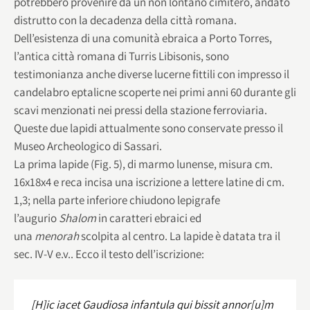
potrebbero provenire da un non lontano cimitero, andato
distrutto con la decadenza della città romana.
Dell’esistenza di una comunità ebraica a Porto Torres,
l’antica città romana di Turris Libisonis, sono
testimonianza anche diverse lucerne fittili con impresso il
candelabro eptalicne scoperte nei primi anni 60 durante gli
scavi menzionati nei pressi della stazione ferroviaria.
Queste due lapidi attualmente sono conservate presso il
Museo Archeologico di Sassari.
La prima lapide (Fig. 5), di marmo lunense, misura cm.
16x18x4 e reca incisa una iscrizione a lettere latine di cm.
1,3; nella parte inferiore chiudono lepigrafe
l’augurio
Shalom
in caratteri ebraici ed
una
menorah
scolpita al centro. La lapide è datata tra il
sec. IV-V e.v.. Ecco il testo dell’iscrizione:
[H]ic iacet Gaudiosa infantula qui bissit annor[u]m