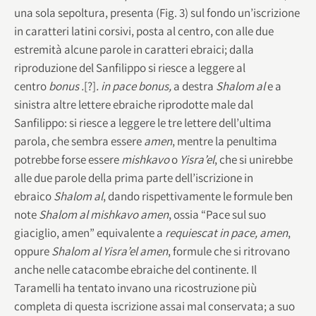
una sola sepoltura, presenta (Fig. 3) sul fondo un’iscrizione
in caratteri latini corsivi, posta al centro, con alle due
estremità alcune parole in caratteri ebraici; dalla
riproduzione del Sanfilippo si riesce a leggere al
centro
bonus .
[?]
. in pace bonus,
a destra
Shalom al
e a
sinistra altre lettere ebraiche riprodotte male dal
Sanfilippo: si riesce a leggere le tre lettere dell’ultima
parola, che sembra essere
amen
, mentre la penultima
potrebbe forse essere
mishkavo
o
Yisra’el
, che si unirebbe
alle due parole della prima parte dell’iscrizione in
ebraico
Shalom al
, dando rispettivamente le formule ben
note
Shalom al mishkavo amen
, ossia “Pace sul suo
giaciglio, amen” equivalente a
requiescat in pace, amen
,
oppure
Shalom al Yisra’el amen
,
formule che si ritrovano
anche nelle catacombe ebraiche del continente. Il
Taramelli ha tentato invano una ricostruzione più
completa di questa iscrizione assai mal conservata; a suo