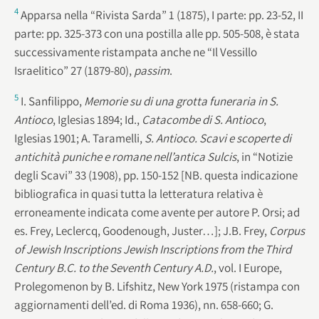
4
Apparsa nella “Rivista Sarda” 1 (1875), I parte: pp. 23-52, II
parte: pp. 325-373 con una postilla alle pp. 505-508, è stata
successivamente ristampata anche ne “Il Vessillo
Israelitico” 27 (1879-80),
passim
.
5
I. Sanfilippo,
Memorie su di una grotta funeraria in S.
Antioco
, Iglesias 1894; Id.,
Catacombe di S. Antioco
,
Iglesias 1901; A. Taramelli,
S. Antioco. Scavi e scoperte di
antichità puniche e romane nell’antica Sulcis
, in “Notizie
degli Scavi” 33 (1908), pp. 150-152 [NB. questa indicazione
bibliografica in quasi tutta la letteratura relativa è
erroneamente indicata come avente per autore P. Orsi; ad
es. Frey, Leclercq, Goodenough, Juster…]; J.B. Frey,
Corpus
of Jewish Inscriptions Jewish Inscriptions from the Third
Century B.C. to the Seventh Century A.D.
, vol. I Europe,
Prolegomenon by B. Lifshitz, New York 1975 (ristampa con
aggiornamenti dell’ed. di Roma 1936), nn. 658-660; G.