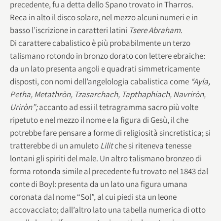
precedente, fu a detta dello Spano trovato in Tharros.
Reca in alto il disco solare, nel mezzo alcuni numeri e in
basso l’iscrizione in caratteri latini
Tsere Abraham
.
Di carattere cabalistico è più probabilmente un terzo
talismano rotondo in bronzo dorato con lettere ebraiche:
da un lato presenta angoli e quadrati simmetricamente
disposti, con nomi dell’angelologia cabalistica come
“Ayla,
Petha, Metathròn, Tzasarchach, Tapthaphiach, Navriròn,
Uriròn”;
accanto ad essi il tetragramma sacro più volte
ripetuto e nel mezzo il nome e la figura di Gesù, il che
potrebbe fare pensare a forme di religiosità sincretistica; si
tratterebbe di un amuleto
Lilit
che si riteneva tenesse
lontani gli spiriti del male. Un altro talismano bronzeo di
forma rotonda simile al precedente fu trovato nel 1843 dal
conte di Boyl: presenta da un lato una figura umana
coronata dal nome “Sol”, al cui piedi sta un leone
accovacciato; dall’altro lato una tabella numerica di otto