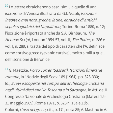
10
Le lettere ebraiche sono assai simili a quelle di una
iscrizione di Venosa illustrata da G.I. Ascoli,
Iscrizioni
inedite o mal note, greche, latine, ebraiche di antichi
sepolcri giudaici del Napolitano,
Torino-Roma 1880, n. 12;
l’iscrizione è riportata anche da S.A. Birnbaum,
The
Hebrew Script
,
London 1954-57, voI. II,
The Plates,
n. 286 e
vol. I, n. 289; si tratta del tipo di caratteri che l’A. definisce
come corsivo greco (yevanic cursive), molto simili a quelli
dell’iscrizione di Beronice.
11
G. Maetzke,
Porto Torres (Sassari). Iscrizioni funerarie
romane,
in “Notizie degli Scavi” 89 (1964), pp. 323-330;
Id.,
Scavi e scoperte nel campo dell’archeologia cristiana
negli ultimi dieci anni in Toscana e in Sardegna,
in Atti del II
Congresso Nazionale di Archeologia Cristiana (Matera 25-
31 maggio 1969), Roma 1971, p. 323 n. 13a e 13b;
Colorni,
L’uso del greco,
cit., p. 17s, nota 85; A. Mastino in A.