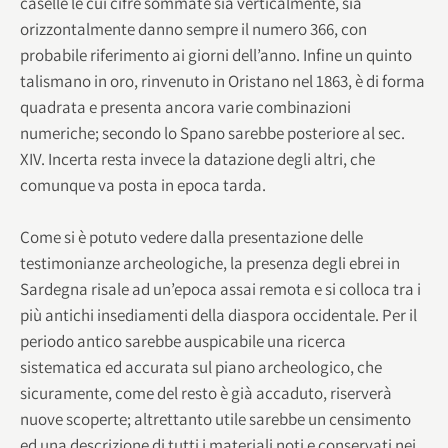
caselle le cui cifre sommate sia verticalmente, sia
orizzontalmente danno sempre il numero 366, con
probabile riferimento ai giorni dell’anno. Infine un quinto
talismano in oro, rinvenuto in Oristano nel 1863, è di forma
quadrata e presenta ancora varie combinazioni
numeriche; secondo lo Spano sarebbe posteriore al sec.
XIV. Incerta resta invece la datazione degli altri, che
comunque va posta in epoca tarda.
Come si è potuto vedere dalla presentazione delle
testimonianze archeologiche, la presenza degli ebrei in
Sardegna risale ad un’epoca assai remota e si colloca tra i
più antichi insediamenti della diaspora occidentale. Per il
periodo antico sarebbe auspicabile una ricerca
sistematica ed accurata sul piano archeologico, che
sicuramente, come del resto è già accaduto, riserverà
nuove scoperte; altrettanto utile sarebbe un censimento
ed una descrizione di tutti i materiali noti e conservati nei