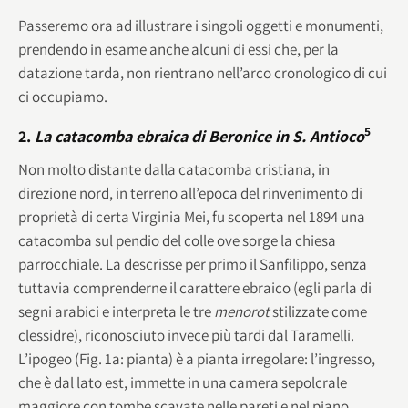
Passeremo ora ad illustrare i singoli oggetti e monumenti,
prendendo in esame anche alcuni di essi che, per la
datazione tarda, non rientrano nell’arco cronologico di cui
ci occupiamo.
5
2.
La catacomba ebraica di Beronice in S. Antioco
Non molto distante dalla catacomba cristiana, in
direzione nord, in terreno all’epoca del rinvenimento di
proprietà di certa Virginia Mei, fu scoperta nel 1894 una
catacomba sul pendio del colle ove sorge la chiesa
parrocchiale. La descrisse per primo il Sanfilippo, senza
tuttavia comprenderne il carattere ebraico (egli parla di
segni arabici e interpreta le tre
menorot
stilizzate come
clessidre), riconosciuto invece più tardi dal Taramelli.
L’ipogeo (Fig. 1a: pianta) è a pianta irregolare: l’ingresso,
che è dal lato est, immette in una camera sepolcrale
maggiore con tombe scavate nelle pareti e nel piano