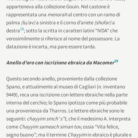
apparteneva alla collezione Gouin. Nel castone è
rappresentata una
menorah
al centro con un ramo di
palma
(lu/av)
a sinistra e il corno d’ariete
(shofar)
a
18
destra
; sotto la scritta in caratteri latini “IVDA” che
verosimilmente si riferisce al nome del possessore. La
datazione è incerta, ma pare essere tarda.
19
Anello d’oro con iscrizione ebraica da Macomer
Questo secondo anello, proveniente dalla collezione
Spano, e attualmente al museo di Cagliari (n. inventano
9449), reca una iscrizione con lettere ebraiche nella parte
interna del cerchio; lo Spano ipotizza come più probabile
una provenienza da Tharros. Le lettere ebraiche sono le
seguenti:
chayyim smch’ s”t,
che il medesimo A. interpreta
come
Chayyim sameach siman tov,
ossia “Vita felice,
segno buono”; ma il termine
Chayyim
in ebraico è plurale e