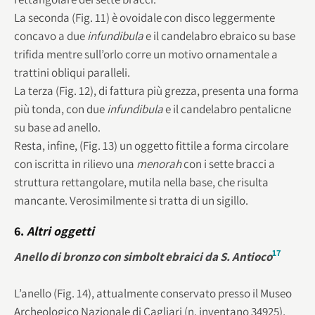
La seconda (Fig. 11) è ovoidale con disco leggermente
concavo a due
infundibula
e il candelabro ebraico su base
trifida mentre sull’orlo corre un motivo ornamentale a
trattini obliqui paralleli.
La terza (Fig. 12), di fattura più grezza, presenta una forma
più tonda, con due
infundibula
e il candelabro pentalicne
su base ad anello.
Resta, infine, (Fig. 13) un oggetto fittile a forma circolare
con iscritta in rilievo una
menorah
con i sette bracci a
struttura rettangolare, mutila nella base, che risulta
mancante. Verosimilmente si tratta di un sigillo.
6.
Altri oggetti
17
Anello di bronzo con simbolt ebraici da S. Antioco
L’anello (Fig. 14), attualmente conservato presso il Museo
Archeologico Nazionale di Cagliari (n. inventano 34925),