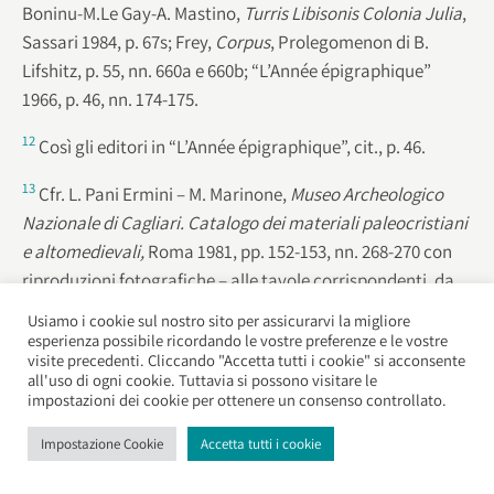
Boninu-M.Le Gay-A. Mastino,
Turris Libisonis Colonia Julia
,
Sassari 1984, p. 67s; Frey,
Corpus
,
Prolegomenon di B.
Lifshitz, p. 55, nn. 660a e 660b; “L’Année épigraphique”
1966, p. 46, nn. 174-175.
12
Così gli editori in “L’Année épigraphique”, cit., p. 46.
13
Cfr. L. Pani Ermini – M. Marinone,
Museo Archeologico
Nazionale di Cagliari. Catalogo dei materiali paleocristiani
e altomedievali,
Roma 1981, pp. 152-153, nn. 268-270 con
riproduzioni fotografiche – alle tavole corrispondenti, da
cui riprendiamo la descrizione.
Usiamo i cookie sul nostro sito per assicurarvi la migliore
esperienza possibile ricordando le vostre preferenze e le vostre
14
G. Pohl,
Die früchristliche Lampe vom Lorenzberg bei
visite precedenti. Cliccando "Accetta tutti i cookie" si acconsente
all'uso di ogni cookie. Tuttavia si possono visitare le
Epfach, Lankreis, Schongau. Versuch einer Gliederung der
impostazioni dei cookie per ottenere un consenso controllato.
Lampen von mediterranen Typus
, in “Scriftenreihe zur
Bayerischen Landesgeschichte” 62 (1962), pp. 219ss.; J.W.
Impostazione Cookie
Accetta tutti i cookie
Hayes,
Late Roman Pottery
, London 1972.