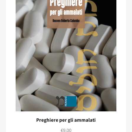
Preghiere per gli ammalati
€
9,00