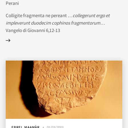
Perani
Colligite fragmenta ne pereant …
collegerunt ergo et
impleverunt
duodecim cophinos fragmentorum…
Vangelo di Giovanni 6,12-13
EBREI
,
MAAMÀR
01/03/2003