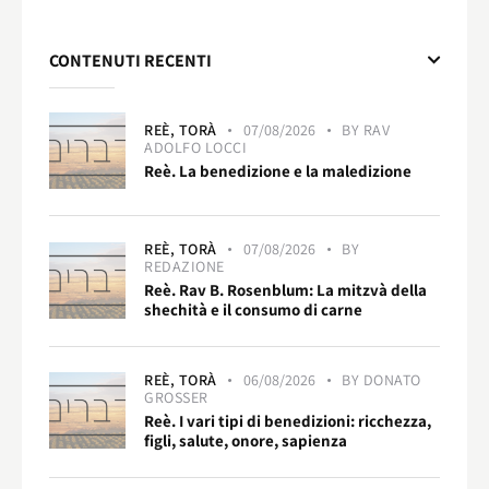
CONTENUTI RECENTI
REÈ,
TORÀ
07/08/2026
BY
RAV
ADOLFO LOCCI
Reè. La benedizione e la maledizione
REÈ,
TORÀ
07/08/2026
BY
REDAZIONE
Reè. Rav B. Rosenblum: La mitzvà della
shechità e il consumo di carne
REÈ,
TORÀ
06/08/2026
BY
DONATO
GROSSER
Reè. I vari tipi di benedizioni: ricchezza,
figli, salute, onore, sapienza