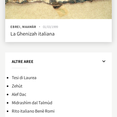
EBREI
,
MAAMÀR
01/03/1999
La Ghenizah italiana
ALTRE AREE
Tesi di Laurea
Zehùt
Alef Dac
Midrashìm dal Talmùd
Rito italiano Benè Romi​