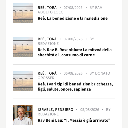
REÈ,
TORÀ
07/08/2026
BY
RAV
ADOLFO LOCCI
Reè. La benedizione e la maledizione
REÈ,
TORÀ
07/08/2026
BY
REDAZIONE
Reè. Rav B. Rosenblum: La mitzvà della
shechità e il consumo di carne
REÈ,
TORÀ
06/08/2026
BY
DONATO
GROSSER
Reè. I vari tipi di benedizioni: ricchezza,
figli, salute, onore, sapienza
ISRAELE,
PENSIERO
05/08/2026
BY
REDAZIONE
Rav Beni Lau: “Il Messia è già arrivato”