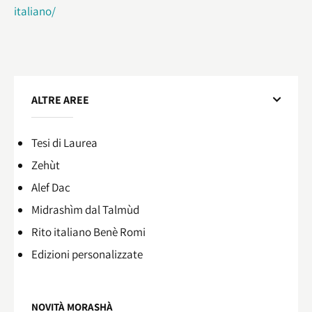
italiano/
ALTRE AREE
Tesi di Laurea
Zehùt
Alef Dac
Midrashìm dal Talmùd
Rito italiano Benè Romi​
Edizioni personalizzate
NOVITÀ MORASHÀ