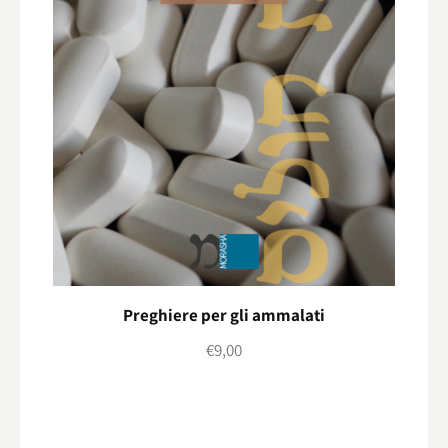
Preghiere per gli ammalati
€
9,00