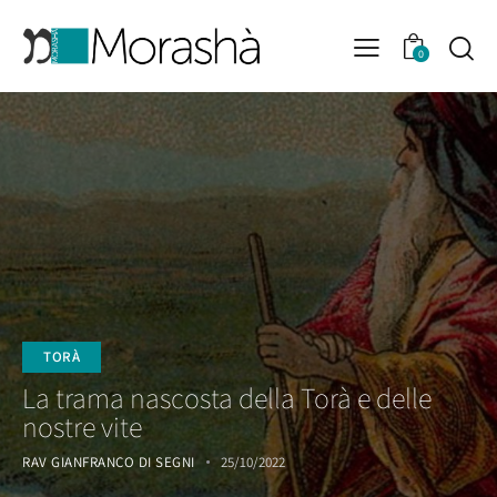
0
TORÀ
La trama nascosta della Torà e delle
nostre vite
RAV GIANFRANCO DI SEGNI
25/10/2022