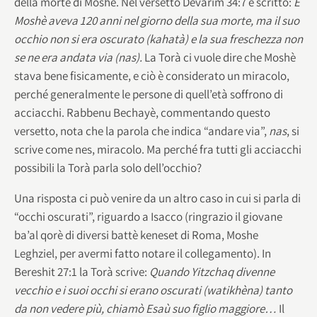
della morte di Moshè. Nel versetto Devarim 34:7 è scritto:
E
Moshè aveva 120 anni nel giorno della sua morte, ma il suo
occhio non si era oscurato (kahatà) e la sua freschezza non
se ne era andata via (nas).
La Torà ci vuole dire che Moshè
stava bene fisicamente, e ciò è considerato un miracolo,
perché generalmente le persone di quell’età soffrono di
acciacchi. Rabbenu Bechayè, commentando questo
versetto, nota che la parola che indica “andare via”,
nas
, si
scrive come nes, miracolo. Ma perché fra tutti gli acciacchi
possibili la Torà parla solo dell’occhio?
Una risposta ci può venire da un altro caso in cui si parla di
“occhi oscurati”, riguardo a Isacco (ringrazio il giovane
ba’al qorè di diversi battè keneset di Roma, Moshe
Leghziel, per avermi fatto notare il collegamento). In
Bereshit 27:1 la Torà scrive:
Quando Yitzchaq divenne
vecchio e i suoi occhi si erano oscurati (watikhèna) tanto
da non vedere più, chiamò Esaù suo figlio maggiore…
Il