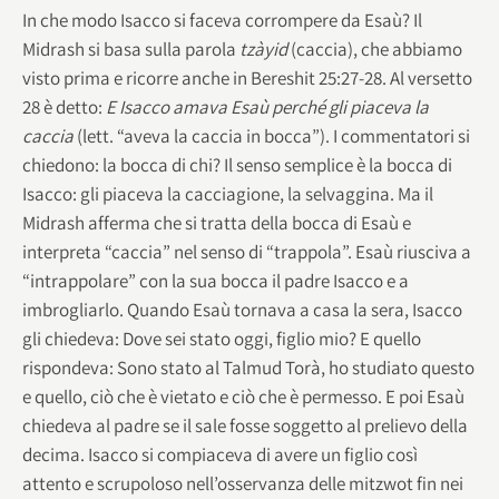
In che modo Isacco si faceva corrompere da Esaù? Il
Midrash si basa sulla parola
tzàyid
(caccia), che abbiamo
visto prima e ricorre anche in Bereshit 25:27-28. Al versetto
28 è detto:
E Isacco amava Esaù perché gli piaceva la
caccia
(lett. “aveva la caccia in bocca”). I commentatori si
chiedono: la bocca di chi? Il senso semplice è la bocca di
Isacco: gli piaceva la cacciagione, la selvaggina. Ma il
Midrash afferma che si tratta della bocca di Esaù e
interpreta “caccia” nel senso di “trappola”. Esaù riusciva a
“intrappolare” con la sua bocca il padre Isacco e a
imbrogliarlo. Quando Esaù tornava a casa la sera, Isacco
gli chiedeva: Dove sei stato oggi, figlio mio? E quello
rispondeva: Sono stato al Talmud Torà, ho studiato questo
e quello, ciò che è vietato e ciò che è permesso. E poi Esaù
chiedeva al padre se il sale fosse soggetto al prelievo della
decima. Isacco si compiaceva di avere un figlio così
attento e scrupoloso nell’osservanza delle mitzwot fin nei