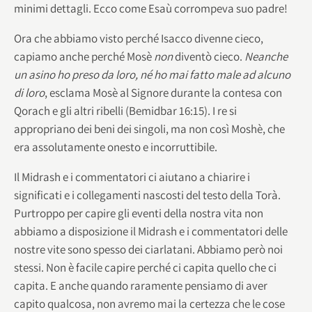
minimi dettagli. Ecco come Esaù corrompeva suo padre!
Ora che abbiamo visto perché Isacco divenne cieco,
capiamo anche perché Mosè
non
diventò cieco.
Neanche
un asino ho preso da loro, né ho mai fatto male ad alcuno
di loro
, esclama Mosè al Signore durante la contesa con
Qorach e gli altri ribelli (Bemidbar 16:15). I re si
appropriano dei beni dei singoli, ma non così Moshè, che
era assolutamente onesto e incorruttibile.
Il Midrash e i commentatori ci aiutano a chiarire i
significati e i collegamenti nascosti del testo della Torà.
Purtroppo per capire gli eventi della nostra vita non
abbiamo a disposizione il Midrash e i commentatori delle
nostre vite sono spesso dei ciarlatani. Abbiamo però noi
stessi. Non è facile capire perché ci capita quello che ci
capita. E anche quando raramente pensiamo di aver
capito qualcosa, non avremo mai la certezza che le cose