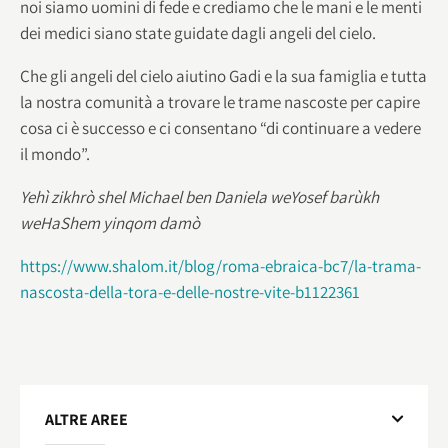
noi siamo uomini di fede e crediamo che le mani e le menti
dei medici siano state guidate dagli angeli del cielo.
Che gli angeli del cielo aiutino Gadi e la sua famiglia e tutta
la nostra comunità a trovare le trame nascoste per capire
cosa ci è successo e ci consentano “di continuare a vedere
il mondo”.
Yehì zikhrò shel Michael ben Daniela weYosef barùkh
weHaShem yinqom damò
https://www.shalom.it/blog/roma-ebraica-bc7/la-trama-
nascosta-della-tora-e-delle-nostre-vite-b1122361
ALTRE AREE