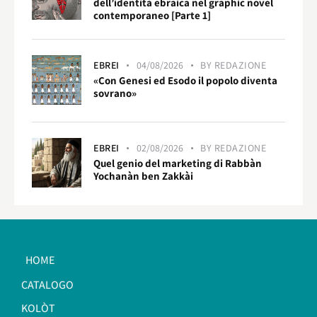
dell’identità ebraica nel graphic novel
contemporaneo [Parte 1]
EBREI
04/08/2026
BY
REDAZIONE
«Con Genesi ed Esodo il popolo diventa
sovrano»
EBREI
02/08/2026
BY
REDAZIONE
Quel genio del marketing di Rabbàn
Yochanàn ben Zakkài
HOME
CATALOGO
KOLÒT