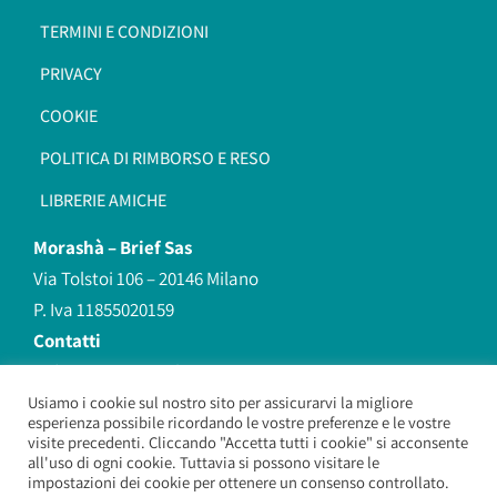
TERMINI E CONDIZIONI
PRIVACY
COOKIE
POLITICA DI RIMBORSO E RESO
LIBRERIE AMICHE
Morashà –
Brief Sas
Via Tolstoi 106 – 20146 Milano
P. Iva 11855020159
Contatti
redazione@morasha.it
339 8596707
Usiamo i cookie sul nostro sito per assicurarvi la migliore
esperienza possibile ricordando le vostre preferenze e le vostre
(anche Whatsapp)
visite precedenti. Cliccando "Accetta tutti i cookie" si acconsente
all'uso di ogni cookie. Tuttavia si possono visitare le
impostazioni dei cookie per ottenere un consenso controllato.