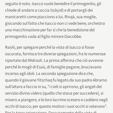
seguito è noto. Isacco vuole benedire il primogenito, gli
chiede di andare a caccia (tzàyid) e di portargli dei
manicaretti come piacciono a lui. Rivqà, sua moglie,
giocando sul fatto che Isacco non ci vede bene, orchestra
una macchinazione per far sì che la benedizione del
primogenito vada al figlio minore Giacobbe.
Rashì, per spiegare perché la vista di Isacco si fosse
oscurata, fornisce tre diverse spiegazioni, fra le numerose
riportate dal Midrash. La prima afferma che ciò avvenne
perché le mogli di Esaù, di famiglie pagane, bruciavano
incenso agli idoli. La seconda spiegazione dice che,
quando il giovane Yitzchaq fu legato da suo padre Abramo
sull’altare a faccia in su, “i cieli si aprirono, gli angeli del
servizio divino videro [quello che stava per succedere], si
misero a piangere, e le loro lacrime scesero e caddero negli
occhi di Isacco; per questo motivo i suoi occhi si velarono”.
Per la terza spiegazione, l’oscuramento della vista di