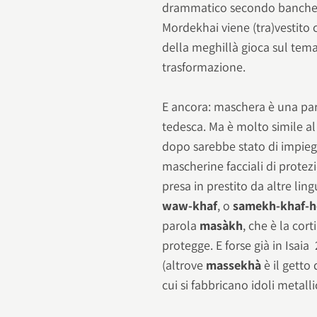
drammatico secondo banchetto
Mordekhai viene (tra)vestito co
della meghillà gioca sul tem
trasformazione.
E ancora: maschera è una paro
tedesca. Ma è molto simile a
dopo sarebbe stato di impi
mascherine facciali di prote
presa in prestito da altre ling
waw-khaf
, o
samekh-khaf-h
parola
masàkh
, che è la cort
protegge. E forse già in Isaia
(altrove
massekhà
è il getto 
cui si fabbricano idoli metallic