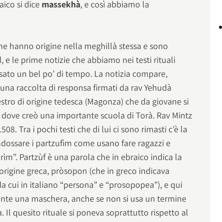
aico si dice
massekhà
, e così abbiamo la
 che hanno origine nella meghillà stessa e sono
, e le prime notizie che abbiamo nei testi rituali
ssato un bel po’ di tempo. La notizia compare,
 una raccolta di responsa firmati da rav Yehudà
estro di origine tedesca (Magonza) che da giovane si
, dove creò una importante scuola di Torà. Rav Mintz
8. Tra i pochi testi che di lui ci sono rimasti c’è la
“indossare i partzufìm come usano fare ragazzi e
urìm”. Partzùf è una parola che in ebraico indica la
le origine greca, pròsopon (che in greco indicava
a cui in italiano “persona” e “prosopopea”), e qui
ente una maschera, anche se non si usa un termine
. Il quesito rituale si poneva soprattutto rispetto al