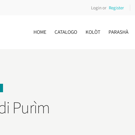
Login or
Register
HOME
CATALOGO
KOLÒT
PARASHÀ
di Purìm