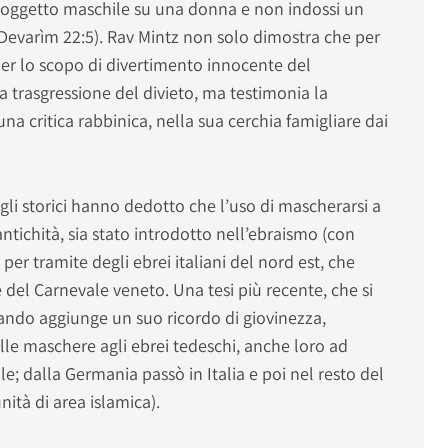
un oggetto maschile su una donna e non indossi un
Devarìm 22:5). Rav Mintz non solo dimostra che per
r lo scopo di divertimento innocente del
a trasgressione del divieto, ma testimonia la
una critica rabbinica, nella sua cerchia famigliare dai
li storici hanno dedotto che l’uso di mascherarsi a
ntichità, sia stato introdotto nell’ebraismo (con
per tramite degli ebrei italiani del nord est, che
e del Carnevale veneto. Una tesi più recente, che si
uando aggiunge un suo ricordo di giovinezza,
delle maschere agli ebrei tedeschi, anche loro ad
e; dalla Germania passò in Italia e poi nel resto del
tà di area islamica).