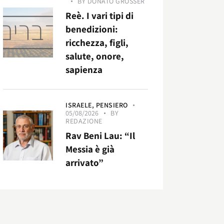
BY
DONATO GROSSER
Reè. I vari tipi di
benedizioni:
ricchezza, figli,
salute, onore,
sapienza
ISRAELE,
PENSIERO
05/08/2026
BY
REDAZIONE
Rav Beni Lau: “Il
Messia è già
arrivato”