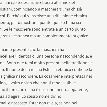
italiani e/o tedeschi, avrebbero alla fine del
ristiani, cominciando a mascherarsi, ma chissà
hi. Perché qui si inserisce una riflessione ebraica
mento, per dimostrare quanto questo tema sia
ìm. Se le maschere sono entrate a un certo punto
ingerenza estranea ma un completamento organico.
teniamo presente che la maschera ha
ncellare l’identità di una persona nascondendola, e
ona. Sono due temi molto presenti nella tradizione e
ìm. Il nome della regina Ester, in ebraico contiene la
e significa nascondere. La cosa viene interpretata nel
o, il volto divino che non si rende visibile
iano il loro corso; ma è nascondimento apparente,
ua ad agire. Lo stesso nome divino
ai, è nascosto. Ester non rivela, se non nel