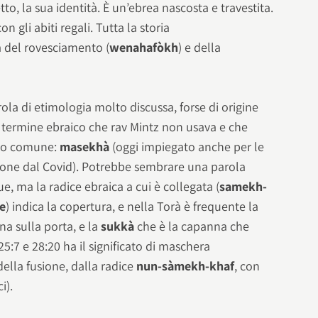
, la sua identità. È un’ebrea nascosta e travestita.
n gli abiti regali. Tutta la storia
a del rovesciamento (
wenahafòkh
) e della
la di etimologia molto discussa, forse di origine
l termine ebraico che rav Mintz non usava e che
ego comune:
masekhà
(oggi impiegato anche per le
zione dal Covid). Potrebbe sembrare una parola
ue, ma la radice ebraica a cui è collegata (
samekh-
e
) indica la copertura, e nella Torà è frequente la
ina sulla porta, e la
sukkà
che è la capanna che
 25:7 e 28:20 ha il significato di maschera
della fusione, dalla radice
nun-sàmekh-khaf
, con
i).