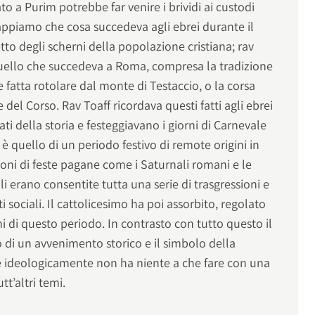
o a Purim potrebbe far venire i brividi ai custodi
appiamo che cosa succedeva agli ebrei durante il
tto degli scherni della popolazione cristiana; rav
uello che succedeva a Roma, compresa la tradizione
 fatta rotolare dal monte di Testaccio, o la corsa
e del Corso. Rav Toaff ricordava questi fatti agli ebrei
ti della storia e festeggiavano i giorni di Carnevale
e è quello di un periodo festivo di remote origini in
ioni di feste pagane come i Saturnali romani e le
i erano consentite tutta una serie di trasgressioni e
i sociali. Il cattolicesimo ha poi assorbito, regolato
ni di questo periodo. In contrasto con tutto questo il
do di un avvenimento storico e il simbolo della
 e ideologicamente non ha niente a che fare con una
tt’altri temi.