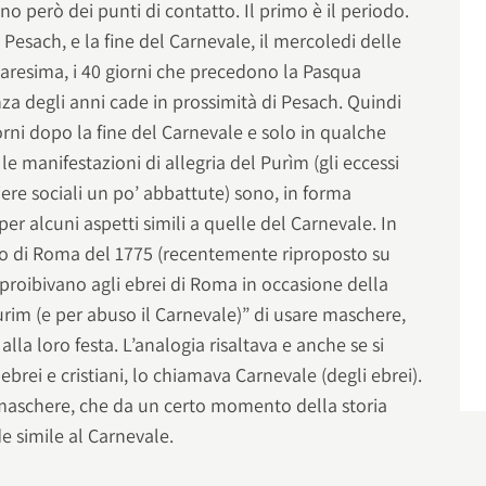
no però dei punti di contatto. Il primo è il periodo.
esach, e la fine del Carnevale, il mercoledi delle
quaresima, i 40 giorni che precedono la Pasqua
za degli anni cade in prossimità di Pesach. Quindi
orni dopo la fine del Carnevale e solo in qualche
 le manifestazioni di allegria del Purìm (gli eccessi
rriere sociali un po’ abbattute) sono, in forma
er alcuni aspetti simili a quelle del Carnevale. In
rio di Roma del 1775 (recentemente riproposto su
i proibivano agli ebrei di Roma in occasione della
Purim (e per abuso il Carnevale)” di usare maschere,
ni alla loro festa. L’analogia risaltava e anche se si
a ebrei e cristiani, lo chiamava Carnevale (degli ebrei).
e maschere, che da un certo momento della storia
nde simile al Carnevale.