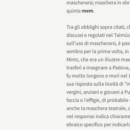
mascherarsi; maschera in ebr
quinta
mem
.
Tra gli obblighi sopra citati,
discussi e regolati nel Talmùd
sull’uso di mascherarsi, è pa
sembra per la prima volta, in
Mintz, che era un illustre ma
trasferì a insegnare a Padova
fu molto longevo e morì nel 150
sua risposta sulla liceità di 
vergini, anziani e giovani a P
faccia o l’effigie, di probabi
anche la maschera teatrale, d
nel responso indica chiaram
ebraico specifico per indicarla