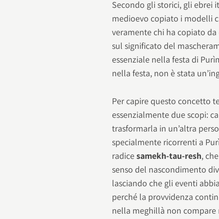
Secondo gli storici, gli ebrei 
medioevo copiato i modelli c
veramente chi ha copiato da c
sul significato del maschera
essenziale nella festa di Pur
nella festa, non è stata un’
Per capire questo concetto 
essenzialmente due scopi: ca
trasformarla in un’altra pers
specialmente ricorrenti a Pur
radice
samekh-tau-resh
, ch
senso del nascondimento divin
lasciando che gli eventi abb
perché la provvidenza contin
nella meghillà non compare m