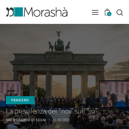
0
PENSIERO
La prevalenza del “noi” sull'”io”
RAV RICCARDO DI SEGNI
11/09/2023