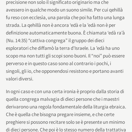
precisione non solo il significato originario ma che
avessero in qualche modo un suono simile. Per cui qehillà
fu reso con ecclesìa, una parola che poi ha fatto una lunga
strada. La qehillà non è ancora ‘edà e la ’edà non è per
definizione automaticamente buona. È chiamata ‘edà ra’à
(Nu. 14:35) “cattiva congrega” il gruppo dei dieci
esploratori che diffamò la terra d’Israele. La ’edà ha uno
scopo ma non tutti gli scopi sono buoni. Il “noi” può essere
perverso e in questo caso sono al contrario i pochi, i
singoli, gli io, che opponendosi resistono e portano avanti
valori diversi.
In ogni caso e con una certa ironia è proprio dalla storia di
quella congrega malvagia di dieci persone che i maestri
derivarono una regola fondamentale della liturgia ebraica.
Che è quella che bisogna pregare insieme, e che certe
preghiere si possono recitare solo se è presente un minimo
di dieci persone. Che poi è lo stesso numero della trattativa