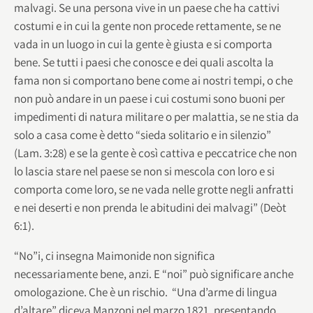
malvagi. Se una persona vive in un paese che ha cattivi
costumi e in cui la gente non procede rettamente, se ne
vada in un luogo in cui la gente è giusta e si comporta
bene. Se tutti i paesi che conosce e dei quali ascolta la
fama non si comportano bene come ai nostri tempi, o che
non può andare in un paese i cui costumi sono buoni per
impedimenti di natura militare o per malattia, se ne stia da
solo a casa come è detto “sieda solitario e in silenzio”
(Lam. 3:28) e se la gente è così cattiva e peccatrice che non
lo lascia stare nel paese se non si mescola con loro e si
comporta come loro, se ne vada nelle grotte negli anfratti
e nei deserti e non prenda le abitudini dei malvagi” (Deòt
6:1).
“No”i, ci insegna Maimonide non significa
necessariamente bene, anzi. E “noi” può significare anche
omologazione. Che è un rischio. “Una d’arme di lingua
d’altare” diceva Manzoni nel marzo 1821, presentando