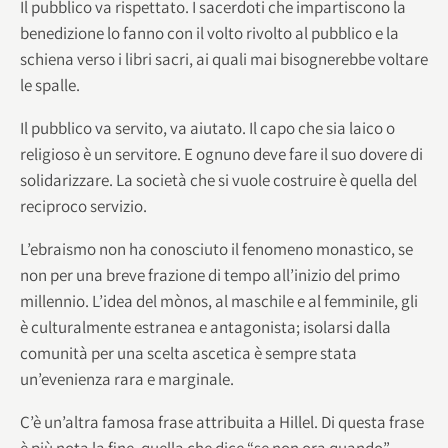
Il pubblico va rispettato. I sacerdoti che impartiscono la
benedizione lo fanno con il volto rivolto al pubblico e la
schiena verso i libri sacri, ai quali mai bisognerebbe voltare
le spalle.
Il pubblico va servito, va aiutato. Il capo che sia laico o
religioso è un servitore. E ognuno deve fare il suo dovere di
solidarizzare. La società che si vuole costruire è quella del
reciproco servizio.
L’ebraismo non ha conosciuto il fenomeno monastico, se
non per una breve frazione di tempo all’inizio del primo
millennio. L’idea del mònos, al maschile e al femminile, gli
è culturalmente estranea e antagonista; isolarsi dalla
comunità per una scelta ascetica è sempre stata
un’evenienza rara e marginale.
C’è un’altra famosa frase attribuita a Hillel. Di questa frase
è più nota la fine, quella che dice “se non ora quando”,