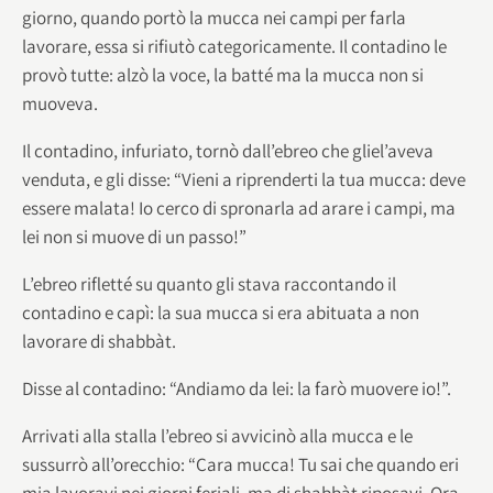
giorno, quando portò la mucca nei campi per farla
lavorare, essa si rifiutò categoricamente. Il contadino le
provò tutte: alzò la voce, la batté ma la mucca non si
muoveva.
Il contadino, infuriato, tornò dall’ebreo che gliel’aveva
venduta, e gli disse: “Vieni a riprenderti la tua mucca: deve
essere malata! Io cerco di spronarla ad arare i campi, ma
lei non si muove di un passo!”
L’ebreo rifletté su quanto gli stava raccontando il
contadino e capì: la sua mucca si era abituata a non
lavorare di shabbàt.
Disse al contadino: “Andiamo da lei: la farò muovere io!”.
Arrivati alla stalla l’ebreo si avvicinò alla mucca e le
sussurrò all’orecchio: “Cara mucca! Tu sai che quando eri
mia lavoravi nei giorni feriali, ma di shabbàt riposavi. Ora