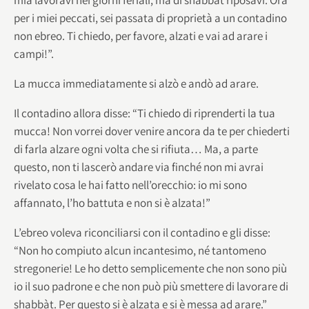
per i miei peccati, sei passata di proprietà a un contadino
non ebreo. Ti chiedo, per favore, alzati e vai ad arare i
campi!”.
La mucca immediatamente si alzò e andò ad arare.
Il contadino allora disse: “Ti chiedo di riprenderti la tua
mucca! Non vorrei dover venire ancora da te per chiederti
di farla alzare ogni volta che si rifiuta… Ma, a parte
questo, non ti lascerò andare via finché non mi avrai
rivelato cosa le hai fatto nell’orecchio: io mi sono
affannato, l’ho battuta e non si è alzata!”
L’ebreo voleva riconciliarsi con il contadino e gli disse:
“Non ho compiuto alcun incantesimo, né tantomeno
stregonerie! Le ho detto semplicemente che non sono più
io il suo padrone e che non può più smettere di lavorare di
shabbàt. Per questo si è alzata e si è messa ad arare.”