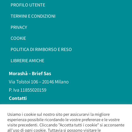
PROFILO UTENTE
TERMINI E CONDIZIONI
PRIVACY
COOKIE
POLITICA DI RIMBORSO E RESO
LIBRERIE AMICHE
Morashà –
Brief Sas
Via Tolstoi 106 – 20146 Milano
P. Iva 11855020159
Contatti
redazione@morasha.it
339 8596707
Usiamo i cookie sul nostro sito per assicurarvi la migliore
esperienza possibile ricordando le vostre preferenze e le vostre
(anche Whatsapp)
visite precedenti. Cliccando "Accetta tutti i cookie" si acconsente
all'uso di ogni cookie. Tuttavia si possono visitare le