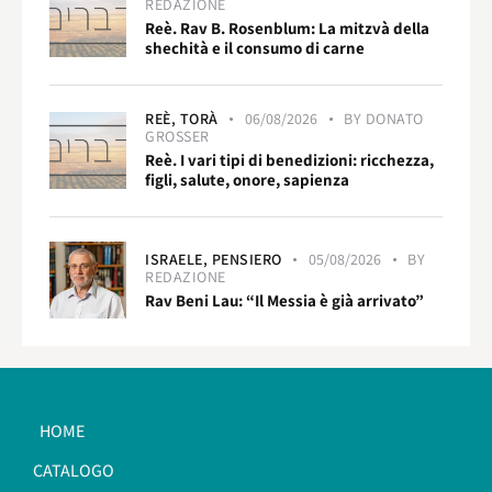
REDAZIONE
Reè. Rav B. Rosenblum: La mitzvà della
shechità e il consumo di carne
REÈ,
TORÀ
06/08/2026
BY
DONATO
GROSSER
Reè. I vari tipi di benedizioni: ricchezza,
figli, salute, onore, sapienza
ISRAELE,
PENSIERO
05/08/2026
BY
REDAZIONE
Rav Beni Lau: “Il Messia è già arrivato”
HOME
CATALOGO