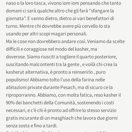
naso o la loro tasca, vivono iom iom pensando che tanto
domani ci sarà qualche altro che gli farà “sfangare la
giornata”. E vanno dietro, dietro ai vari benefattori di
turno. Mentre chi dovrebbe avere più cervello lo sta
usando per altri scopi magari personali.
Ma le cose non dovrebbero andare così. Veniamo da scelte
difficili e coraggiose nel modo del kasher, ma
doverose. Siamo riusciti a togliere il quarto posteriore,
suscitando malcontenti tra la gente , e voilà chi crea la
kasherut alternativa, è pronto a reinserirlo , puro
populismo! Abbiamo tolto l’uso della farina nelle
abitazioni private durante Pesach, ma di sicuro ce la
riproporranno. Abbiamo, con molta fatica, reso kasher il
90% dei banchetti della Comunità, sostenendo i costi
necessari, e c’è chi è pronto ad offrire lo stesso servizio
gratis incurante di un masghiach che lavora due giorni
senza sosta e fino a tardi.