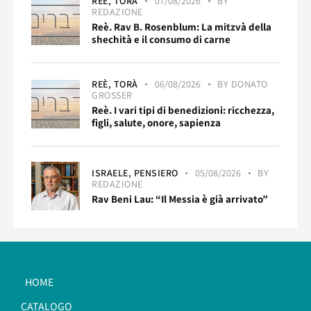
REÈ,
TORÀ
07/08/2026
BY
REDAZIONE
Reè. Rav B. Rosenblum: La mitzvà della
shechità e il consumo di carne
REÈ,
TORÀ
06/08/2026
BY
DONATO
GROSSER
Reè. I vari tipi di benedizioni: ricchezza,
figli, salute, onore, sapienza
ISRAELE,
PENSIERO
05/08/2026
BY
REDAZIONE
Rav Beni Lau: “Il Messia è già arrivato”
HOME
CATALOGO