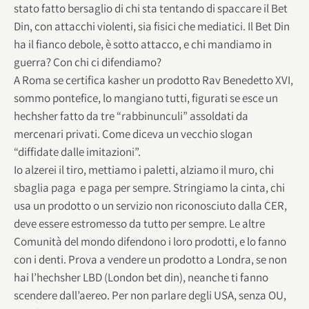
stato fatto bersaglio di chi sta tentando di spaccare il Bet
Din, con attacchi violenti, sia fisici che mediatici. Il Bet Din
ha il fianco debole, è sotto attacco, e chi mandiamo in
guerra? Con chi ci difendiamo?
A Roma se certifica kasher un prodotto Rav Benedetto XVI,
sommo pontefice, lo mangiano tutti, figurati se esce un
hechsher fatto da tre “rabbinunculi” assoldati da
mercenari privati. Come diceva un vecchio slogan
“diffidate dalle imitazioni”.
Io alzerei il tiro, mettiamo i paletti, alziamo il muro, chi
sbaglia paga e paga per sempre. Stringiamo la cinta, chi
usa un prodotto o un servizio non riconosciuto dalla CER,
deve essere estromesso da tutto per sempre. Le altre
Comunità del mondo difendono i loro prodotti, e lo fanno
con i denti. Prova a vendere un prodotto a Londra, se non
hai l’hechsher LBD (London bet din), neanche ti fanno
scendere dall’aereo. Per non parlare degli USA, senza OU,