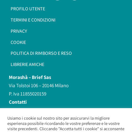
PROFILO UTENTE
TERMINI E CONDIZIONI
PRIVACY
COOKIE
POLITICA DI RIMBORSO E RESO
LIBRERIE AMICHE
Morashà –
Brief Sas
Via Tolstoi 106 – 20146 Milano
P. Iva 11855020159
Contatti
redazione@morasha.it
339 8596707
Usiamo i cookie sul nostro sito per assicurarvi la migliore
esperienza possibile ricordando le vostre preferenze e le vostre
(anche Whatsapp)
visite precedenti. Cliccando "Accetta tutti i cookie" si acconsente