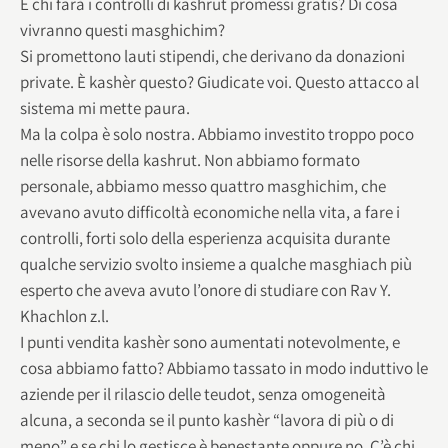
E chi farà i controlli di kashrut promessi gratis? Di cosa
vivranno questi masghichim?
Si promettono lauti stipendi, che derivano da donazioni
private. È kashèr questo? Giudicate voi. Questo attacco al
sistema mi mette paura.
Ma la colpa è solo nostra. Abbiamo investito troppo poco
nelle risorse della kashrut. Non abbiamo formato
personale, abbiamo messo quattro masghichim, che
avevano avuto difficoltà economiche nella vita, a fare i
controlli, forti solo della esperienza acquisita durante
qualche servizio svolto insieme a qualche masghiach più
esperto che aveva avuto l’onore di studiare con Rav Y.
Khachlon z.l.
I punti vendita kashèr sono aumentati notevolmente, e
cosa abbiamo fatto? Abbiamo tassato in modo induttivo le
aziende per il rilascio delle teudot, senza omogeneità
alcuna, a seconda se il punto kashèr “lavora di più o di
meno” e se chi lo gestisce è benestante oppure no. C’è chi