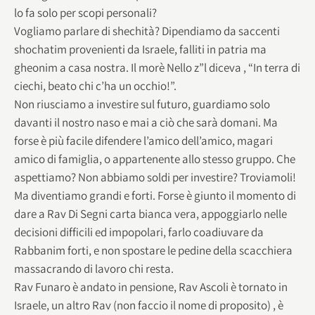
lo fa solo per scopi personali?
Vogliamo parlare di shechità? Dipendiamo da saccenti
shochatim provenienti da Israele, falliti in patria ma
gheonim a casa nostra. Il morè Nello z”l diceva , “In terra di
ciechi, beato chi c’ha un occhio!”.
Non riusciamo a investire sul futuro, guardiamo solo
davanti il nostro naso e mai a ciò che sarà domani. Ma
forse è più facile difendere l’amico dell’amico, magari
amico di famiglia, o appartenente allo stesso gruppo. Che
aspettiamo? Non abbiamo soldi per investire? Troviamoli!
Ma diventiamo grandi e forti. Forse è giunto il momento di
dare a Rav Di Segni carta bianca vera, appoggiarlo nelle
decisioni difficili ed impopolari, farlo coadiuvare da
Rabbanim forti, e non spostare le pedine della scacchiera
massacrando di lavoro chi resta.
Rav Funaro è andato in pensione, Rav Ascoli è tornato in
Israele, un altro Rav (non faccio il nome di proposito) , è