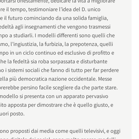
ortarsi onestamente, dedicare la vita a migliorare
re il tempo, testimoniare l’idea del D. unico
re il futuro cominciando da una solida famiglia,
 fedeltà agli insegnamenti che vengono trasmessi
po a studiarli. I modelli differenti sono quelli che
mo, l’ingiustizia, la furbizia, la prepotenza, quelli
mpo in un ciclo continuo ed esclusivo di profitto e
e la fedeltà sia roba sorpassata e disturbante
no i sistemi sociali che fanno di tutto per far perdere
nella più democratica nazione occidentale. Messe
rerebbe persino facile scegliere da che parte stare.
o modello si presenta con un apparato pervasivo
uito apposta per dimostrare che è quello giusto, e
fuori posto.
ono proposti dai media come quelli televisivi, e oggi