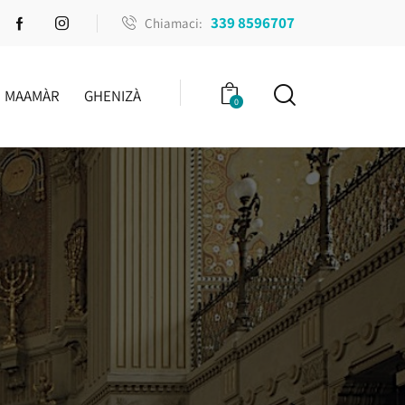
339 8596707
Chiamaci:
MAAMÀR
GHENIZÀ
0