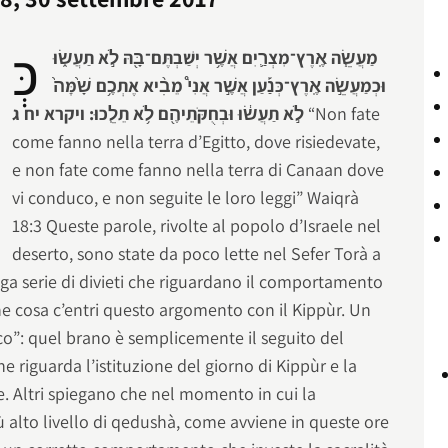
כְּ
מַעֲשֵׂ֧ה אֶֽרֶץ־מִצְרַ֛יִם אֲשֶׁ֥ר יְשַׁבְתֶּם־בָּ֖הּ לֹ֣א תַעֲשׂ֑וּ
וּכְמַעֲשֵׂ֣ה אֶֽרֶץ־כְּנַ֡עַן אֲשֶׁ֣ר אֲנִי֩ מֵבִ֨יא אֶתְכֶ֥ם שָׁ֙מָּה֙
לֹ֣א תַעֲשׂ֔וּ וּבְחֻקֹּתֵיהֶ֖ם לֹ֥א תֵלֵֽכוּ: ויקרא יח ג
“Non fate
come fanno nella terra d’Egitto, dove risiedevate,
e non fate come fanno nella terra di Canaan dove
vi conduco, e non seguite le loro leggi” Waiqrà
18:3 Queste parole, rivolte al popolo d’Israele nel
deserto, sono state da poco lette nel Sefer Torà a
a serie di divieti che riguardano il comportamento
he cosa c’entri questo argomento con il Kippùr. Un
o”: quel brano è semplicemente il seguito del
e riguarda l’istituzione del giorno di Kippùr e la
. Altri spiegano che nel momento in cui la
iù alto livello di qedushà, come avviene in queste ore