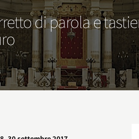
retto di parola e tasti
uro
778, 30 settembre 2017