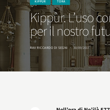
KIPPÙR
TORÀ
Kippùr. L’uso cor
per il nostro fut
RAV RICCARDO DI SEGNI
30/09/2017
Nell’ora di Ne’ilà 5