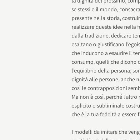
la dignità del prossimo, comp
se stessi e il mondo, consacra
presente nella storia, costrui
realizzare queste idee nella
dalla tradizione, dedicare tem
esaltano o giustificano l’egois
che inducono a esaurire il te
consumo, quelli che dicono ch
l’equilibrio della persona; so
dignità alle persone, anche 
così le contrapposizioni semb
Ma non è così, perché l’altr
esplicito o subliminale costr
che è la tua fedeltà a essere 
I modelli da imitare che veng