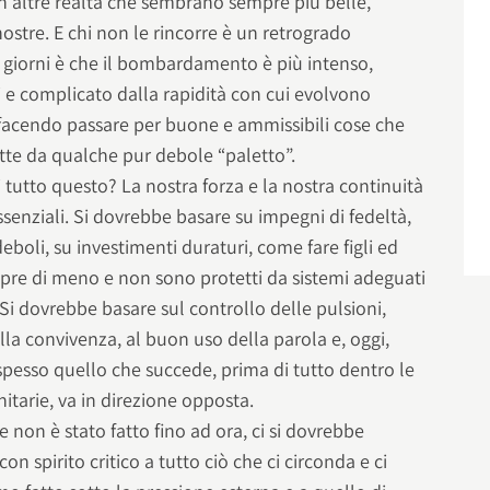
on altre realtà che sembrano sempre più belle,
ostre. E chi non le rincorre è un retrogrado
ri giorni è che il bombardamento è più intenso,
i e complicato dalla rapidità con cui evolvono
facendo passare per buone e ammissibili cose che
ette da qualche pur debole “paletto”.
tutto questo? La nostra forza e la nostra continuità
 essenziali. Si dovrebbe basare su impegni di fedeltà,
boli, su investimenti duraturi, come fare figli ed
pre di meno e non sono protetti da sistemi adeguati
 Si dovrebbe basare sul controllo delle pulsioni,
lla convivenza, al buon uso della parola e, oggi,
o spesso quello che succede, prima di tutto dentro le
itarie, va in direzione opposta.
 non è stato fatto fino ad ora, ci si dovrebbe
n spirito critico a tutto ciò che ci circonda e ci