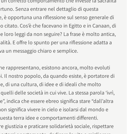
o a un corretto comportamento che investe la sacralità
tuno. Senza entrare nel dettaglio di questa
e, è opportuna una riflessione sul senso generale di
o citato. Cos’è che facevano in Egitto e in Canaan, di
le loro leggi da non seguire? La frase è molto antica,
lità. E offre lo spunto per una riflessione adatta a
va un messaggio chiaro e semplice.
che rappresentano, esistono ancora, molto evoluti
 Il nostro popolo, da quando esiste, è portatore di
e, di una cultura, di idee e di ideali che molto
elli delle società in cui vive. La stessa parola ‘ivrì,
re”, indica che essere ebreo significa stare “dall’altra
non significa vivere in cielo e isolarsi dal mondo e
questa terra idee e comportamenti differenti.
 giustizia e praticare solidarietà sociale, rispettare