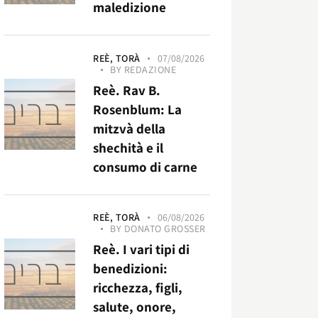
maledizione
REÈ,
TORÀ
07/08/2026
BY
REDAZIONE
Reè. Rav B.
Rosenblum: La
mitzvà della
shechità e il
consumo di carne
REÈ,
TORÀ
06/08/2026
BY
DONATO GROSSER
Reè. I vari tipi di
benedizioni:
ricchezza, figli,
salute, onore,