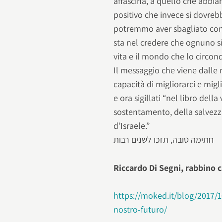
affascina, a quello che abbia
positivo che invece si dovreb
potremmo aver sbagliato con 
sta nel credere che ognuno si
vita e il mondo che lo circon
Il messaggio che viene dalle 
capacità di migliorarci e migl
e ora sigillati “nel libro dell
sostentamento, della salvezza
d’Israele.”
חתימה טובה, תזכו לשנים רבות
Riccardo Di Segni, rabbino 
https://moked.it/blog/2017/1
nostro-futuro/