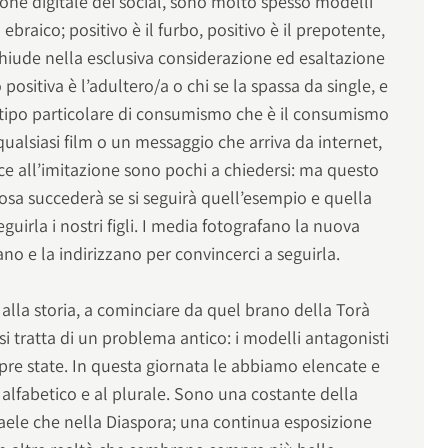
one digitale dei social, sono molto spesso modelli
a ebraico; positivo è il furbo, positivo è il prepotente,
i chiude nella esclusiva considerazione ed esaltazione
 positiva è l’adultero/a o chi se la spassa da single, e
tipo particolare di consumismo che è il consumismo
qualsiasi film o un messaggio che arriva da internet,
ce all’imitazione sono pochi a chiedersi: ma questo
osa succederà se si seguirà quell’esempio e quella
uirla i nostri figli. I media fotografano la nuova
no e la indirizzano per convincerci a seguirla.
 alla storia, a cominciare da quel brano della Torà
 si tratta di un problema antico: i modelli antagonisti
mpre state. In questa giornata le abbiamo elencate e
e alfabetico e al plurale. Sono una costante della
Israele che nella Diaspora; una continua esposizione