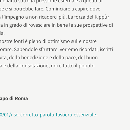
mo fatto sotto la pressione esterna e a quello di
be e si potrebbe fare. Cominciare a capire dove
l’impegno a non ricaderci più. La forza del Kippùr
a in grado di rovesciare in bene le sue prospettive di
da.
nostre fonti è pieno di ottimismo sulle nostre
iorare. Sapendole sfruttare, verremo ricordati, iscritti
a vita, della benedizione e della pace, del buon
 e della consolazione, noi e tutto il popolo
capo di Roma
0/01/uso-corretto-parola-tastiera-essenziale-