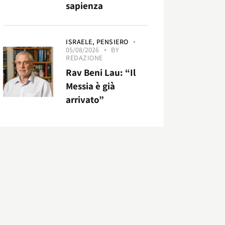
sapienza
ISRAELE,
PENSIERO
05/08/2026
BY
REDAZIONE
Rav Beni Lau: “Il
Messia è già
arrivato”