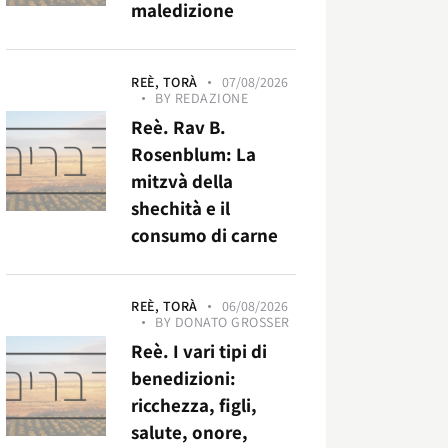
maledizione
REÈ,
TORÀ
07/08/2026
BY
REDAZIONE
Reè. Rav B.
Rosenblum: La
mitzvà della
shechità e il
consumo di carne
REÈ,
TORÀ
06/08/2026
BY
DONATO GROSSER
Reè. I vari tipi di
benedizioni:
ricchezza, figli,
salute, onore,