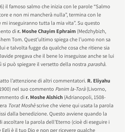
:6) il famoso salmo che inizia con le parole “Salmo
astore e non mi mancherà nulla”, termina con le
e mi inseguiranno tutta la mia vita”. Su questo
mento di
r. Moshe Chayim Ephraim
(Medzhybizh,
l Shem Tom. Quest’ultimo spiega che l’uomo non sa
ui e talvolta fugge da qualche cosa che ritiene sia
 Davide pregava che il bene lo inseguisse anche se lui
 si può spiegare il versetto della nostra
parashà
.
atto l’attenzione di altri commentatori.
R. Eliyahu
3-1900) nel suo commento
Panim la-Torà
(Livorno,
l commento di
r. Moshe Alshich
(Adrianopoli, 1508-
pera
Torat Moshè
scrive che viene qui usata la parola
issi dalla benedizione. Questo avviene quando la
i ascoltare la parola dell’Eterno (cioè di eseguire i
 Egli è il tuo Dio e non per ricevere qualche