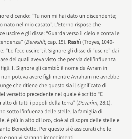
gnore dicendo: “Tu non mi hai dato un discendente;
o nato nel mio casato”. L’Eterno rispose che
e uscire e gli disse: “Guarda verso il cielo e conta le
scendenza” (
Bereshìt
, cap. 15).
Rashì
(Troyes, 1040-
: “Lo fece uscire”; il Signore gli disse di “uscire” dai
base dei quali aveva visto che per via dell’influenza
figli. Il Signore gli cambiò il nome da Avram in
non poteva avere figli mentre Avraham ne avrebbe
e che ritiene che questo sia il significato di
 del versetto precedente nel quale è scritto “E
 alto di tutti i popoli della terra” (
Devarìm
, 28:1).
o sotto l’infuenza delle stelle, la famiglia di
e, è più in alto di loro, cioè al di sopra delle stelle e
Santo Benedetto. Per questo si è assicurati che le
o e non vi saranno impedimenti.