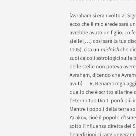
[Avraham si era rivolto al Si
ecco che il mio erede sarà un
avrebbe avuto un figlio. Lo fec
stelle […] così sarà la tua di
1105), cita un
midràsh
che dice
suoi calcoli astrologici sulla 
delle stelle non poteva avere 
Avraham, dicendo che Avram 
avuti]. R. Benamozegh aggiung
quello che è scritto alla fine
l’Eterno tuo Dio ti porrà più in
Mentre i popoli della terra son
Ya’akov, cioè il popolo d’Israel
sotto l’influenza diretta del 
benedizioni ci raggiungerann