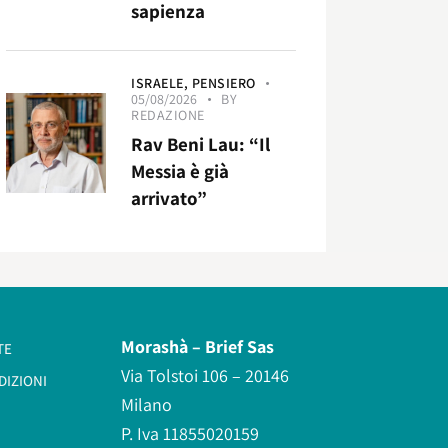
sapienza
ISRAELE,
PENSIERO
05/08/2026
BY
REDAZIONE
Rav Beni Lau: “Il
Messia è già
arrivato”
Morashà –
Brief Sas
TE
Via Tolstoi 106 – 20146
DIZIONI
Milano
P. Iva 11855020159