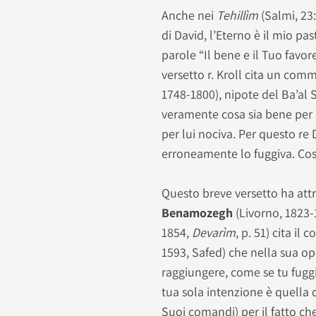
Anche nei
Tehillìm
(Salmi, 23
di David, l’Eterno è il mio p
parole “Il bene e il Tuo favor
versetto r. Kroll cita un com
1748-1800), nipote del Ba’a
veramente cosa sia bene per l
per lui nociva. Per questo re
erroneamente lo fuggiva. Così
Questo breve versetto ha attr
Benamozegh
(Livorno, 182
1854,
Devarìm
, p. 51) cita i
1593, Safed) che nella sua o
raggiungere, come se tu fugg
tua sola intenzione è quella d
Suoi comandi) per il fatto che