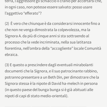
terra, l’aggressore gli schiacciò il cranio per accertarsi che,
in ogni caso, non potesse essere salvato: posso usare
l’aggettivo “efferato”?
(2) È vero che chiunque è da considerarsi innocente fino a
che non ne venga dimostrata la colpevolezza, ma la
Signora A. da più di cinque anni si sta sottraendo al
processo che la vede incriminata, nella sua latitanza
fiorentina, nell’ombra della “accogliente” locale Comunità
ebraica.
(3) E questo a prescindere dagli eventuali mirabolanti
documenti che la Signora, e il suo patrocinante rabbino,
potranno presentare a un Beth Din, per dimostrare che la
Signora stessa è la nipote di David ha-melech in persona
(in questo paese del bunga bunga si è già abituati alle
nipoti di capi di stato medio-orientali).