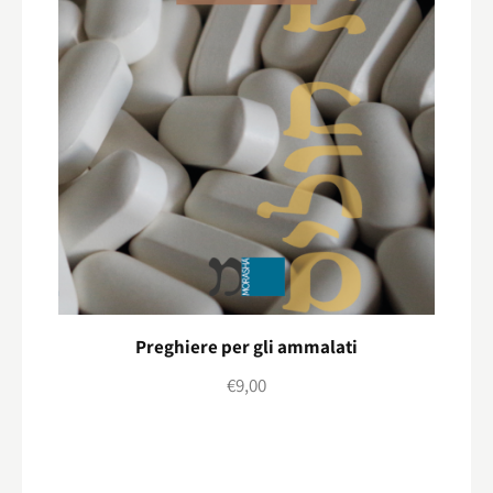
Preghiere per gli ammalati
€
9,00