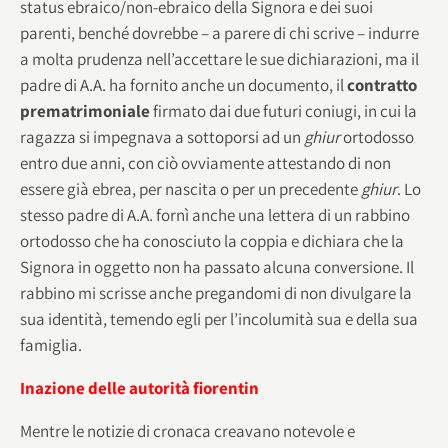
status ebraico/non-ebraico della Signora e dei suoi
parenti, benché dovrebbe – a parere di chi scrive – indurre
a molta prudenza nell’accettare le sue dichiarazioni, ma il
padre di A.A. ha fornito anche un documento, il
contratto
prematrimoniale
firmato dai due futuri coniugi, in cui la
ragazza si impegnava a sottoporsi ad un
ghiur
ortodosso
entro due anni, con ciò ovviamente attestando di non
essere già ebrea, per nascita o per un precedente
ghiur
. Lo
stesso padre di A.A. fornì anche una lettera di un rabbino
ortodosso che ha conosciuto la coppia e dichiara che la
Signora in oggetto non ha passato alcuna conversione. Il
rabbino mi scrisse anche pregandomi di non divulgare la
sua identità, temendo egli per l’incolumità sua e della sua
famiglia.
Inazione delle autorità fiorentin
Mentre le notizie di cronaca creavano notevole e