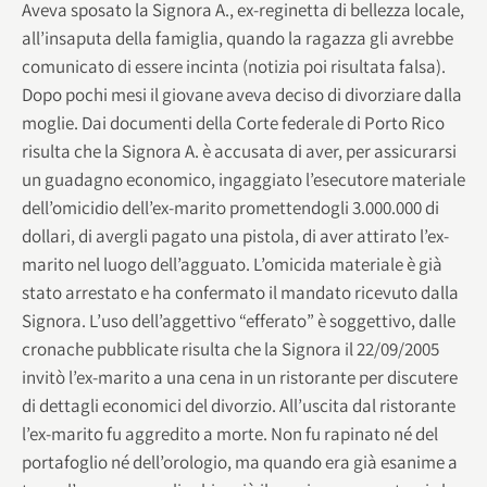
Aveva sposato la Signora A., ex-reginetta di bellezza locale,
all’insaputa della famiglia, quando la ragazza gli avrebbe
comunicato di essere incinta (notizia poi risultata falsa).
Dopo pochi mesi il giovane aveva deciso di divorziare dalla
moglie. Dai documenti della Corte federale di Porto Rico
risulta che la Signora A. è accusata di aver, per assicurarsi
un guadagno economico, ingaggiato l’esecutore materiale
dell’omicidio dell’ex-marito promettendogli 3.000.000 di
dollari, di avergli pagato una pistola, di aver attirato l’ex-
marito nel luogo dell’agguato. L’omicida materiale è già
stato arrestato e ha confermato il mandato ricevuto dalla
Signora. L’uso dell’aggettivo “efferato” è soggettivo, dalle
cronache pubblicate risulta che la Signora il 22/09/2005
invitò l’ex-marito a una cena in un ristorante per discutere
di dettagli economici del divorzio. All’uscita dal ristorante
l’ex-marito fu aggredito a morte. Non fu rapinato né del
portafoglio né dell’orologio, ma quando era già esanime a