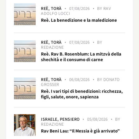
REÈ,
TORÀ
07/08/2026
BY
RAV
ADOLFO LOCCI
Reè. La benedizione e la maledizione
REÈ,
TORÀ
07/08/2026
BY
REDAZIONE
Reè. Rav B. Rosenblum: La mitzvà della
shechità e il consumo di carne
REÈ,
TORÀ
06/08/2026
BY
DONATO
GROSSER
Reè. I vari tipi di benedizioni: ricchezza,
figli, salute, onore, sapienza
ISRAELE,
PENSIERO
05/08/2026
BY
REDAZIONE
Rav Beni Lau: “Il Messia è già arrivato”