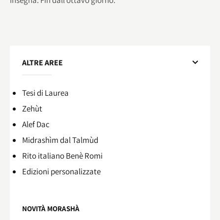
ALTRE AREE
Tesi di Laurea
Zehùt
Alef Dac
Midrashìm dal Talmùd
Rito italiano Benè Romi​
Edizioni personalizzate
NOVITÀ MORASHÀ