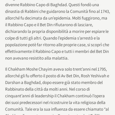
divenne Rabbino Capo di Baghdad. Questi fondò una
dinastia di Rabbini che guidarono la Comunità fino al 1743,
allorché fu decimata da un’epidemia. Molti fuggirono, ma
il Rabbino Capo e il Bet Din rifiutarono di lasciare,
dichiarando la propria disponibilità a morire per espiare le
colpe di tutti gli altri. Quando l’epidemia s’arrestò e la
popolazione potè far ritorno alle proprie case, si scoprì che
effettivamente il Rabbino Capo e tutti i membri del Bet Din
non avevano resistito alla malattia.
Il Chakham Moshe Chayim aveva solo trent’anni nel 1795,
allorché gli fu offerto il posto di Av Bet Din, Rosh Yeshivah e
Darshan a Baghdad, dopo essere già stato membro del
Rabbinato della città da molti anni. Nel corso di
cinquant’anni di leadership il Chakham continuò l’opera
dei suoi predecessori nel ricostruire la vita religiosa della
Comunità. Tale era la sua influenza da essere chiamato “al