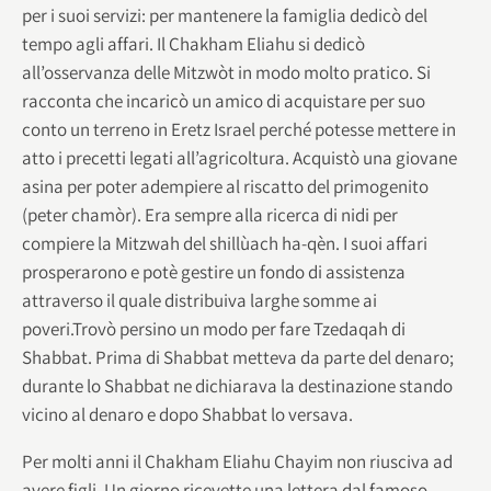
per i suoi servizi: per mantenere la famiglia dedicò del
tempo agli affari. Il Chakham Eliahu si dedicò
all’osservanza delle Mitzwòt in modo molto pratico. Si
racconta che incaricò un amico di acquistare per suo
conto un terreno in Eretz Israel perché potesse mettere in
atto i precetti legati all’agricoltura. Acquistò una giovane
asina per poter adempiere al riscatto del primogenito
(peter chamòr). Era sempre alla ricerca di nidi per
compiere la Mitzwah del shillùach ha-qèn. I suoi affari
prosperarono e potè gestire un fondo di assistenza
attraverso il quale distribuiva larghe somme ai
poveri.Trovò persino un modo per fare Tzedaqah di
Shabbat. Prima di Shabbat metteva da parte del denaro;
durante lo Shabbat ne dichiarava la destinazione stando
vicino al denaro e dopo Shabbat lo versava.
Per molti anni il Chakham Eliahu Chayim non riusciva ad
avere figli. Un giorno ricevette una lettera dal famoso