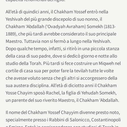
All’età di quindici anni, il Chakham Yossef entrò nella
Yeshivah del più grande discepolo di suo nonno, il
Chakham ‘Abdallah (‘Ovadyah Avraham) Somekh (1813-
1889), che più tardi avrebbe considerato il suo principale
Maestro. Tuttavia non si fermò a lungo nella Yeshivah.
Dopo qualche tempo, infatti, si ritirò in una piccola stanza
della casa di suo padre, dove si dedicò giorno e notte allo
studio della Torah. Più tardi si fece costruire un Miqweh nel
cortile di casa sua per poter fare la tevilah tutte le volte
che avesse voluto senza che gli altri si accorgessero della
sua austera disciplina. All’età di diciotto anni il Chakham
Yosse Chayim sposò Rachel, la figlia di Yehudah Somekh,
un parente del suo riverito Maestro, il Chakham ‘Abdallah.
Il nome del Chakham Yossef Chayyim divenne presto noto,
specialmente presso i Rabbini di Salonicco, Costantinopoli
e Smirne. Entrò in corrispondenza con studiosi di Torah in