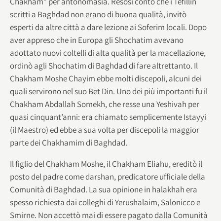
Chakham” per antonomasia. Resosi conto che i Tefillin
scritti a Baghdad non erano di buona qualità, invitò
esperti da altre città a dare lezione ai Soferim locali. Dopo
aver appreso che in Europa gli Shochatim avevano
adottato nuovi coltelli di alta qualità per la macellazione,
ordinò agli Shochatim di Baghdad di fare altrettanto. Il
Chakham Moshe Chayim ebbe molti discepoli, alcuni dei
quali servirono nel suo Bet Din. Uno dei più importanti fu il
Chakham Abdallah Somekh, che resse una Yeshivah per
quasi cinquant’anni: era chiamato semplicemente Istayyi
(il Maestro) ed ebbe a sua volta per discepoli la maggior
parte dei Chakhamim di Baghdad.
Il figlio del Chakham Moshe, il Chakham Eliahu, ereditò il
posto del padre come darshan, predicatore ufficiale della
Comunità di Baghdad. La sua opinione in halakhah era
spesso richiesta dai colleghi di Yerushalaim, Salonicco e
Smirne. Non accettò mai di essere pagato dalla Comunità