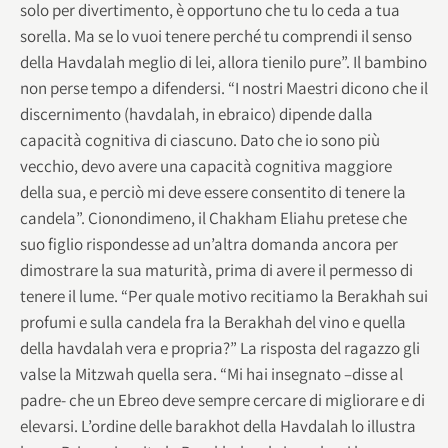
solo per divertimento, è opportuno che tu lo ceda a tua
sorella. Ma se lo vuoi tenere perché tu comprendi il senso
della Havdalah meglio di lei, allora tienilo pure”. Il bambino
non perse tempo a difendersi. “I nostri Maestri dicono che il
discernimento (havdalah, in ebraico) dipende dalla
capacità cognitiva di ciascuno. Dato che io sono più
vecchio, devo avere una capacità cognitiva maggiore
della sua, e perciò mi deve essere consentito di tenere la
candela”. Cionondimeno, il Chakham Eliahu pretese che
suo figlio rispondesse ad un’altra domanda ancora per
dimostrare la sua maturità, prima di avere il permesso di
tenere il lume. “Per quale motivo recitiamo la Berakhah sui
profumi e sulla candela fra la Berakhah del vino e quella
della havdalah vera e propria?” La risposta del ragazzo gli
valse la Mitzwah quella sera. “Mi hai insegnato –disse al
padre- che un Ebreo deve sempre cercare di migliorare e di
elevarsi. L’ordine delle barakhot della Havdalah lo illustra