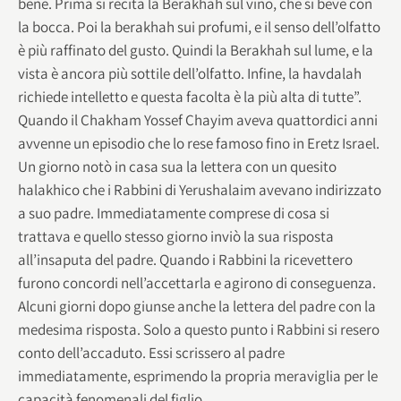
bene. Prima si recita la Berakhah sul vino, che si beve con
la bocca. Poi la berakhah sui profumi, e il senso dell’olfatto
è più raffinato del gusto. Quindi la Berakhah sul lume, e la
vista è ancora più sottile dell’olfatto. Infine, la havdalah
richiede intelletto e questa facolta è la più alta di tutte”.
Quando il Chakham Yossef Chayim aveva quattordici anni
avvenne un episodio che lo rese famoso fino in Eretz Israel.
Un giorno notò in casa sua la lettera con un quesito
halakhico che i Rabbini di Yerushalaim avevano indirizzato
a suo padre. Immediatamente comprese di cosa si
trattava e quello stesso giorno inviò la sua risposta
all’insaputa del padre. Quando i Rabbini la ricevettero
furono concordi nell’accettarla e agirono di conseguenza.
Alcuni giorni dopo giunse anche la lettera del padre con la
medesima risposta. Solo a questo punto i Rabbini si resero
conto dell’accaduto. Essi scrissero al padre
immediatamente, esprimendo la propria meraviglia per le
capacità fenomenali del figlio.