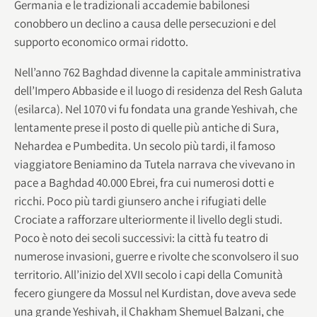
Germania e le tradizionali accademie babilonesi
conobbero un declino a causa delle persecuzioni e del
supporto economico ormai ridotto.
Nell’anno 762 Baghdad divenne la capitale amministrativa
dell’Impero Abbaside e il luogo di residenza del Resh Galuta
(esilarca). Nel 1070 vi fu fondata una grande Yeshivah, che
lentamente prese il posto di quelle più antiche di Sura,
Nehardea e Pumbedita. Un secolo più tardi, il famoso
viaggiatore Beniamino da Tutela narrava che vivevano in
pace a Baghdad 40.000 Ebrei, fra cui numerosi dotti e
ricchi. Poco più tardi giunsero anche i rifugiati delle
Crociate a rafforzare ulteriormente il livello degli studi.
Poco è noto dei secoli successivi: la città fu teatro di
numerose invasioni, guerre e rivolte che sconvolsero il suo
territorio. All’inizio del XVII secolo i capi della Comunità
fecero giungere da Mossul nel Kurdistan, dove aveva sede
una grande Yeshivah, il Chakham Shemuel Balzani, che