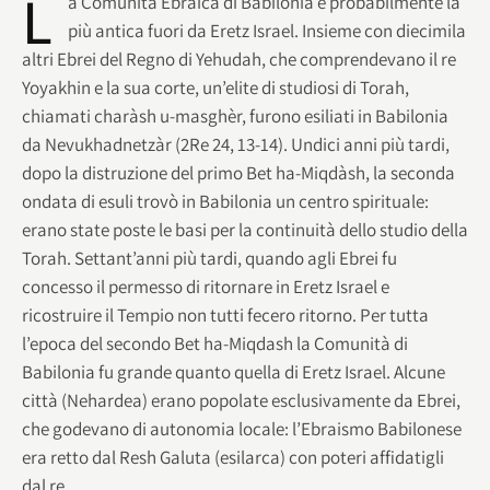
L
a Comunità Ebraica di Babilonia è probabilmente la
più antica fuori da Eretz Israel. Insieme con diecimila
altri Ebrei del Regno di Yehudah, che comprendevano il re
Yoyakhin e la sua corte, un’elite di studiosi di Torah,
chiamati charàsh u-masghèr, furono esiliati in Babilonia
da Nevukhadnetzàr (2Re 24, 13-14). Undici anni più tardi,
dopo la distruzione del primo Bet ha-Miqdàsh, la seconda
ondata di esuli trovò in Babilonia un centro spirituale:
erano state poste le basi per la continuità dello studio della
Torah. Settant’anni più tardi, quando agli Ebrei fu
concesso il permesso di ritornare in Eretz Israel e
ricostruire il Tempio non tutti fecero ritorno. Per tutta
l’epoca del secondo Bet ha-Miqdash la Comunità di
Babilonia fu grande quanto quella di Eretz Israel. Alcune
città (Nehardea) erano popolate esclusivamente da Ebrei,
che godevano di autonomia locale: l’Ebraismo Babilonese
era retto dal Resh Galuta (esilarca) con poteri affidatigli
dal re.