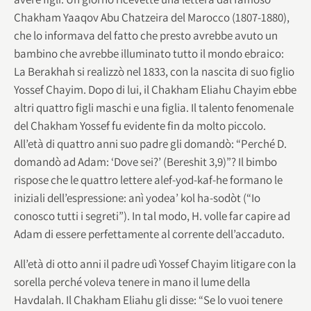
Chakham Yaaqov Abu Chatzeira del Marocco (1807-1880),
che lo informava del fatto che presto avrebbe avuto un
bambino che avrebbe illuminato tutto il mondo ebraico:
La Berakhah si realizzò nel 1833, con la nascita di suo figlio
Yossef Chayim. Dopo di lui, il Chakham Eliahu Chayim ebbe
altri quattro figli maschi e una figlia. Il talento fenomenale
del Chakham Yossef fu evidente fin da molto piccolo.
All’età di quattro anni suo padre gli domandò: “Perché D.
domandò ad Adam: ‘Dove sei?’ (Bereshit 3,9)”? Il bimbo
rispose che le quattro lettere alef-yod-kaf-he formano le
iniziali dell’espressione: anì yodea’ kol ha-sodòt (“Io
conosco tutti i segreti”). In tal modo, H. volle far capire ad
Adam di essere perfettamente al corrente dell’accaduto.
All’età di otto anni il padre udì Yossef Chayim litigare con la
sorella perché voleva tenere in mano il lume della
Havdalah. Il Chakham Eliahu gli disse: “Se lo vuoi tenere