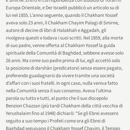
Europa Orientale, e Der Israelit pubblicò un articolo su di
lui nel 1855. L’anno seguente, quando il Chakham Yossef
aveva solo 23 anni, il Chakham Chayim Palagi di Smirne,
autore di decine di libri di Halakhah e Aggadah, gli
rivolgeva quesiti e lodava i suoi scritti. Nel 1859, alla morte
di suo padre, venne offerta al Chakham Yossef la guida
spirituale della Comunità di Baghdad, sebbene avesse solo
26 anni. Ma come suo padre prima di lui, egli accettò solo
la posizione di darshàn (predicatore) senza essere pagato,
preferendo guadagnarsi da vivere tramite una società
d’affari con i suoi fratelli. In ogni caso, nulla veniva fatto
nella Comunità senza il suo consenso. Aveva l’ultima
parola su tutto e tutti, al punto che il suo discepolo
Benzion Chazzan (più tardi Chakham della città vecchia di
Yerushalaim fino al 1948) dichiarò: “Se gli Ebrei avessero
seguito a suo tempo i Profeti come ora gli Ebrei di
Baghdad seguivano il Chakham Yossef Chayim, il Tempio