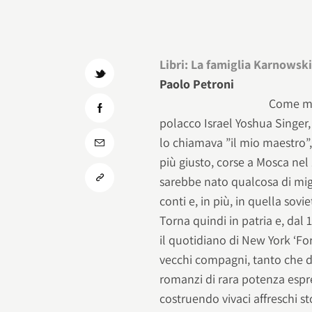
Libri: La famiglia Karnowski
Paolo Petroni
Come mol
polacco Israel Yoshua Singer,
lo chiamava ”il mio maestro”,
più giusto, corse a Mosca nel
sarebbe nato qualcosa di migl
conti e, in più, in quella sov
Torna quindi in patria e, dal 
il quotidiano di New York ‘For
vecchi compagni, tanto che de
romanzi di rara potenza espr
costruendo vivaci affreschi st