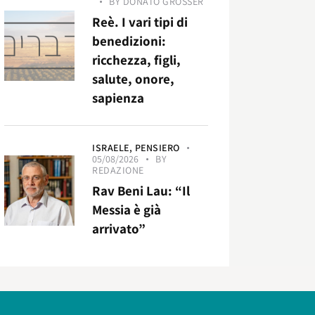
BY
DONATO GROSSER
Reè. I vari tipi di
benedizioni:
ricchezza, figli,
salute, onore,
sapienza
ISRAELE,
PENSIERO
05/08/2026
BY
REDAZIONE
Rav Beni Lau: “Il
Messia è già
arrivato”