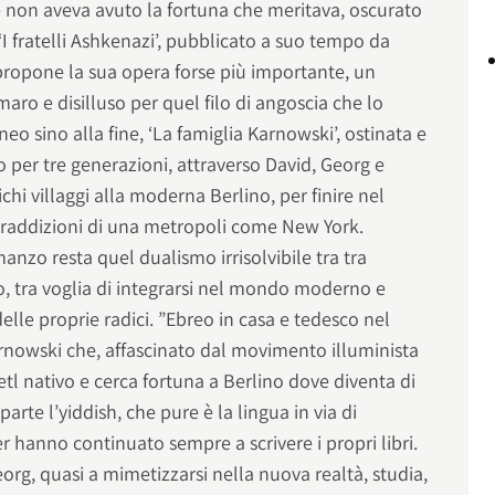
e non aveva avuto la fortuna che meritava, oscurato
‘I fratelli Ashkenazi’, pubblicato a suo tempo da
 propone la sua opera forse più importante, un
ro e disilluso per quel filo di angoscia che lo
eo sino alla fine, ‘La famiglia Karnowski’, ostinata e
o per tre generazioni, attraverso David, Georg e
chi villaggi alla moderna Berlino, per finire nel
traddizioni di una metropoli come New York.
nzo resta quel dualismo irrisolvibile tra tra
ro, tra voglia di integrarsi nel mondo moderno e
 delle proprie radici. ”Ebreo in casa e tedesco nel
rnowski che, affascinato dal movimento illuminista
etl nativo e cerca fortuna a Berlino dove diventa di
rte l’yiddish, che pure è la lingua in via di
r hanno continuato sempre a scrivere i propri libri.
eorg, quasi a mimetizzarsi nella nuova realtà, studia,