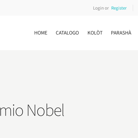
Login or
Register
HOME
CATALOGO
KOLÒT
PARASHÀ
remio Nobel