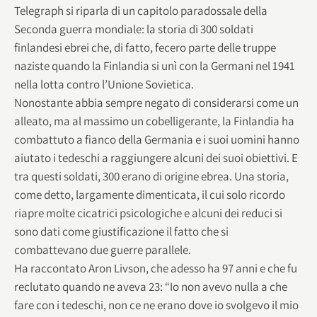
Telegraph si riparla di un capitolo paradossale della
Seconda guerra mondiale: la storia di 300 soldati
finlandesi ebrei che, di fatto, fecero parte delle truppe
naziste quando la Finlandia si unì con la Germani nel 1941
nella lotta contro l’Unione Sovietica.
Nonostante abbia sempre negato di considerarsi come un
alleato, ma al massimo un cobelligerante, la Finlandia ha
combattuto a fianco della Germania e i suoi uomini hanno
aiutato i tedeschi a raggiungere alcuni dei suoi obiettivi. E
tra questi soldati, 300 erano di origine ebrea. Una storia,
come detto, largamente dimenticata, il cui solo ricordo
riapre molte cicatrici psicologiche e alcuni dei reduci si
sono dati come giustificazione il fatto che si
combattevano due guerre parallele.
Ha raccontato Aron Livson, che adesso ha 97 anni e che fu
reclutato quando ne aveva 23: “Io non avevo nulla a che
fare con i tedeschi, non ce ne erano dove io svolgevo il mio