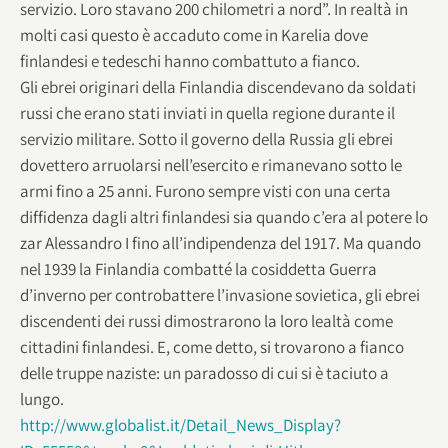
servizio. Loro stavano 200 chilometri a nord”. In realtà in
molti casi questo è accaduto come in Karelia dove
finlandesi e tedeschi hanno combattuto a fianco.
Gli ebrei originari della Finlandia discendevano da soldati
russi che erano stati inviati in quella regione durante il
servizio militare. Sotto il governo della Russia gli ebrei
dovettero arruolarsi nell’esercito e rimanevano sotto le
armi fino a 25 anni. Furono sempre visti con una certa
diffidenza dagli altri finlandesi sia quando c’era al potere lo
zar Alessandro I fino all’indipendenza del 1917. Ma quando
nel 1939 la Finlandia combatté la cosiddetta Guerra
d’inverno per controbattere l’invasione sovietica, gli ebrei
discendenti dei russi dimostrarono la loro lealtà come
cittadini finlandesi. E, come detto, si trovarono a fianco
delle truppe naziste: un paradosso di cui si è taciuto a
lungo.
http://www.globalist.it/Detail_News_Display?