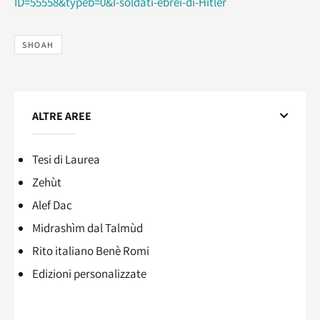
ID=55558&typeb=0&I-soldati-ebrei-di-Hitler
SHOAH
ALTRE AREE
Tesi di Laurea
Zehùt
Alef Dac
Midrashìm dal Talmùd
Rito italiano Benè Romi​
Edizioni personalizzate