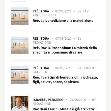
REÈ,
TORÀ
07/08/2026
BY
RAV
ADOLFO LOCCI
Reè. La benedizione e la maledizione
REÈ,
TORÀ
07/08/2026
BY
REDAZIONE
Reè. Rav B. Rosenblum: La mitzvà della
shechità e il consumo di carne
REÈ,
TORÀ
06/08/2026
BY
DONATO
GROSSER
Reè. I vari tipi di benedizioni: ricchezza,
figli, salute, onore, sapienza
ISRAELE,
PENSIERO
05/08/2026
BY
REDAZIONE
Rav Beni Lau: “Il Messia è già arrivato”