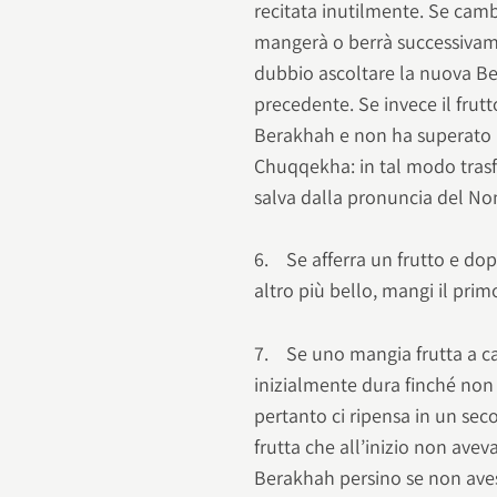
recitata inutilmente. Se camb
mangerà o berrà successivam
dubbio ascoltare la nuova Ber
precedente. Se invece il frut
Berakhah e non ha superato 
Chuqqekha: in tal modo trasf
salva dalla pronuncia del N
6. Se afferra un frutto e dop
altro più bello, mangi il prim
7. Se uno mangia frutta a cas
inizialmente dura finché non 
pertanto ci ripensa in un sec
frutta che all’inizio non avev
Berakhah persino se non aves