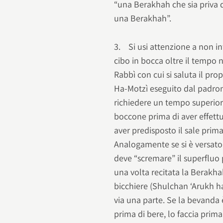
“una Berakhah che sia priva
una Berakhah”.
3. Si usi attenzione a non i
cibo in bocca oltre il tempo
Rabbì con cui si saluta il pro
Ha-Motzì eseguito dal padron
richiedere un tempo superior
boccone prima di aver effettua
aver predisposto il sale pri
Analogamente se si è versato 
deve “scremare” il superfluo
una volta recitata la Berakha
bicchiere (Shulchan ‘Arukh h
via una parte. Se la bevanda 
prima di bere, lo faccia prim