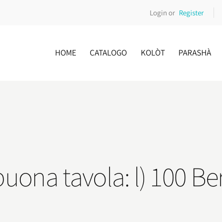
Login or
Register
HOME
CATALOGO
KOLÒT
PARASHÀ
buona tavola: l) 100 B