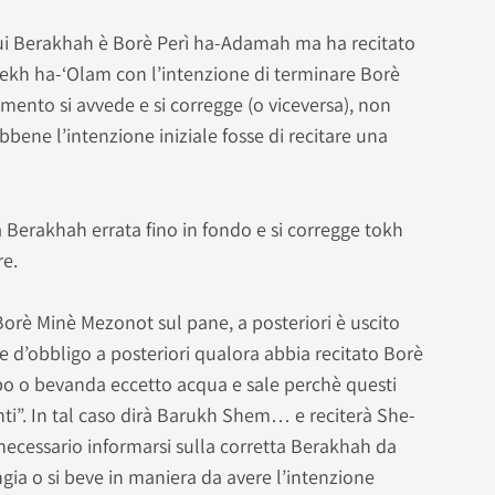
 cui Berakhah è Borè Perì ha-Adamah ma ha recitato
ekh ha-‘Olam con l’intenzione di terminare Borè
omento si avvede e si corregge (o viceversa), non
bbene l’intenzione iniziale fosse di recitare una
la Berakhah errata fino in fondo e si corregge tokh
re.
 Borè Minè Mezonot sul pane, a posteriori è uscito
 d’obbligo a posteriori qualora abbia recitato Borè
bo o bevanda eccetto acqua e sale perchè questi
ti”. In tal caso dirà Barukh Shem… e reciterà She-
è necessario informarsi sulla corretta Berakhah da
ngia o si beve in maniera da avere l’intenzione