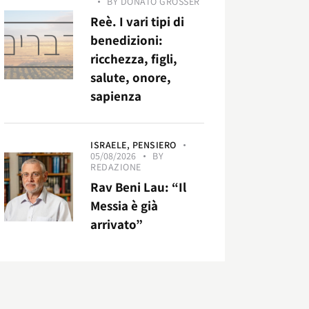
BY
DONATO GROSSER
Reè. I vari tipi di
benedizioni:
ricchezza, figli,
salute, onore,
sapienza
ISRAELE,
PENSIERO
05/08/2026
BY
REDAZIONE
Rav Beni Lau: “Il
Messia è già
arrivato”