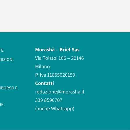
Morashà –
Brief Sas
TE
Via Tolstoi 106 – 20146
DIZIONI
Milano
P. Iva 11855020159
Contatti
IMBORSO E
redazione@morasha.it
339 8596707
HE
(anche Whatsapp)