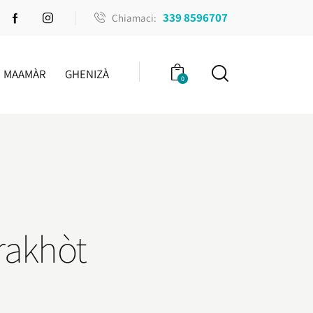
339 8596707
Chiamaci:
MAAMÀR
GHENIZÀ
0
erakhòt