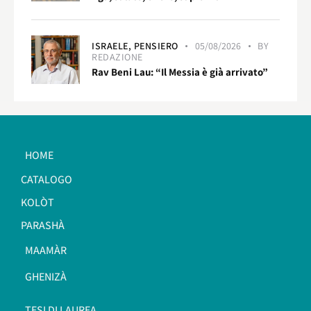
ISRAELE,
PENSIERO
05/08/2026
BY
REDAZIONE
Rav Beni Lau: “Il Messia è già arrivato”
HOME
CATALOGO
KOLÒT
PARASHÀ
MAAMÀR
GHENIZÀ
TESI DI LAUREA