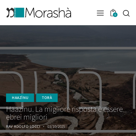
0
HAAZÌNU
TORÀ
Haazìnu. La migliore risposta è essere
ebrei migliori
RAV ADOLFO LOCCI
03/10/2025