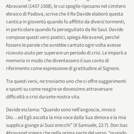
Abravanel (1437-1508), le cui spoglie riposano nel cimitero
ebraico di Padova, scrive che il Re Davide elaborò questa
cantica in gioventù quando fu afflitto da diversi tormenti,
in particolare quando fu perseguitato da Re Saul. Davide
compose questi versi poetici, spiega Abravanel, perché
fossero le parole che avrebbe cantato ogni volta avesse
ricevuto aiuto per superare un periodo di crisi. Le imparò a
memoria in modo che diventassero il suo canto di
riferimento come espressione di gratitudine al Signore.
Tra questi versi, ne troviamo uno che ci offre suggerimenti
e spunti su come reagire se dovessimo attraversare
difficoltà o crisi durante nostra vita.
Davide esclama: “Quando sono nell’angoscia, invoco
Dio…ed Egli ascolta la mia voce dalla Sua dimora e la mia
supplica giunge ai Suoi orecchi” (II Samuele, 22:7). Don Isac
Abravanel spiega che nella prima parte del verso, “quando