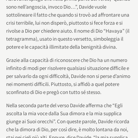
sono nell’angoscia, invoco Dio…”, Davide vuole
sottolineare il fatto che quando si trovò ad affrontare una
crisi terribile, lui non disperò, piuttosto si fece forza e si
rivolse a Dio per chiedere aiuto. Il nome di Dio “Havaya” (il
tetragramma), usato in questo versetto, simboleggia il
potere e le capacità illimitate della benignità divina.
Grazie alla capacità di riconoscere che Dio ha un numero
infinito di modi per risolvere qualsiasi situazione difficile e
per salvarlo da ogni difficoltà, Davide non si perse d’animo
nei momenti difficili. Piuttosto, si affidò a quel potere
sconfinato di Dio e pregò con tutto sé stesso.
Nella seconda parte del verso Davide afferma che “Egli
ascolta la mia voce dalla Sua dimora e la mia supplica
giunge ai Suoi orecchi”. Con queste parole, Davide ricorda
che la dimora di Dio, per così dire, è molto lontana da noi,
stai nei cieli più alti. Eppure, dice Davide, “la mia supplica