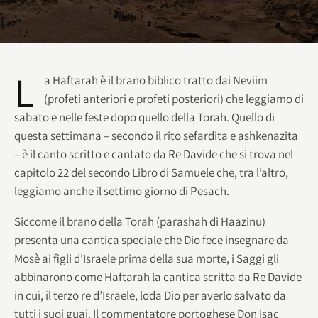
L
a Haftarah è il brano biblico tratto dai Neviim
(profeti anteriori e profeti posteriori) che leggiamo di
sabato e nelle feste dopo quello della Torah. Quello di
questa settimana – secondo il rito sefardita e ashkenazita
– è il canto scritto e cantato da Re Davide che si trova nel
capitolo 22 del secondo Libro di Samuele che, tra l’altro,
leggiamo anche il settimo giorno di Pesach.
Siccome il brano della Torah (parashah di Haazinu)
presenta una cantica speciale che Dio fece
insegnare da
Mosè ai figli d’Israele prima della sua morte, i Saggi gli
abbinarono come Haftarah la cantica scritta da Re Davide
in cui, il terzo re d’Israele, loda Dio per averlo salvato da
tutti i suoi guai. Il commentatore portoghese Don Isac