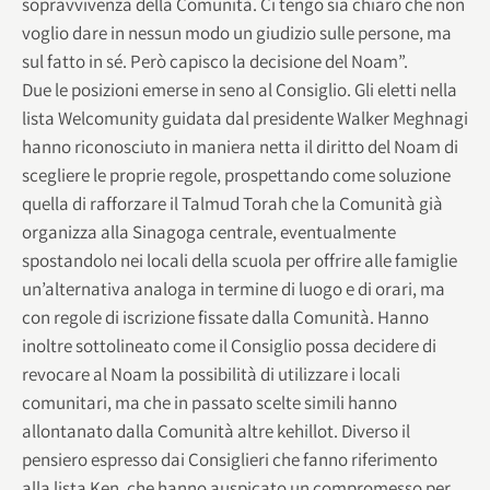
sopravvivenza della Comunità. Ci tengo sia chiaro che non
voglio dare in nessun modo un giudizio sulle persone, ma
sul fatto in sé. Però capisco la decisione del Noam”.
Due le posizioni emerse in seno al Consiglio. Gli eletti nella
lista Welcomunity guidata dal presidente Walker Meghnagi
hanno riconosciuto in maniera netta il diritto del Noam di
scegliere le proprie regole, prospettando come soluzione
quella di rafforzare il Talmud Torah che la Comunità già
organizza alla Sinagoga centrale, eventualmente
spostandolo nei locali della scuola per offrire alle famiglie
un’alternativa analoga in termine di luogo e di orari, ma
con regole di iscrizione fissate dalla Comunità. Hanno
inoltre sottolineato come il Consiglio possa decidere di
revocare al Noam la possibilità di utilizzare i locali
comunitari, ma che in passato scelte simili hanno
allontanato dalla Comunità altre kehillot. Diverso il
pensiero espresso dai Consiglieri che fanno riferimento
alla lista Ken, che hanno auspicato un compromesso per