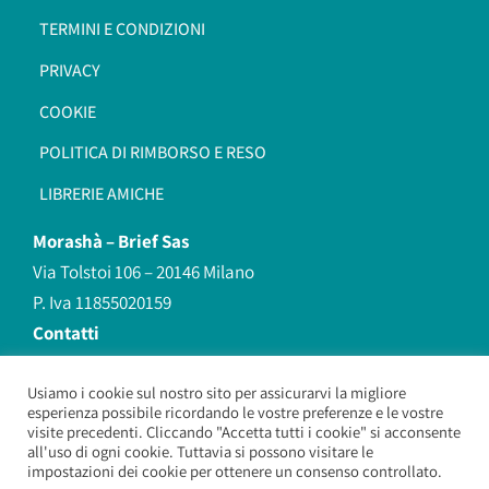
TERMINI E CONDIZIONI
PRIVACY
COOKIE
POLITICA DI RIMBORSO E RESO
LIBRERIE AMICHE
Morashà –
Brief Sas
Via Tolstoi 106 – 20146 Milano
P. Iva 11855020159
Contatti
redazione@morasha.it
339 8596707
Usiamo i cookie sul nostro sito per assicurarvi la migliore
esperienza possibile ricordando le vostre preferenze e le vostre
(anche Whatsapp)
visite precedenti. Cliccando "Accetta tutti i cookie" si acconsente
all'uso di ogni cookie. Tuttavia si possono visitare le
impostazioni dei cookie per ottenere un consenso controllato.