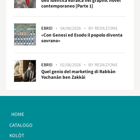
dell’identità ebraica nel graphic novel
contemporaneo [Parte 1]
EBREI
04/08/2026
BY
REDAZIONE
«Con Genesi ed Esodo il popolo diventa
sovrano»
EBREI
02/08/2026
BY
REDAZIONE
Quel genio del marketing di Rabbàn
Yochanàn ben Zakkài
HOME
CATALOGO
KOLÒT