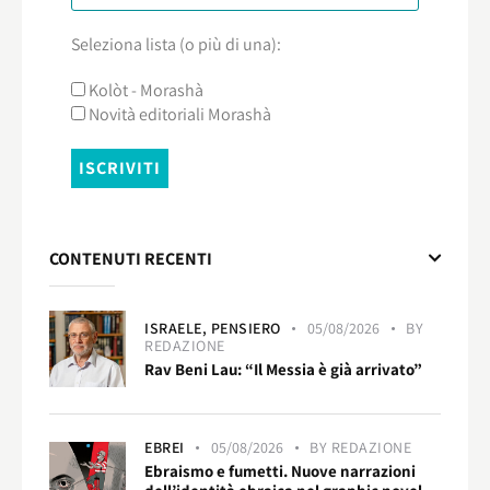
Seleziona lista (o più di una):
Kolòt - Morashà
Novità editoriali Morashà
CONTENUTI RECENTI
ISRAELE,
PENSIERO
05/08/2026
BY
REDAZIONE
Rav Beni Lau: “Il Messia è già arrivato”
EBREI
05/08/2026
BY
REDAZIONE
Ebraismo e fumetti. Nuove narrazioni