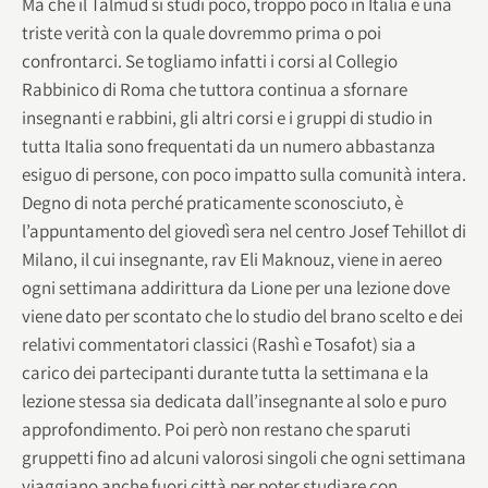
Ma che il Talmud si studi poco, troppo poco in Italia è una
triste verità con la quale dovremmo prima o poi
confrontarci. Se togliamo infatti i corsi al Collegio
Rabbinico di Roma che tuttora continua a sfornare
insegnanti e rabbini, gli altri corsi e i gruppi di studio in
tutta Italia sono frequentati da un numero abbastanza
esiguo di persone, con poco impatto sulla comunità intera.
Degno di nota perché praticamente sconosciuto, è
l’appuntamento del giovedì sera nel centro Josef Tehillot di
Milano, il cui insegnante, rav Eli Maknouz, viene in aereo
ogni settimana addirittura da Lione per una lezione dove
viene dato per scontato che lo studio del brano scelto e dei
relativi commentatori classici (Rashì e Tosafot) sia a
carico dei partecipanti durante tutta la settimana e la
lezione stessa sia dedicata dall’insegnante al solo e puro
approfondimento. Poi però non restano che sparuti
gruppetti fino ad alcuni valorosi singoli che ogni settimana
viaggiano anche fuori città per poter studiare con