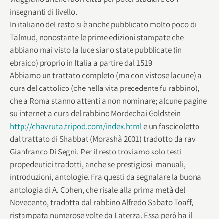
insegnanti di livello.
In italiano del resto si è anche pubblicato molto poco di
Talmud, nonostante le prime edizioni stampate che
abbiano mai visto la luce siano state pubblicate (in
ebraico) proprio in Italia a partire dal 1519.
Abbiamo un trattato completo (ma con vistose lacune) a
cura del cattolico (che nella vita precedente fu rabbino),
che a Roma stanno attenti a non nominare; alcune pagine
su internet a cura del rabbino Mordechai Goldstein
http://chavruta.tripod.com/index.html
e un fascicoletto
dal trattato di Shabbat (Morashà 2001) tradotto da rav
Gianfranco Di Segni. Per il resto troviamo solo testi
propedeutici tradotti, anche se prestigiosi: manuali,
introduzioni, antologie. Fra questi da segnalare la buona
antologia di A. Cohen, che risale alla prima metà del
Novecento, tradotta dal rabbino Alfredo Sabato Toaff,
ristampata numerose volte da Laterza. Essa però ha il