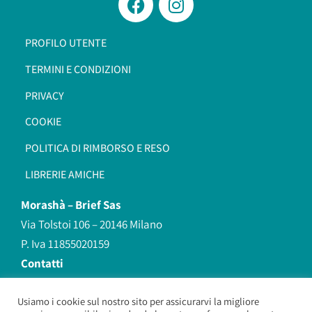
PROFILO UTENTE
TERMINI E CONDIZIONI
PRIVACY
COOKIE
POLITICA DI RIMBORSO E RESO
LIBRERIE AMICHE
Morashà –
Brief Sas
Via Tolstoi 106 – 20146 Milano
P. Iva 11855020159
Contatti
redazione@morasha.it
339 8596707
Usiamo i cookie sul nostro sito per assicurarvi la migliore