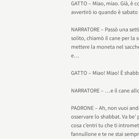
GATTO – Miao, miao. Già, è co
avvertirò io quando è sabato 
NARRATORE – Passò una settim
solito, chiamò il cane per la 
mettere la moneta nel sacchett
e…
GATTO – Miao! Miao! È shabb
NARRATORE – …e il cane allora
PADRONE – Ah, non vuoi andar
osservare lo shabbat. Va be’ 
cosa c’entri tu che ti introme
fannullone e te ne stai sempr