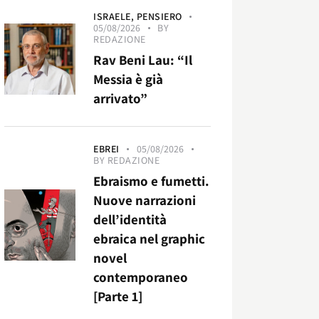
ISRAELE,
PENSIERO
05/08/2026
BY
REDAZIONE
Rav Beni Lau: “Il
Messia è già
arrivato”
EBREI
05/08/2026
BY
REDAZIONE
Ebraismo e fumetti.
Nuove narrazioni
dell’identità
ebraica nel graphic
novel
contemporaneo
[Parte 1]