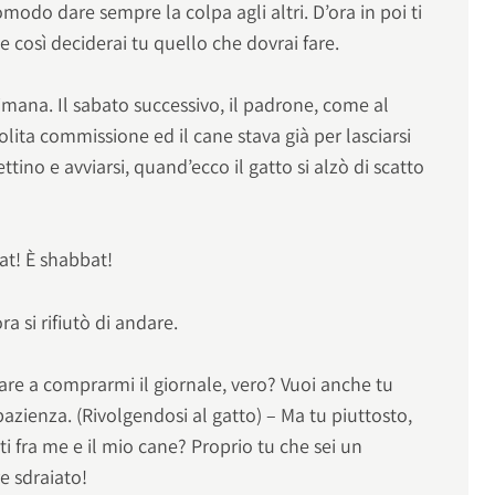
modo dare sempre la colpa agli altri. D’ora in poi ti
e così deciderai tu quello che dovrai fare.
ana. Il sabato successivo, il padrone, come al
solita commissione ed il cane stava già per lasciarsi
ino e avviarsi, quand’ecco il gatto si alzò di scatto
at! È shabbat!
 si rifiutò di andare.
e a comprarmi il giornale, vero? Vuoi anche tu
pazienza. (Rivolgendosi al gatto) – Ma tu piuttosto,
tti fra me e il mio cane? Proprio tu che sei un
e sdraiato!