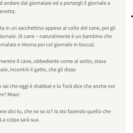
andare dal giornalaio ed a portargli il giornale a
cenetta:
in un sacchettino appeso al collo del cane, poi gli
 giornale. (Il cane – naturalmente è un bambino che
ornalaio e ritorna poi col giornale in bocca).
ntre il cane, obbediente come al solito, stava
le, incontrò il gatto, che gli disse:
 sai che oggi è shabbat e la Torà dice che anche noi
re? Miao!
e dici tu, che ne so io? Io sto facendo quello che
 La colpa sarà sua.