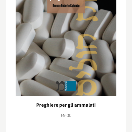
Preghiere per gli ammalati
€
9,00