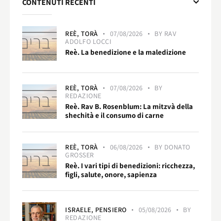
CONTENUTI RECENTI
REÈ,
TORÀ
07/08/2026
BY
RAV
ADOLFO LOCCI
Reè. La benedizione e la maledizione
REÈ,
TORÀ
07/08/2026
BY
REDAZIONE
Reè. Rav B. Rosenblum: La mitzvà della
shechità e il consumo di carne
REÈ,
TORÀ
06/08/2026
BY
DONATO
GROSSER
Reè. I vari tipi di benedizioni: ricchezza,
figli, salute, onore, sapienza
ISRAELE,
PENSIERO
05/08/2026
BY
REDAZIONE