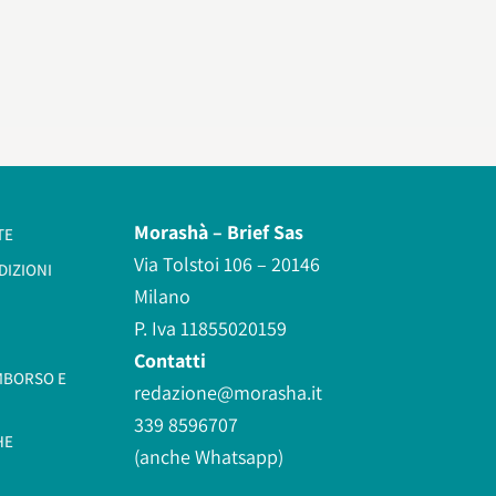
Morashà –
Brief Sas
TE
Via Tolstoi 106 – 20146
DIZIONI
Milano
P. Iva 11855020159
Contatti
IMBORSO E
redazione@morasha.it
339 8596707
HE
(anche Whatsapp)