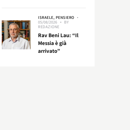
ISRAELE,
PENSIERO
05/08/2026
BY
REDAZIONE
Rav Beni Lau: “Il
Messia è già
arrivato”