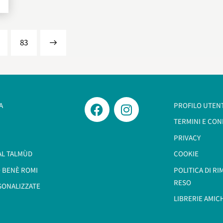
…
>
83
A
PROFILO UTEN
TERMINI E CON
PRIVACY
AL TALMÙD
COOKIE
 BENÈ ROMI​
POLITICA DI R
RESO
SONALIZZATE
LIBRERIE AMIC