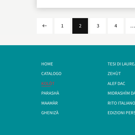
<
1
2
3
4
HOME
TESI DI LAURE
CATALOGO
ZEHÙT
KOLÒT
ALEF DAC
PARASHÀ
MIDRASHÌM D
MAAMÀR
RITO ITALIANO
GHENIZÀ
EDIZIONI PER