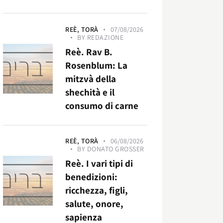
REÈ,
TORÀ
07/08/2026
BY
REDAZIONE
Reè. Rav B.
Rosenblum: La
mitzvà della
shechità e il
consumo di carne
REÈ,
TORÀ
06/08/2026
BY
DONATO GROSSER
Reè. I vari tipi di
benedizioni:
ricchezza, figli,
salute, onore,
sapienza