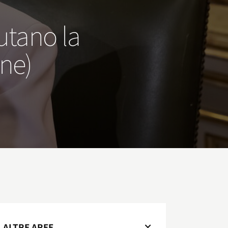
iutano la
ene)
ALTRE AREE