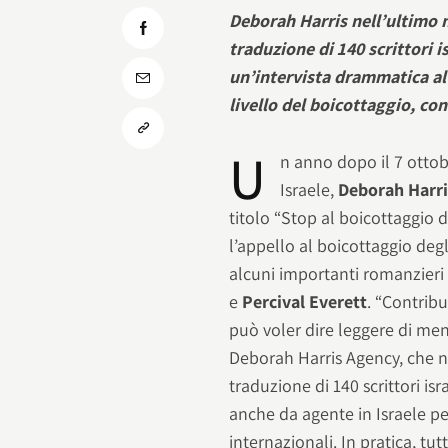
Deborah Harris nell’ultimo m
traduzione di 140 scrittori i
un’intervista drammatica al 
livello del boicottaggio, con
U
n anno dopo il 7 ottob
Israele,
Deborah Harr
titolo “Stop al boicottaggio d
l’appello al boicottaggio degli
alcuni importanti romanzieri 
e
Percival Everett
. “Contribu
può voler dire leggere di meno,
Deborah Harris Agency, che ne
traduzione di 140 scrittori is
anche da agente in Israele per
internazionali. In pratica, tut