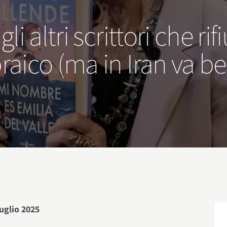
li altri scrittori che rif
raico (ma in Iran va b
luglio 2025