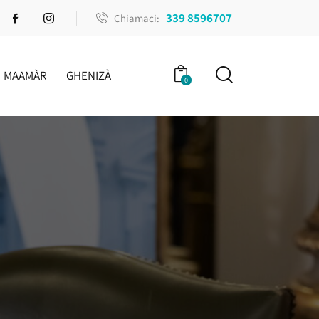
339 8596707
Chiamaci:
MAAMÀR
GHENIZÀ
0