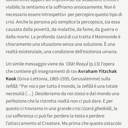
visibile; la sentiamo e la soffriamo ansiosamente. Non è
necessario essere introspettivi per percepire questo tipo di
crisi. Anche la persona più semplice la percepisce, sia essa
causata dalla povertà, da malattie, da fame, da guerra o
dalla morte. La profonda
tzarà
di cui tratta il Maimonide è
chiaramente una situazione senza una soluzione. È una
realtà esistenziale, una condizione dell’esistenza umana.
Un simile messaggio viene da
‘Olàt Reayà
(p.13) l’opera
che contiene gli insegnamenti di rav
Avraham Yitzchak
Kook
(Griva-Lettonia, 1865-1935, Gerusalemme) sulla
tefillà
: “Per noi e per tutto il mondo, la
tefillà
è una totale
necessità […]. Desideriamo da noi stessi e dal mondo una
perfezione che la ristretta realtà non ci può dare. E per
questo ci troviamo in una grande crisi (
tzarà ghedolà
), la
cui sofferenza ci può far perdere la testa e perdere
l’attaccamento al Creatore. Ma prima che questo ostacolo