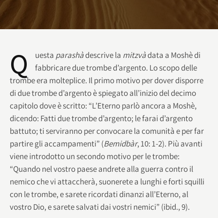
Q
uesta
parashà
descrive la
mitzvà
data a Moshè di
fabbricare due trombe d’argento. Lo scopo delle
trombe era molteplice. Il primo motivo per dover disporre
di due trombe d’argento è spiegato all’inizio del decimo
capitolo dove è scritto: “L’Eterno parlò ancora a Moshè,
dicendo: Fatti due trombe d’argento; le farai d’argento
battuto; ti serviranno per convocare la comunità e per far
partire gli accampamenti” (
Bemidbàr
, 10: 1-2). Più avanti
viene introdotto un secondo motivo per le trombe:
“Quando nel vostro paese andrete alla guerra contro il
nemico che vi attaccherà, suonerete a lunghi e forti squilli
con le trombe, e sarete ricordati dinanzi all’Eterno, al
vostro Dio, e sarete salvati dai vostri nemici” (ibid., 9).