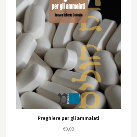
Preghiere per gli ammalati
€
9,00