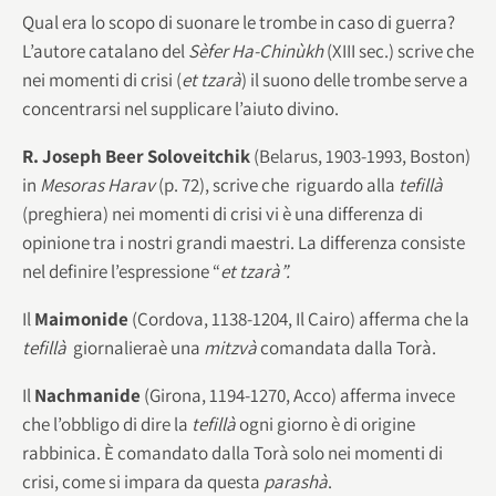
Qual era lo scopo di suonare le trombe in caso di guerra?
L’autore catalano del
S
è
fer Ha-Chin
ù
kh
(XIII sec.) scrive che
nei momenti di crisi (
et tzar
à
) il suono delle trombe serve a
concentrarsi nel supplicare l’aiuto divino.
R. Joseph Beer Soloveitchik
(Belarus, 1903-1993, Boston)
in
Mesoras Harav
(p. 72), scrive che riguardo alla
tefill
à
(preghiera) nei momenti di crisi vi è una differenza di
opinione tra i nostri grandi maestri. La differenza consiste
nel definire l’espressione “
et tzar
à”.
Il
Maimonide
(Cordova, 1138-1204, Il Cairo) afferma che la
tefillà
giornalieraè una
mitzvà
comandata dalla Torà.
Il
Nachmanide
(Girona, 1194-1270, Acco) afferma invece
che l’obbligo di dire la
tefillà
ogni giorno è di origine
rabbinica. È comandato dalla Torà solo nei momenti di
crisi, come si impara da questa
parashà
.