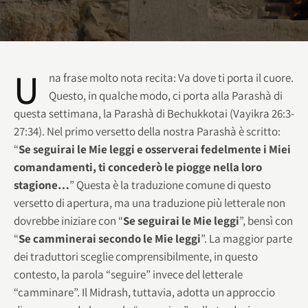
U
na frase molto nota recita: Va dove ti porta il cuore.
Questo, in qualche modo, ci porta alla Parashà di
questa settimana, la Parashà di Bechukkotai (Vayikra 26:3-
27:34). Nel primo versetto della nostra Parashà è scritto:
“
Se seguirai le Mie leggi e osserverai fedelmente i Miei
comandamenti, ti concederò le piogge nella loro
stagione…
” Questa è la traduzione comune di questo
versetto di apertura, ma una traduzione più letterale non
dovrebbe iniziare con “
Se seguirai le Mie leggi
”, bensì con
“
Se camminerai secondo le Mie leggi
”. La maggior parte
dei traduttori sceglie comprensibilmente, in questo
contesto, la parola “seguire” invece del letterale
“camminare”. Il Midrash, tuttavia, adotta un approccio