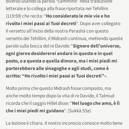
diverso usando la parola “cammino” nella traduzione
letterale e lo collega alla frase riportata nei Tehillim
(119:59) che recita: “
Ho considerato le mie vie e ho
rivolto i miei passi ai Tuoi decreti
“. Dopo aver collegato
il versetto all’inizio della nostra Parashà con questo
versetto dei Tehillim, il Midrash continua, mettendo queste
parole sulla bocca del re Davide: “
Signore dell’universo,
ogni giorno desidererei andare in questo e in quel
posto, o a questa o quella dimora, ma i miei piedi mi
porterebbero alle sinagoghe e agli studi, come è
scritto: “Ho rivolto i miei passi ai Tuoi decreti”
».
Molto prima che questo Midrash fosse composto, ma
anche molto tempo dopo la vita di re Davide, il Talmud
ricorda che il saggio Hillel disse: “
Nel luogo che amo, è lì
che i miei piedi mi guidano
“. (Sukkà 53a)
La lezione è chiara. Il nostro inconscio conosce molto bene