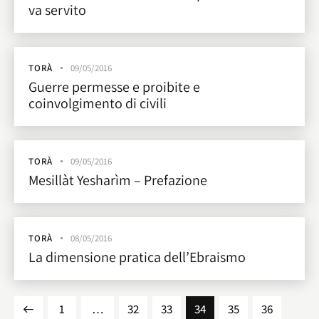
va servito
TORÀ
09/05/2016
Guerre permesse e proibite e
coinvolgimento di civili
TORÀ
09/05/2016
Mesillàt Yesharìm – Prefazione
TORÀ
08/05/2016
La dimensione pratica dell’Ebraismo
1
…
32
33
34
35
36