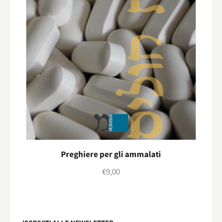
Preghiere per gli ammalati
€
9,00