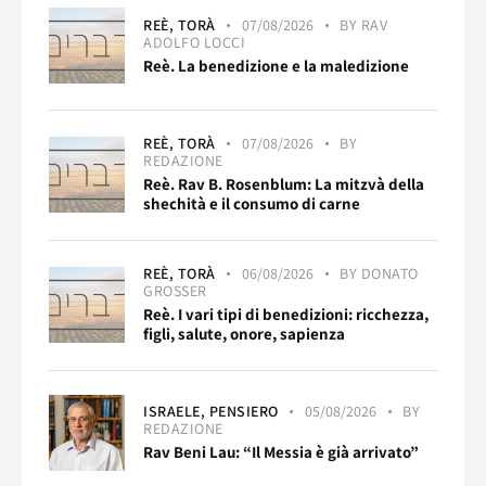
REÈ,
TORÀ
07/08/2026
BY
RAV
ADOLFO LOCCI
Reè. La benedizione e la maledizione
REÈ,
TORÀ
07/08/2026
BY
REDAZIONE
Reè. Rav B. Rosenblum: La mitzvà della
shechità e il consumo di carne
REÈ,
TORÀ
06/08/2026
BY
DONATO
GROSSER
Reè. I vari tipi di benedizioni: ricchezza,
figli, salute, onore, sapienza
ISRAELE,
PENSIERO
05/08/2026
BY
REDAZIONE
Rav Beni Lau: “Il Messia è già arrivato”