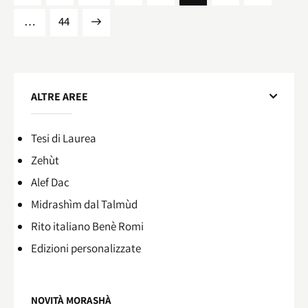
…
>
44
ALTRE AREE
Tesi di Laurea
Zehùt
Alef Dac
Midrashìm dal Talmùd
Rito italiano Benè Romi​
Edizioni personalizzate
NOVITÀ MORASHÀ