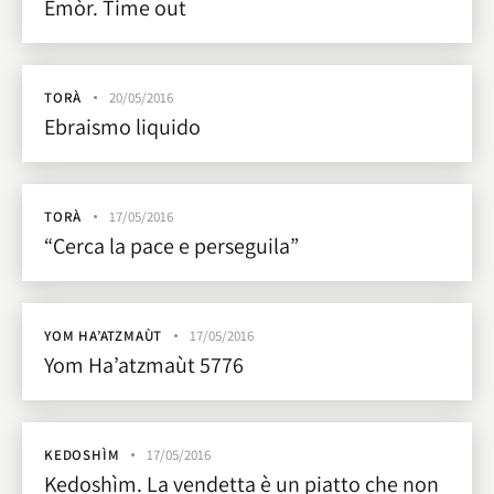
Emòr. Time out
TORÀ
20/05/2016
Ebraismo liquido
TORÀ
17/05/2016
“Cerca la pace e perseguila”
YOM HA’ATZMAÙT
17/05/2016
Yom Ha’atzmaùt 5776
KEDOSHÌM
17/05/2016
Kedoshìm. La vendetta è un piatto che non