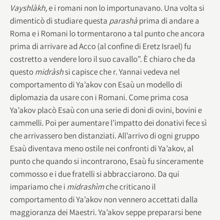
Vayshlàkh,
e i romani non lo importunavano. Una volta si
dimenticò di studiare questa
parashà
prima di andare a
Roma e i Romani lo tormentarono a tal punto che ancora
prima di arrivare ad Acco (al confine di Eretz Israel) fu
costretto a vendere loro il suo cavallo”. È chiaro che da
questo
midràsh
si capisce che r. Yannai vedeva nel
comportamento di Ya’akov con Esaù un modello di
diplomazia da usare con i Romani. Come prima cosa
Ya’akov placò Esaù con una serie di doni di ovini, bovini e
cammelli. Poi per aumentare l’impatto dei donativi fece sì
che arrivassero ben distanziati. All’arrivo di ogni gruppo
Esaù diventava meno ostile nei confronti di Ya’akov, al
punto che quando si incontrarono, Esaù fu sinceramente
commosso e i due fratelli si abbracciarono. Da qui
impariamo che i
midrashìm
che criticano il
comportamento di Ya’akov non vennero accettati dalla
maggioranza dei Maestri. Ya’akov seppe prepararsi bene