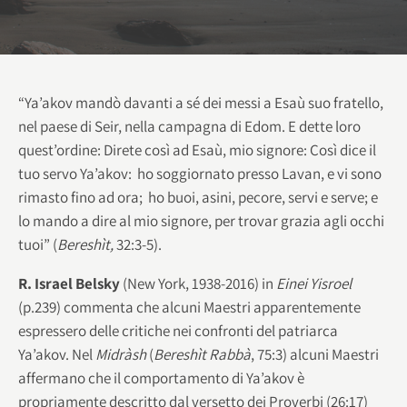
“Ya’akov mandò davanti a sé dei messi a Esaù suo fratello,
nel paese di Seir, nella campagna di Edom. E dette loro
quest’ordine: Direte così ad Esaù, mio signore: Così dice il
tuo servo Ya’akov: ho soggiornato presso Lavan, e vi sono
rimasto fino ad ora; ho buoi, asini, pecore, servi e serve; e
lo mando a dire al mio signore, per trovar grazia agli occhi
tuoi” (
Bereshìt,
32:3-5).
R. Israel Belsky
(New York, 1938-2016) in
Einei Yisroel
(p.239) commenta che alcuni Maestri apparentemente
espressero delle critiche nei confronti del patriarca
Ya’akov. Nel
Midràsh
(
Bereshìt Rabbà
, 75:3) alcuni Maestri
affermano che il comportamento di Ya’akov è
propriamente descritto dal versetto dei Proverbi (26:17)