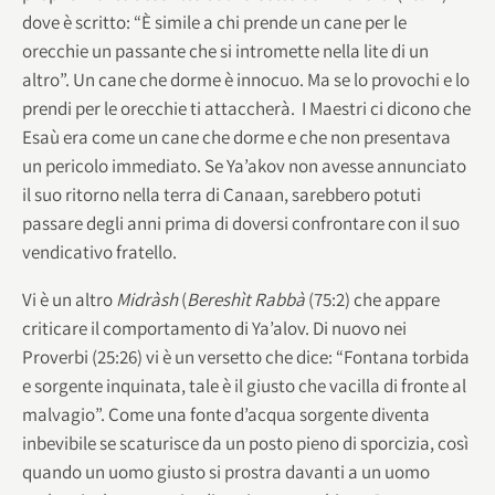
dove è scritto: “È simile a chi prende un cane per le
orecchie un passante che si intromette nella lite di un
altro”. Un cane che dorme è innocuo. Ma se lo provochi e lo
prendi per le orecchie ti attaccherà. I Maestri ci dicono che
Esaù era come un cane che dorme e che non presentava
un pericolo immediato. Se Ya’akov non avesse annunciato
il suo ritorno nella terra di Canaan, sarebbero potuti
passare degli anni prima di doversi confrontare con il suo
vendicativo fratello.
Vi è un altro
Midràsh
(
Bereshìt Rabbà
(75:2) che appare
criticare il comportamento di Ya’alov. Di nuovo nei
Proverbi (25:26) vi è un versetto che dice: “Fontana torbida
e sorgente inquinata, tale è il giusto che vacilla di fronte al
malvagio”. Come una fonte d’acqua sorgente diventa
inbevibile se scaturisce da un posto pieno di sporcizia, così
quando un uomo giusto si prostra davanti a un uomo