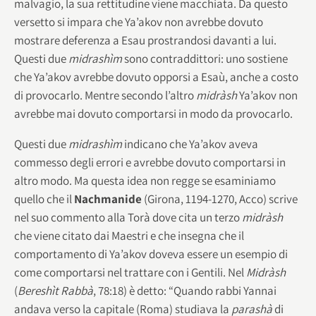
malvagio, la sua rettitudine viene macchiata. Da questo
versetto si impara che Ya’akov non avrebbe dovuto
mostrare deferenza a Esau prostrandosi davanti a lui.
Questi due
midrashìm
sono contraddittori: uno sostiene
che Ya’akov avrebbe dovuto opporsi a Esaù, anche a costo
di provocarlo. Mentre secondo l’altro
midràsh
Ya’akov non
avrebbe mai dovuto comportarsi in modo da provocarlo.
Questi due
midrashìm
indicano che Ya’akov aveva
commesso degli errori e avrebbe dovuto comportarsi in
altro modo. Ma questa idea non regge se esaminiamo
quello che il
Nachmanide
(Girona, 1194-1270, Acco) scrive
nel suo commento alla Torà dove cita un terzo
midràsh
che viene citato dai Maestri e che insegna che il
comportamento di Ya’akov doveva essere un esempio di
come comportarsi nel trattare con i Gentili. Nel
Midràsh
(
Bereshìt Rabbà
, 78:18) è detto: “Quando rabbi Yannai
andava verso la capitale (Roma) studiava la
parashà
di