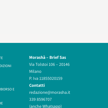
Morashà –
Brief Sas
TE
Via Tolstoi 106 – 20146
DIZIONI
Milano
P. Iva 11855020159
Contatti
IMBORSO E
redazione@morasha.it
339 8596707
HE
(anche Whatsapp)