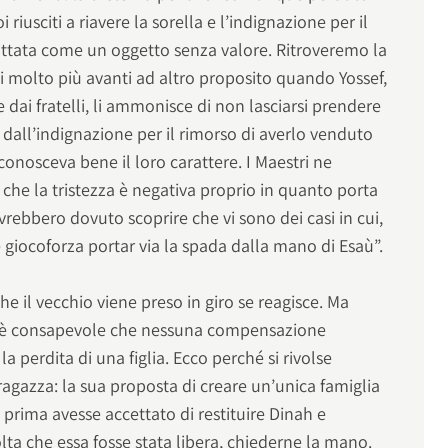
riusciti a riavere la sorella e l’indignazione per il
trattata come un oggetto senza valore. Ritroveremo la
i molto più avanti ad altro proposito quando Yossef,
 dai fratelli, li ammonisce di non lasciarsi prendere
dall’indignazione per il rimorso di averlo venduto
i conosceva bene il loro carattere. I Maestri ne
 che la tristezza è negativa proprio in quanto porta
“avrebbero dovuto scoprire che vi sono dei casi in cui,
e giocoforza portar via la spada dalla mano di Esaù”.
che il vecchio viene preso in giro se reagisce. Ma
, è consapevole che nessuna compensazione
la perdita di una figlia. Ecco perché si rivolse
 ragazza: la sua proposta di creare un’unica famiglia
 prima avesse accettato di restituire Dinah e
ta che essa fosse stata libera, chiederne la mano.