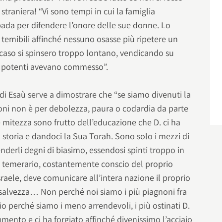
straniera! “Vi sono tempi in cui la famiglia
spada per difendere l’onore delle sue donne. Lo
i temibili affinché nessuno osasse più ripetere un
i caso si spinsero troppo lontano, vendicando su
i potenti avevano commesso”.
di Esaù serve a dimostrare che “se siamo divenuti la
ioni non è per debolezza, paura o codardia da parte
mitezza sono frutto dell’educazione che D. ci ha
a storia e dandoci la Sua Torah. Sono solo i mezzi di
a renderli degni di biasimo, essendosi spinti troppo in
ito temerario, costantemente conscio del proprio
Israele, deve comunicare all’intera nazione il proprio
 e salvezza… Non perché noi siamo i più piagnoni fra
rio perché siamo i meno arrendevoli, i più ostinati D.
mento e ci ha forgiato affinché divenissimo l’acciaio