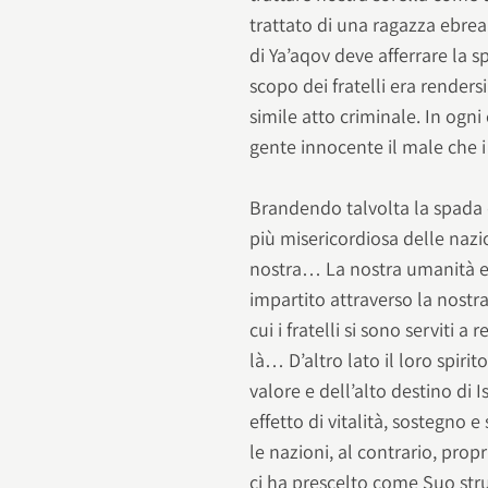
trattato di una ragazza ebrea 
di Ya’aqov deve afferrare la 
scopo dei fratelli era renders
simile atto criminale. In ogn
gente innocente il male che 
Brandendo talvolta la spada 
più misericordiosa delle naz
nostra… La nostra umanità e 
impartito attraverso la nostr
cui i fratelli si sono serviti 
là… D’altro lato il loro spir
valore e dell’alto destino di 
effetto di vitalità, sostegno
le nazioni, al contrario, prop
ci ha prescelto come Suo stru