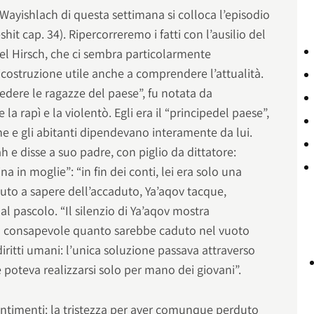
 Wayishlach di questa settimana si colloca l’episodio
shit cap. 34). Ripercorreremo i fatti con l’ausilio del
 Hirsch, che ci sembra particolarmente
 ricostruzione utile anche a comprendere l’attualità.
a vedere le ragazze del paese”, fu notata da
a rapì e la violentò. Egli era il “principedel paese”,
ome e gli abitanti dipendevano interamente da lui.
e disse a suo padre, con piglio da dittatore:
 in moglie”: “in fin dei conti, lei era solo una
uto a sapere dell’accaduto, Ya’aqov tacque,
 dal pascolo. “Il silenzio di Ya’aqov mostra
po consapevole quanto sarebbe caduto nel vuoto
 diritti umani: l’unica soluzione passava attraverso
e poteva realizzarsi solo per mano dei giovani”.
entimenti: la tristezza per aver comunque perduto