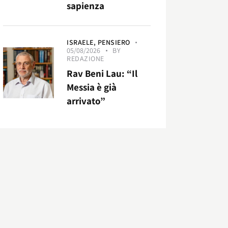
sapienza
ISRAELE,
PENSIERO
05/08/2026
BY
REDAZIONE
Rav Beni Lau: “Il
Messia è già
arrivato”