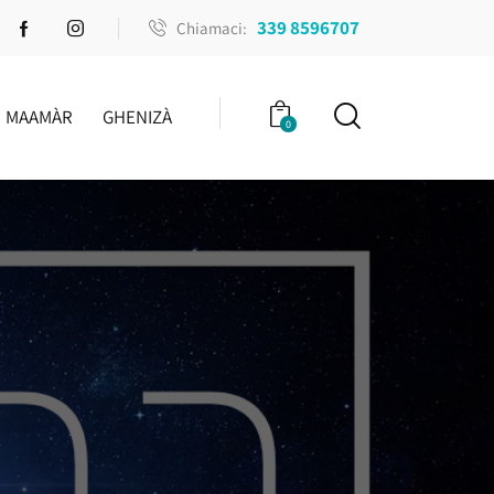
339 8596707
Chiamaci:
MAAMÀR
GHENIZÀ
0