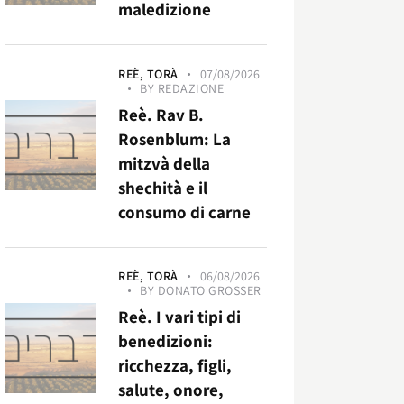
maledizione
REÈ,
TORÀ
07/08/2026
BY
REDAZIONE
Reè. Rav B.
Rosenblum: La
mitzvà della
shechità e il
consumo di carne
REÈ,
TORÀ
06/08/2026
BY
DONATO GROSSER
Reè. I vari tipi di
benedizioni:
ricchezza, figli,
salute, onore,