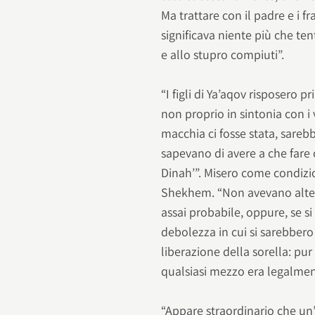
Ma trattare con il padre e i f
significava niente più che te
e allo stupro compiuti”.
“I figli di Ya’aqov risposero 
non proprio in sintonia con i 
macchia ci fosse stata, sareb
sapevano di avere a che fare
Dinah’”. Misero come condizion
Shekhem. “Non avevano altern
assai probabile, oppure, se si
debolezza in cui si sarebbero 
liberazione della sorella: pur
qualsiasi mezzo era legalme
“Appare straordinario che un’i