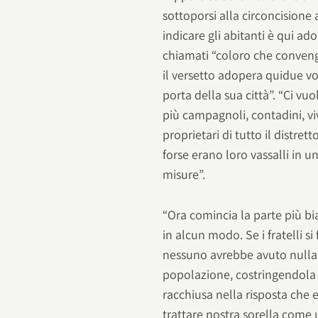
sottoporsi alla circoncisione
indicare gli abitanti è qui a
chiamati “coloro che convengon
il versetto adopera quidue vo
porta della sua città”. “Ci vu
più campagnoli, contadini, vi
proprietari di tutto il distre
forse erano loro vassalli in 
misure”.
“Ora comincia la parte più b
in alcun modo. Se i fratelli 
nessuno avrebbe avuto nulla d
popolazione, costringendola a
racchiusa nella risposta che es
trattare nostra sorella come u