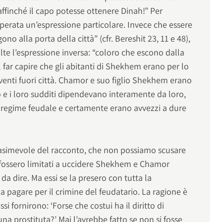
 affinché il capo potesse ottenere Dinah!” Per
doperata un’espressione particolare. Invece che essere
o alla porta della città” (cfr. Bereshit 23, 11 e 48),
lte l’espressione inversa: “coloro che escono dalla
ol far capire che gli abitanti di Shekhem erano per lo
venti fuori città. Chamor e suo figlio Shekhem erano
tto e i loro sudditi dipendevano interamente da loro,
unregime feudale e certamente erano avvezzi a dure
iasimevole del racconto, che non possiamo scusare
si fossero limitati a uccidere Shekhem e Chamor
a dire. Ma essi se la presero con tutta la
 pagare per il crimine del feudatario. La ragione è
si fornirono: ‘Forse che costui ha il diritto di
na prostituta?’ Mai l’avrebbe fatto se non si fosse