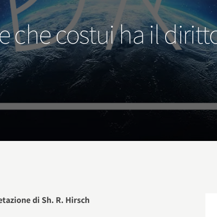
 che costui ha il diritto
…
retazione di Sh. R. Hirsch