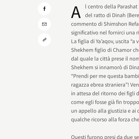
A
l centro della Parashat
del ratto di Dinah (Bere
commento di Shimshon Refael
significativo nel fornirci una
La figlia di Ya’aqov, uscita “
Shekhem figlio di Chamor che l
dal quale la città prese il n
Shekhem si innamorò di Dinah 
“Prendi per me questa bambina
ragazza ebrea straniera”! Ven
in attesa del ritorno dei figli
come egli fosse già fin trop
un appello alla giustizia e ai
qualche ricorso alla forza ch
Questi furono presi da due s