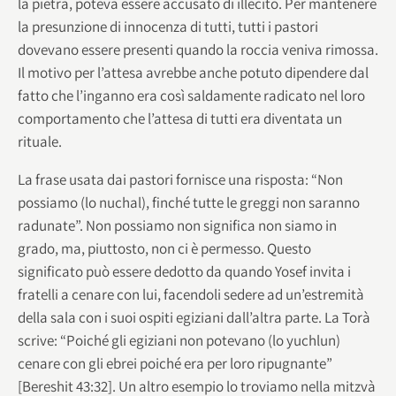
la pietra, poteva essere accusato di illecito. Per mantenere
la presunzione di innocenza di tutti, tutti i pastori
dovevano essere presenti quando la roccia veniva rimossa.
Il motivo per l’attesa avrebbe anche potuto dipendere dal
fatto che l’inganno era così saldamente radicato nel loro
comportamento che l’attesa di tutti era diventata un
rituale.
La frase usata dai pastori fornisce una risposta: “Non
possiamo (lo nuchal), finché tutte le greggi non saranno
radunate”. Non possiamo non significa non siamo in
grado, ma, piuttosto, non ci è permesso. Questo
significato può essere dedotto da quando Yosef invita i
fratelli a cenare con lui, facendoli sedere ad un’estremità
della sala con i suoi ospiti egiziani dall’altra parte. La Torà
scrive: “Poiché gli egiziani non potevano (lo yuchlun)
cenare con gli ebrei poiché era per loro ripugnante”
[Bereshit 43:32]. Un altro esempio lo troviamo nella mitzvà