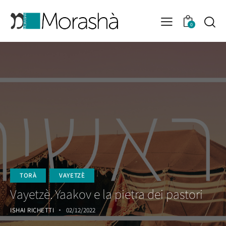
0
TORÀ
VAYETZÈ
Vayetzè. Yaakov e la pietra dei pastori
ISHAI RICHETTI
02/12/2022