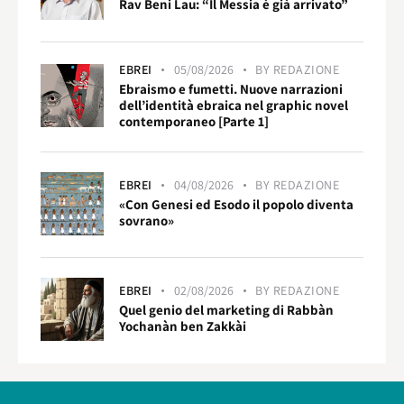
Rav Beni Lau: “Il Messia è già arrivato”
EBREI
05/08/2026
BY
REDAZIONE
Ebraismo e fumetti. Nuove narrazioni
dell’identità ebraica nel graphic novel
contemporaneo [Parte 1]
EBREI
04/08/2026
BY
REDAZIONE
«Con Genesi ed Esodo il popolo diventa
sovrano»
EBREI
02/08/2026
BY
REDAZIONE
Quel genio del marketing di Rabbàn
Yochanàn ben Zakkài