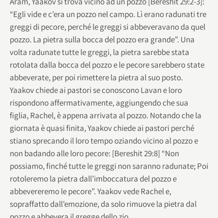
Aram, Yaakov si trova vicino ad un pozzo [Bereshit 29:2-3]:
“Egli vide e c’era un pozzo nel campo. Lì erano radunati tre
greggi di pecore, perché le greggi si abbeveravano da quel
pozzo. La pietra sulla bocca del pozzo era grande”. Una
volta radunate tutte le greggi, la pietra sarebbe stata
rotolata dalla bocca del pozzo e le pecore sarebbero state
abbeverate, per poi rimettere la pietra al suo posto.
Yaakov chiede ai pastori se conoscono Lavan e loro
rispondono affermativamente, aggiungendo che sua
figlia, Rachel, è appena arrivata al pozzo. Notando che la
giornata è quasi finita, Yaakov chiede ai pastori perché
stiano sprecando il loro tempo oziando vicino al pozzo e
non badando alle loro pecore: [Bereshit 29:8] “Non
possiamo, finché tutte le greggi non saranno radunate; Poi
rotoleremo la pietra dall’imboccatura del pozzo e
abbevereremo le pecore”. Yaakov vede Rachel e,
sopraffatto dall’emozione, da solo rimuove la pietra dal
pozzo e abbevera il gregge dello zio.