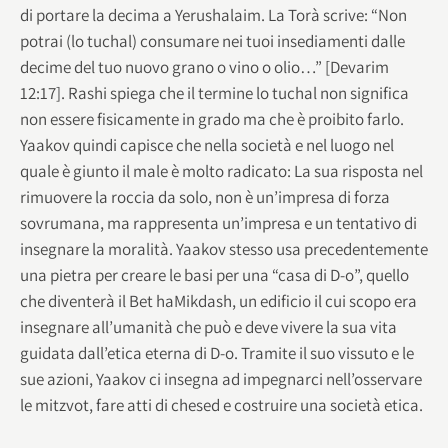
di portare la decima a Yerushalaim. La Torà scrive: “Non
potrai (lo tuchal) consumare nei tuoi insediamenti dalle
decime del tuo nuovo grano o vino o olio…” [Devarim
12:17]. Rashi spiega che il termine lo tuchal non significa
non essere fisicamente in grado ma che è proibito farlo.
Yaakov quindi capisce che nella società e nel luogo nel
quale è giunto il male è molto radicato: La sua risposta nel
rimuovere la roccia da solo, non è un’impresa di forza
sovrumana, ma rappresenta un’impresa e un tentativo di
insegnare la moralità. Yaakov stesso usa precedentemente
una pietra per creare le basi per una “casa di D-o”, quello
che diventerà il Bet haMikdash, un edificio il cui scopo era
insegnare all’umanità che può e deve vivere la sua vita
guidata dall’etica eterna di D-o. Tramite il suo vissuto e le
sue azioni, Yaakov ci insegna ad impegnarci nell’osservare
le mitzvot, fare atti di chesed e costruire una società etica.