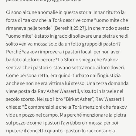
Ci sono alcune anomalie in questa storia. Innanzitutto la
forza di Yaakov che la Torà descrive come “uomo mite che
rimaneva nelle tende” [Bereshit 25:27]. In che modo questo
“uomo mite” è stato in grado di sollevare una pietra che di
solito veniva mossa solo da un folto gruppo di pastori?
Perché Yaakov rimprovera i pastori locali per non aver
badato alle loro pecore? Lo Sforno spiega che Yaakov
sentiva che i pastori si stavano sottraendo ai loro doveri.
Come persona retta, era quindi turbato dall’ingiustizia
anche se non ne era vittima lui stesso. Una terza domanda
viene posta da Rav Asher Wassertil, vissuto in Israele nel
secolo scorso. Nel suo libro “Birkat Asher”, Rav Wassertil
chiede: “È comprensibile che la Torà menzioni che Yaakov
vide un pozzo nel campo. Ma perché menzionare la pietra
sul pozzo e come i pastori l’avrebbero rimossa per poi
ripetere il concetto quanto i pastori lo raccontano a