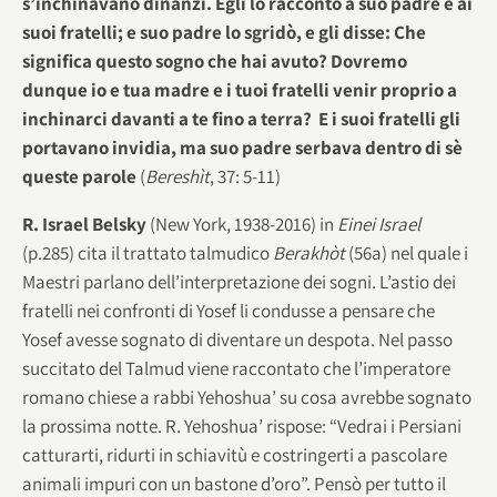
s’inchinavano dinanzi. Egli lo raccontò a suo padre e ai
suoi fratelli; e suo padre lo sgridò, e gli disse: Che
significa questo sogno che hai avuto? Dovremo
dunque io e tua madre e i tuoi fratelli venir proprio a
inchinarci davanti a te fino a terra? E i suoi fratelli gli
portavano invidia, ma suo padre serbava dentro di sè
queste parole
(
Bereshìt
, 37: 5-11)
R. Israel Belsky
(New York, 1938-2016) in
Einei Israel
(p.285) cita il trattato talmudico
Berakhòt
(56a) nel quale i
Maestri parlano dell’interpretazione dei sogni. L’astio dei
fratelli nei confronti di Yosef li condusse a pensare che
Yosef avesse sognato di diventare un despota. Nel passo
succitato del Talmud viene raccontato che l’imperatore
romano chiese a rabbi Yehoshua’ su cosa avrebbe sognato
la prossima notte. R. Yehoshua’ rispose: “Vedrai i Persiani
catturarti, ridurti in schiavitù e costringerti a pascolare
animali impuri con un bastone d’oro”. Pensò per tutto il