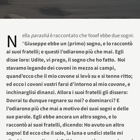
N
ella
parashà
è raccontato che Yosef ebbe due sogni:
“
Giuseppe ebbe un (primo) sogno, e lo raccontò
ai suoi fratelli; e questi l’odiarono più che mai. Egli
disse loro: Udite, vi prego, il sogno che ho fatto. Noi
stavamo legando dei covoni in mezzo ai campi,
quand’ecco che il mio covone si levò su e si tenne ritto;
ed ecco i covoni vostri farsi d’intorno al mio covone, e
inchinarglisi dinanzi. Allora i suoi fratelli gli dissero:
Dovrai tu dunque regnare su noi? o dominarci? E
l’odiarono più che mai a motivo dei suoi sogni e delle
sue parole. Egli ebbe ancora un altro sogno, e lo
raccontò ai suoi fratelli, dicendo: Ho avuto un altro
sogno! Ed ecco che il sole, la luna e undici stelle mi