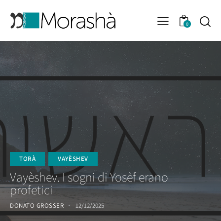
0
TORÀ
VAYÈSHEV
Vayèshev. I sogni di Yosèf erano
profetici
DONATO GROSSER
12/12/2025