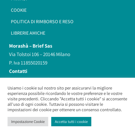
COOKIE
POLITICA DI RIMBORSO E RESO
LIBRERIE AMICHE
Morashà –
Brief Sas
Via Tolstoi 106 – 20146 Milano
P. Iva 11855020159
Contatti
redazione@morasha.it
339 8596707
Usiamo i cookie sul nostro sito per assicurarvi la migliore
esperienza possibile ricordando le vostre preferenze e le vostre
(anche Whatsapp)
visite precedenti. Cliccando "Accetta tutti i cookie" si acconsente
all'uso di ogni cookie. Tuttavia si possono visitare le
impostazioni dei cookie per ottenere un consenso controllato.
Morashà – Brief Sas
– Copyright 2026. All Rights Reserved.
Impostazione Cookie
Accetta tutti i cookie