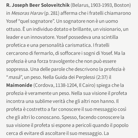
R. Joseph Beer Soloveitchik
(Belarus, 1903-1993, Boston)
in
Mesoras Harav
(p. 281) afferma che i fratelli chiamarono
Yosef “quel sognatore”. Un sognatore non è un uomo
ottuso. È un individuo dotato e brillante, un visionario, un
leader e un innovatore. Yosef possedeva una scintilla
profetica e una personalità carismatica. I fratelli
cercarono di fermarlo, di soffocare i sogni di Yosef. Ma la
profezia è una forza travolgente che non può essere
soppressa. Una delle parole che descrivono la profezia è
“
masà
”, un peso. Nella Guida dei Perplessi (2:37) il
Maimonide
(Cordova, 1138-1204, Il Cairo) spiega che la
profezia è veramente un peso. Nella sua visione il profeta
incontra una sublime verità che gli altri non hanno. Il
profeta è costretto a far conoscere il suo messaggio così
che gli altri lo conoscano. Spesso, facendo conoscere la
sua visione il profeta si espone a pericoli quando il popolo
cerca di evitare di ascoltare il suo messaggio. La