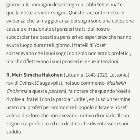
giorno alle immagini descrittegli da rabbi Yehoshua’ e
quella notte le vide in sogno. Questo racconto mette in
evidenza che la maggioranza dei sogni sono una collezione
casuale e irrazionale di pensieri tratti dal nostro
subcosciente e basati su pensieri ed esperienze che hanno
avuto luogo durante il giorno. I fratelli di Yosef
sostenevano che i suoi sogni non solo non erano profetici,
ma che riflettevano i suoi pensieri e le sue intenzioni.
R. Meir Simcha Hakohen
(Lituania, 1843-1926, Lettonia)
rav di Dvinsk (Daugavpils), nel suo commento
Meshekh
Chokhmà
a questa
parashà
, fa notare che quando Yosef si
rivolse ai fratelli con la parola “Udite”, egli usò un termine
usato dai profeti per ammonire il popolo d’Israele. Yosef
voleva dire loro che non avevano motivo di odiarlo. Il suo
sogno era profetico ed era destino che diventassero suoi
sudditi.