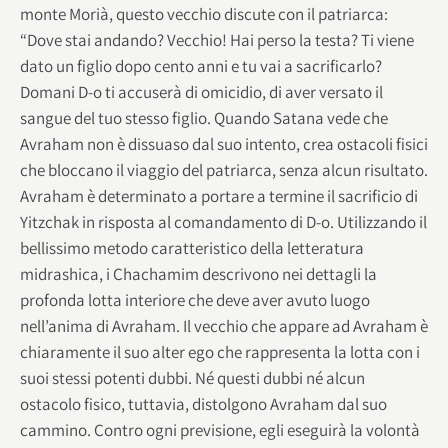
monte Morià, questo vecchio discute con il patriarca:
“Dove stai andando? Vecchio! Hai perso la testa? Ti viene
dato un figlio dopo cento anni e tu vai a sacrificarlo?
Domani D-o ti accuserà di omicidio, di aver versato il
sangue del tuo stesso figlio. Quando Satana vede che
Avraham non è dissuaso dal suo intento, crea ostacoli fisici
che bloccano il viaggio del patriarca, senza alcun risultato.
Avraham è determinato a portare a termine il sacrificio di
Yitzchak in risposta al comandamento di D-o. Utilizzando il
bellissimo metodo caratteristico della letteratura
midrashica, i Chachamim descrivono nei dettagli la
profonda lotta interiore che deve aver avuto luogo
nell’anima di Avraham. Il vecchio che appare ad Avraham è
chiaramente il suo alter ego che rappresenta la lotta con i
suoi stessi potenti dubbi. Né questi dubbi né alcun
ostacolo fisico, tuttavia, distolgono Avraham dal suo
cammino. Contro ogni previsione, egli eseguirà la volontà