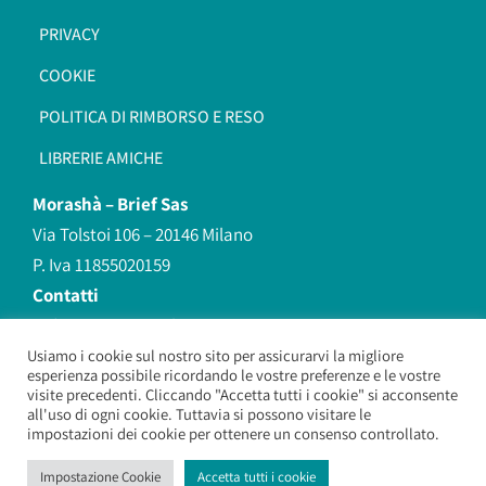
PRIVACY
COOKIE
POLITICA DI RIMBORSO E RESO
LIBRERIE AMICHE
Morashà –
Brief Sas
Via Tolstoi 106 – 20146 Milano
P. Iva 11855020159
Contatti
redazione@morasha.it
339 8596707
Usiamo i cookie sul nostro sito per assicurarvi la migliore
esperienza possibile ricordando le vostre preferenze e le vostre
(anche Whatsapp)
visite precedenti. Cliccando "Accetta tutti i cookie" si acconsente
all'uso di ogni cookie. Tuttavia si possono visitare le
impostazioni dei cookie per ottenere un consenso controllato.
Morashà – Brief Sas
– Copyright 2026. All Rights Reserved.
Impostazione Cookie
Accetta tutti i cookie