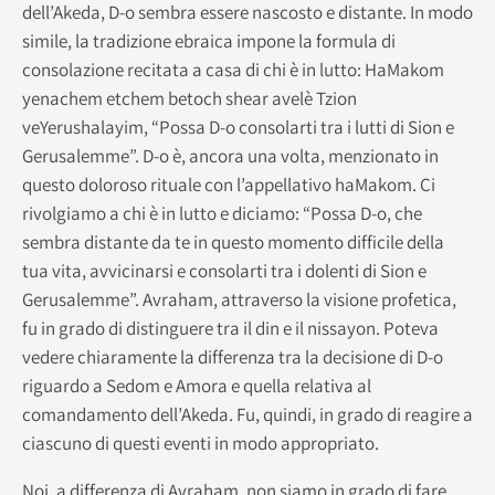
dell’Akeda, D-o sembra essere nascosto e distante. In modo
simile, la tradizione ebraica impone la formula di
consolazione recitata a casa di chi è in lutto: HaMakom
yenachem etchem betoch shear avelè Tzion
veYerushalayim, “Possa D-o consolarti tra i lutti di Sion e
Gerusalemme”. D-o è, ancora una volta, menzionato in
questo doloroso rituale con l’appellativo haMakom. Ci
rivolgiamo a chi è in lutto e diciamo: “Possa D-o, che
sembra distante da te in questo momento difficile della
tua vita, avvicinarsi e consolarti tra i dolenti di Sion e
Gerusalemme”. Avraham, attraverso la visione profetica,
fu in grado di distinguere tra il din e il nissayon. Poteva
vedere chiaramente la differenza tra la decisione di D-o
riguardo a Sedom e Amora e quella relativa al
comandamento dell’Akeda. Fu, quindi, in grado di reagire a
ciascuno di questi eventi in modo appropriato.
Noi, a differenza di Avraham, non siamo in grado di fare