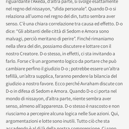
riguardante l’Akeda, d’altra parte, si svolge esattamente
nel regno del nissayon, “sfida personale”. Quando D-o si
relaziona all’uomo nel regno del din, tutto sembra aver
senso. C’è una chiara correlazione tra causa ed effetto. D-o
dice: “Gli abitanti delle città di Sedom e Amora sono
malvagi, perciò meritano di perire”. Finché rimaniamo
nella sfera del din, possiamo discutere e lottare con il
nostro Creatore. D-o stesso, in effetti, ci sta invitando a
farlo. Forse c’è un argomento logico da portare che può
cambiare perfino il giudizio D-o ; potrebbe essere un’altra
tefillà, un’altra supplica, faranno pendere la bilancia del
giudizio a nostro favore. Ecco perché Avraham discute con
D-o in difesa di Sedom e Amora. Quando D-o ci porta nel
mondo di nissayon, d’altra parte, niente sembra aver
senso, almeno all’apparenza. D-o stesso è nascosto e non
riusciamo a percepire alcuna logica nelle Sue azioni. Qui,
argomentazioni e lotte sono inutili. Tutto ciò che sta
accadendo è al di là della nostra comprensione. Ci sono