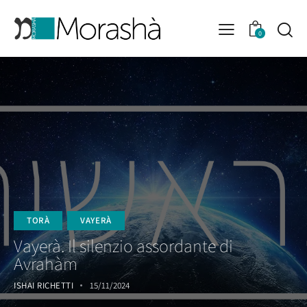
0
TORÀ
VAYERÀ
Vayerà. Il silenzio assordante di
Avrahàm
ISHAI RICHETTI
15/11/2024