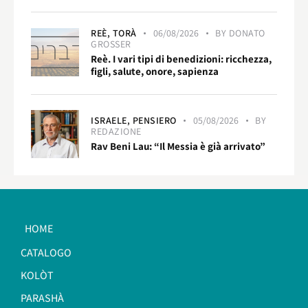
REÈ,
TORÀ
06/08/2026
BY
DONATO
GROSSER
Reè. I vari tipi di benedizioni: ricchezza,
figli, salute, onore, sapienza
ISRAELE,
PENSIERO
05/08/2026
BY
REDAZIONE
Rav Beni Lau: “Il Messia è già arrivato”
HOME
CATALOGO
KOLÒT
PARASHÀ