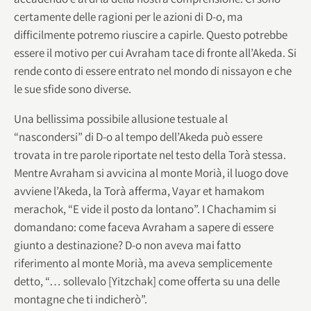
certamente delle ragioni per le azioni di D-o, ma
difficilmente potremo riuscire a capirle. Questo potrebbe
essere il motivo per cui Avraham tace di fronte all’Akeda. Si
rende conto di essere entrato nel mondo di nissayon e che
le sue sfide sono diverse.
Una bellissima possibile allusione testuale al
“nascondersi” di D-o al tempo dell’Akeda può essere
trovata in tre parole riportate nel testo della Torà stessa.
Mentre Avraham si avvicina al monte Morià, il luogo dove
avviene l’Akeda, la Torà afferma, Vayar et hamakom
merachok, “E vide il posto da lontano”. I Chachamim si
domandano: come faceva Avraham a sapere di essere
giunto a destinazione? D-o non aveva mai fatto
riferimento al monte Morià, ma aveva semplicemente
detto, “… sollevalo [Yitzchak] come offerta su una delle
montagne che ti indicherò”.