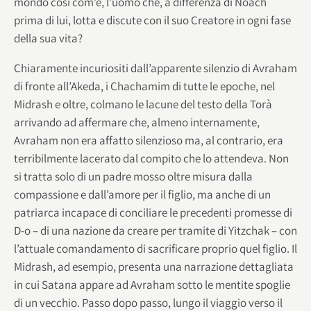
mondo così com’è, l’uomo che, a differenza di Noach
prima di lui, lotta e discute con il suo Creatore in ogni fase
della sua vita?
Chiaramente incuriositi dall’apparente silenzio di Avraham
di fronte all’Akeda, i Chachamim di tutte le epoche, nel
Midrash e oltre, colmano le lacune del testo della Torà
arrivando ad affermare che, almeno internamente,
Avraham non era affatto silenzioso ma, al contrario, era
terribilmente lacerato dal compito che lo attendeva. Non
si tratta solo di un padre mosso oltre misura dalla
compassione e dall’amore per il figlio, ma anche di un
patriarca incapace di conciliare le precedenti promesse di
D-o – di una nazione da creare per tramite di Yitzchak – con
l’attuale comandamento di sacrificare proprio quel figlio. Il
Midrash, ad esempio, presenta una narrazione dettagliata
in cui Satana appare ad Avraham sotto le mentite spoglie
di un vecchio. Passo dopo passo, lungo il viaggio verso il