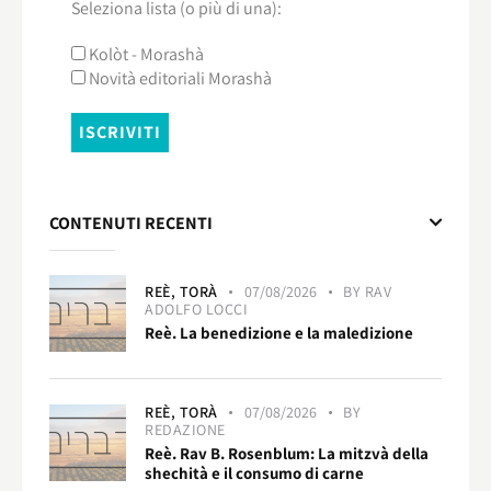
Seleziona lista (o più di una):
Kolòt - Morashà
Novità editoriali Morashà
CONTENUTI RECENTI
REÈ,
TORÀ
07/08/2026
BY
RAV
ADOLFO LOCCI
Reè. La benedizione e la maledizione
REÈ,
TORÀ
07/08/2026
BY
REDAZIONE
Reè. Rav B. Rosenblum: La mitzvà della
shechità e il consumo di carne