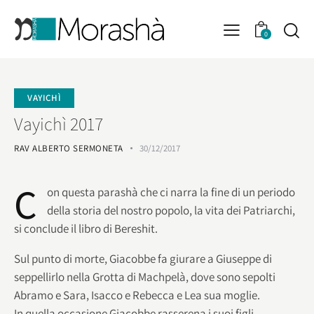
0
VAYICHÌ
Vayichì 2017
RAV ALBERTO SERMONETA
30/12/2017
C
on questa parashà che ci narra la fine di un periodo
della storia del nostro popolo, la vita dei Patriarchi,
si conclude il libro di Bereshit.
Sul punto di morte, Giacobbe fa giurare a Giuseppe di
seppellirlo nella Grotta di Machpelà, dove sono sepolti
Abramo e Sara, Isacco e Rebecca e Lea sua moglie.
In quella occasione Giacobbe rasserena i suoi figli