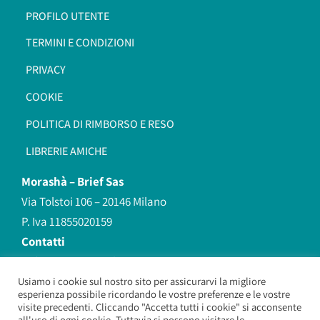
PROFILO UTENTE
TERMINI E CONDIZIONI
PRIVACY
COOKIE
POLITICA DI RIMBORSO E RESO
LIBRERIE AMICHE
Morashà –
Brief Sas
Via Tolstoi 106 – 20146 Milano
P. Iva 11855020159
Contatti
redazione@morasha.it
339 8596707
Usiamo i cookie sul nostro sito per assicurarvi la migliore
esperienza possibile ricordando le vostre preferenze e le vostre
(anche Whatsapp)
visite precedenti. Cliccando "Accetta tutti i cookie" si acconsente
all'uso di ogni cookie. Tuttavia si possono visitare le