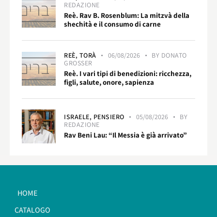
REDAZIONE
Reè. Rav B. Rosenblum: La mitzvà della
shechità e il consumo di carne
REÈ,
TORÀ
06/08/2026
BY
DONATO
GROSSER
Reè. I vari tipi di benedizioni: ricchezza,
figli, salute, onore, sapienza
ISRAELE,
PENSIERO
05/08/2026
BY
REDAZIONE
Rav Beni Lau: “Il Messia è già arrivato”
HOME
CATALOGO