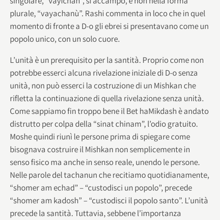
singolare, “vayichan”, si accampò, e non nella forma
plurale, “vayachanù”. Rashi commenta in loco che in quel
momento di fronte a D-o gli ebrei si presentavano come un
popolo unico, con un solo cuore.
L’unità è un prerequisito per la santità. Proprio come non
potrebbe esserci alcuna rivelazione iniziale di D-o senza
unità, non può esserci la costruzione di un Mishkan che
rifletta la continuazione di quella rivelazione senza unità.
Come sappiamo fin troppo bene il Bet haMikdash è andato
distrutto per colpa della “sinat chinam”, l’odio gratuito.
Moshe quindi riunì le persone prima di spiegare come
bisognava costruire il Mishkan non semplicemente in
senso fisico ma anche in senso reale, unendo le persone.
Nelle parole del tachanun che recitiamo quotidianamente,
“shomer am echad” – “custodisci un popolo”, precede
“shomer am kadosh” – “custodisci il popolo santo”. L’unità
precede la santità. Tuttavia, sebbene l’importanza