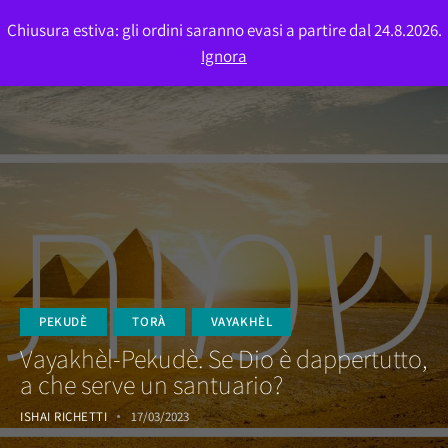
Chiusura estiva: gli ordini saranno evasi a partire dal 24.8.2026.
0
Ignora
PEKUDÈ
TORÀ
VAYAKHÈL
Vayakhèl-Pekudè. Se Dio è dappertutto,
a che serve un santuario?
ISHAI RICHETTI
17/03/2023