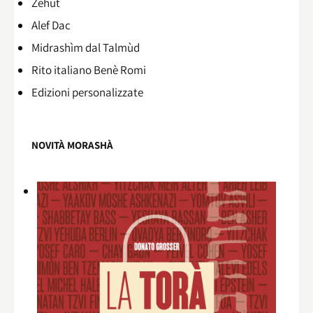
Zehùt
Alef Dac
Midrashìm dal Talmùd
Rito italiano Benè Romi​
Edizioni personalizzate
NOVITÀ MORASHÀ