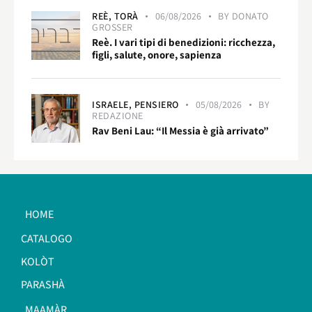
REÈ,
TORÀ
06/08/2026
BY
DONATO
GROSSER
Reè. I vari tipi di benedizioni: ricchezza,
figli, salute, onore, sapienza
ISRAELE,
PENSIERO
05/08/2026
BY
REDAZIONE
Rav Beni Lau: “Il Messia è già arrivato”
HOME
CATALOGO
KOLÒT
PARASHÀ
MAAMÀR