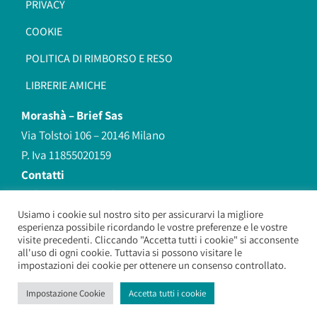
PRIVACY
COOKIE
POLITICA DI RIMBORSO E RESO
LIBRERIE AMICHE
Morashà –
Brief Sas
Via Tolstoi 106 – 20146 Milano
P. Iva 11855020159
Contatti
redazione@morasha.it
339 8596707
Usiamo i cookie sul nostro sito per assicurarvi la migliore
esperienza possibile ricordando le vostre preferenze e le vostre
(anche Whatsapp)
visite precedenti. Cliccando "Accetta tutti i cookie" si acconsente
all'uso di ogni cookie. Tuttavia si possono visitare le
impostazioni dei cookie per ottenere un consenso controllato.
Morashà – Brief Sas
– Copyright 2026. All Rights Reserved.
Impostazione Cookie
Accetta tutti i cookie