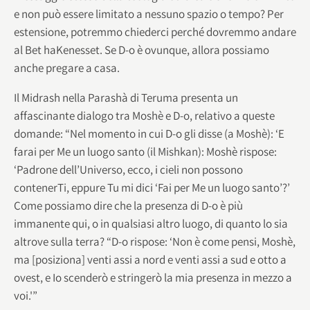
e non può essere limitato a nessuno spazio o tempo? Per
estensione, potremmo chiederci perché dovremmo andare
al Bet haKenesset. Se D-o è ovunque, allora possiamo
anche pregare a casa.
Il Midrash nella Parashà di Teruma presenta un
affascinante dialogo tra Moshè e D-o, relativo a queste
domande: “Nel momento in cui D-o gli disse (a Moshè): ‘E
farai per Me un luogo santo (il Mishkan): Moshè rispose:
‘Padrone dell’Universo, ecco, i cieli non possono
contenerTi, eppure Tu mi dici ‘Fai per Me un luogo santo’?’
Come possiamo dire che la presenza di D-o è più
immanente qui, o in qualsiasi altro luogo, di quanto lo sia
altrove sulla terra? “D-o rispose: ‘Non è come pensi, Moshè,
ma [posiziona] venti assi a nord e venti assi a sud e otto a
ovest, e Io scenderò e stringerò la mia presenza in mezzo a
voi.'”