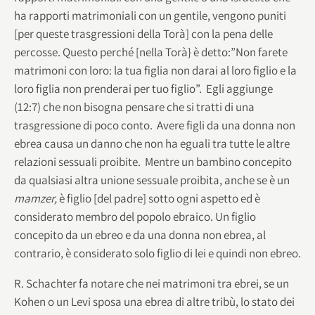
ha rapporti matrimoniali con un gentile, vengono puniti
[per queste trasgressioni della Torà] con la pena delle
percosse. Questo perché [nella Torà} è detto:”Non farete
matrimoni con loro: la tua figlia non darai al loro figlio e la
loro figlia non prenderai per tuo figlio”. Egli aggiunge
(12:7) che non bisogna pensare che si tratti di una
trasgressione di poco conto. Avere figli da una donna non
ebrea causa un danno che non ha eguali tra tutte le altre
relazioni sessuali proibite. Mentre un bambino concepito
da qualsiasi altra unione sessuale proibita, anche se è un
mamzer,
è figlio [del padre] sotto ogni aspetto ed è
considerato membro del popolo ebraico. Un figlio
concepito da un ebreo e da una donna non ebrea, al
contrario, è considerato solo figlio di lei e quindi non ebreo.
R. Schachter fa notare che nei matrimoni tra ebrei, se un
Kohen o un Levi sposa una ebrea di altre tribù, lo stato dei