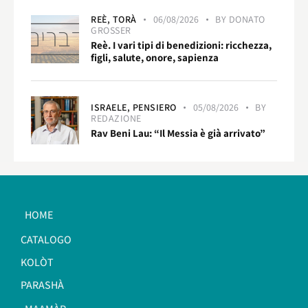
REÈ,
TORÀ
06/08/2026
BY
DONATO
GROSSER
Reè. I vari tipi di benedizioni: ricchezza,
figli, salute, onore, sapienza
ISRAELE,
PENSIERO
05/08/2026
BY
REDAZIONE
Rav Beni Lau: “Il Messia è già arrivato”
HOME
CATALOGO
KOLÒT
PARASHÀ