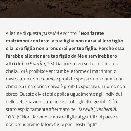
Alle fine di questa
parashà
è scritto: “
Non farete
matrimoni con loro: la tua figlia non darai al loro figlio
e la loro figlia non prenderai per tuo figlio. Perché essa
farebbe allontanare tuo figlio da Me e servirebbero
altri dei
” (
Devarìm
, 7:3). Da questo versetto impariamo
che la Torà proibisce entrambe le forme di matrimonio
misto: a un uomo ebreo è proibito sposare una donna non
ebrea e a una donna ebrea è proibito sposare un uomo non
ebreo. Questo divieto si applica ugualmente agli individui
delle sette nazioni cananee e a tutti gli altri gentili. Ciò è
stato esplicitamente affermato nel
Tanàkh
[
Nechemià
,
10:31]: “Non daremo le nostre figlie ai gentili del paese e
non prenderemo le loro figlie per i nostri figli”.