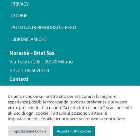
PRIVACY
COOKIE
POLITICA DI RIMBORSO E RESO
LIBRERIE AMICHE
Morashà –
Brief Sas
Via Tolstoi 106 – 20146 Milano
P. Iva 11855020159
Contatti
redazione@morasha.it
339 8596707
Usiamo i cookie sul nostro sito per assicurarvi la migliore
esperienza possibile ricordando le vostre preferenze e le vostre
(anche Whatsapp)
visite precedenti. Cliccando "Accetta tutti i cookie" si acconsente
all'uso di ogni cookie. Tuttavia si possono visitare le
impostazioni dei cookie per ottenere un consenso controllato.
Morashà – Brief Sas
– Copyright 2026. All Rights Reserved.
Impostazione Cookie
Accetta tutti i cookie