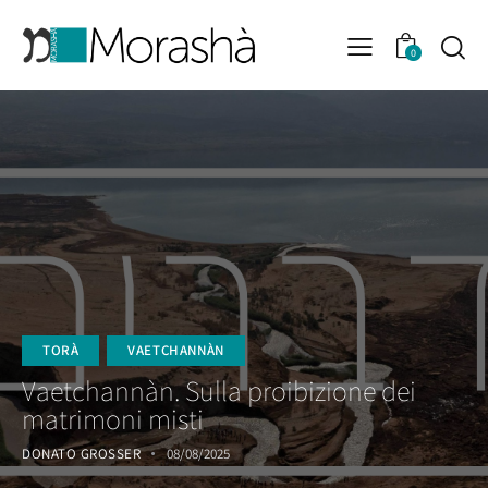
0
TORÀ
VAETCHANNÀN
Vaetchannàn. Sulla proibizione dei
matrimoni misti
DONATO GROSSER
08/08/2025