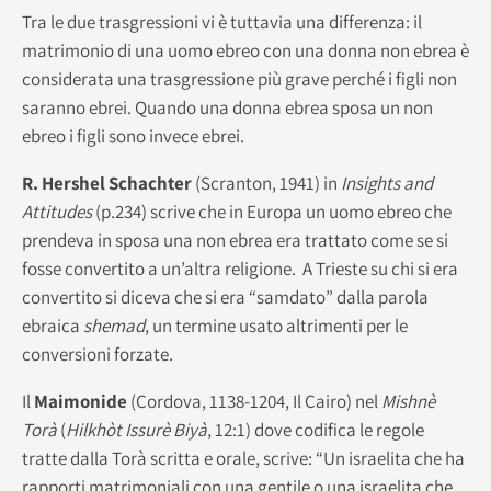
Tra le due trasgressioni vi è tuttavia una differenza: il
matrimonio di una uomo ebreo con una donna non ebrea è
considerata una trasgressione più grave perché i figli non
saranno ebrei. Quando una donna ebrea sposa un non
ebreo i figli sono invece ebrei.
R. Hershel Schachter
(Scranton, 1941) in
Insights and
Attitudes
(p.234) scrive che in Europa un uomo ebreo che
prendeva in sposa una non ebrea era trattato come se si
fosse convertito a un’altra religione. A Trieste su chi si era
convertito si diceva che si era “samdato” dalla parola
ebraica
shemad
, un termine usato altrimenti per le
conversioni forzate.
Il
Maimonide
(Cordova, 1138-1204, Il Cairo) nel
Mishnè
Torà
(
Hilkhòt Issurè Biyà
, 12:1) dove codifica le regole
tratte dalla Torà scritta e orale, scrive: “Un israelita che ha
rapporti matrimoniali con una gentile o una israelita che