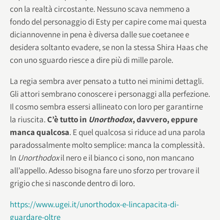
con la realtà circostante. Nessuno scava nemmeno a
fondo del personaggio di Esty per capire come mai questa
diciannovenne in pena è diversa dalle sue coetanee e
desidera soltanto evadere, se non la stessa Shira Haas che
con uno sguardo riesce a dire più di mille parole.
La regia sembra aver pensato a tutto nei minimi dettagli.
Gli attori sembrano conoscere i personaggi alla perfezione.
Il cosmo sembra essersi allineato con loro per garantirne
la riuscita.
C’è tutto in
Unorthodox
, davvero, eppure
manca qualcosa
. E quel qualcosa si riduce ad una parola
paradossalmente molto semplice: manca la complessità.
In
Unorthodox
il nero e il bianco ci sono, non mancano
all’appello. Adesso bisogna fare uno sforzo per trovare il
grigio che si nasconde dentro di loro.
https://www.ugei.it/unorthodox-e-lincapacita-di-
guardare-oltre