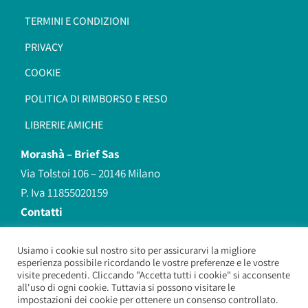
TERMINI E CONDIZIONI
PRIVACY
COOKIE
POLITICA DI RIMBORSO E RESO
LIBRERIE AMICHE
Morashà –
Brief Sas
Via Tolstoi 106 – 20146 Milano
P. Iva 11855020159
Contatti
redazione@morasha.it
339 8596707
Usiamo i cookie sul nostro sito per assicurarvi la migliore
esperienza possibile ricordando le vostre preferenze e le vostre
(anche Whatsapp)
visite precedenti. Cliccando "Accetta tutti i cookie" si acconsente
all'uso di ogni cookie. Tuttavia si possono visitare le
impostazioni dei cookie per ottenere un consenso controllato.