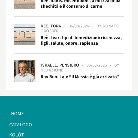
Reè. Rav B. Rosenblum: La mitzvà della
shechità e il consumo di carne
REÈ,
TORÀ
06/08/2026
BY
DONATO
GROSSER
Reè. I vari tipi di benedizioni: ricchezza,
figli, salute, onore, sapienza
ISRAELE,
PENSIERO
05/08/2026
BY
REDAZIONE
Rav Beni Lau: “Il Messia è già arrivato”
HOME
CATALOGO
KOLÒT