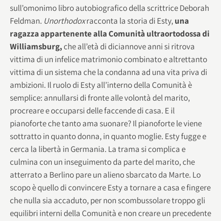
sull’omonimo libro autobiografico della scrittrice Deborah
Feldman.
Unorthodox
racconta la storia di Esty,
una
ragazza appartenente alla Comunità ultraortodossa di
Williamsburg,
che all’età di diciannove anni si ritrova
vittima di un infelice matrimonio combinato e altrettanto
vittima di un sistema che la condanna ad una vita priva di
ambizioni. Il ruolo di Esty all’interno della Comunità è
semplice: annullarsi di fronte alle volontà del marito,
procreare e occuparsi delle faccende di casa. E il
pianoforte che tanto ama suonare? Il pianoforte le viene
sottratto in quanto donna, in quanto moglie. Esty fugge e
cerca la libertà in Germania. La trama si complica e
culmina con un inseguimento da parte del marito, che
atterrato a Berlino pare un alieno sbarcato da Marte. Lo
scopo è quello di convincere Esty a tornare a casa e fingere
che nulla sia accaduto, per non scombussolare troppo gli
equilibri interni della Comunità e non creare un precedente