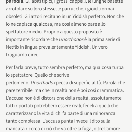
parodia
. Gli abiti tipici, i grossi cappelli, le lunghe basette
arrotolare su loro stesse, le parrucche, i gioielli ormai
obsoleti. Gli attori recitano in un Yiddish perfetto. Non che
io ne capisca qualcosa, ma così almeno pare allo
spettatore medio. Proprio a questo proposito è
importante ricordare che
Unorthodox
è la prima serie di
Netflix in lingua prevalentemente Yiddish. Un vero
traguardo direi.
Per farla breve, tutto sembra perfetto, ma qualcosa turba
lo spettatore. Quello che scrive
perlomeno.
Unorthodox
pecca di superficialità. Parola che
pare terribile, ma che in realtà non è poi così drammatica.
L’accusa non è di distorsione della realtà, assolutamente. I
fatti riportati potrebbero essere reali, fedeli a quelli che
caratterizzano la vita di chi fa parte di una minoranza
tanto complessa. L’accusa punta invece il dito sulla
mancata ricerca di ciò che va oltre la fuga, oltre l’amore