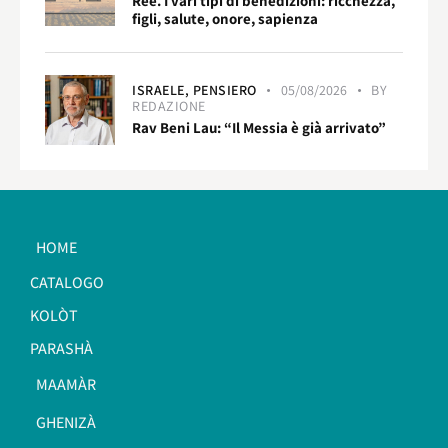
Reè. I vari tipi di benedizioni: ricchezza,
figli, salute, onore, sapienza
ISRAELE,
PENSIERO
05/08/2026
BY
REDAZIONE
Rav Beni Lau: “Il Messia è già arrivato”
HOME
CATALOGO
KOLÒT
PARASHÀ
MAAMÀR
GHENIZÀ