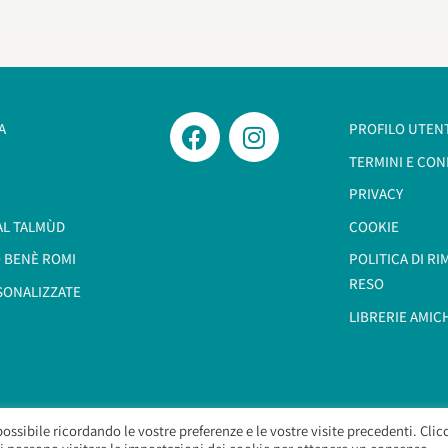
A
PROFILO UTEN
TERMINI E CON
PRIVACY
AL TALMÙD
COOKIE
 BENÈ ROMI​
POLITICA DI R
RESO
SONALIZZATE
LIBRERIE AMIC
possibile ricordando le vostre preferenze e le vostre visite precedenti. Cli
Morashà – Brief Sas
– Copyright 2026. All Rights Reserved.