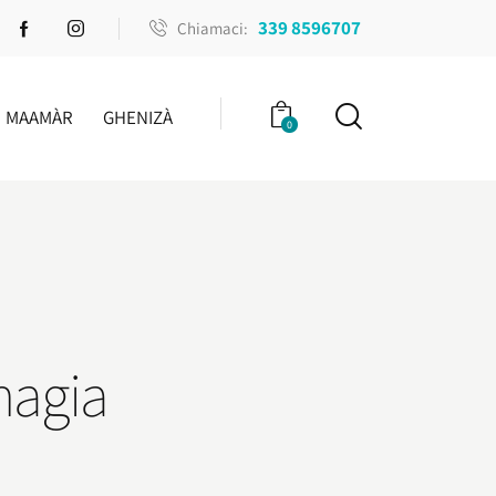
339 8596707
Chiamaci:
MAAMÀR
GHENIZÀ
0
magia