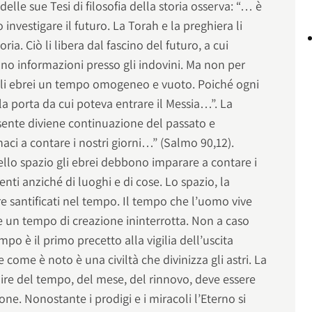
elle sue Tesi di filosofia della storia osserva: “… è
 investigare il futuro. La Torah e la preghiera li
ia. Ciò li libera dal fascino del futuro, a cui
no informazioni presso gli indovini. Ma non per
 gli ebrei un tempo omogeneo e vuoto. Poiché ogni
la porta da cui poteva entrare il Messia…”. La
sente diviene continuazione del passato e
naci a contare i nostri giorni…” (Salmo 90,12).
llo spazio gli ebrei debbono imparare a contare i
eventi anziché di luoghi e di cose. Lo spazio, la
re santificati nel tempo. Il tempo che l’uomo vive
e un tempo di creazione ininterrotta. Non a caso
po è il primo precetto alla vigilia dell’uscita
he come è noto è una civiltà che divinizza gli astri. La
ire del tempo, del mese, del rinnovo, deve essere
ne. Nonostante i prodigi e i miracoli l’Eterno si