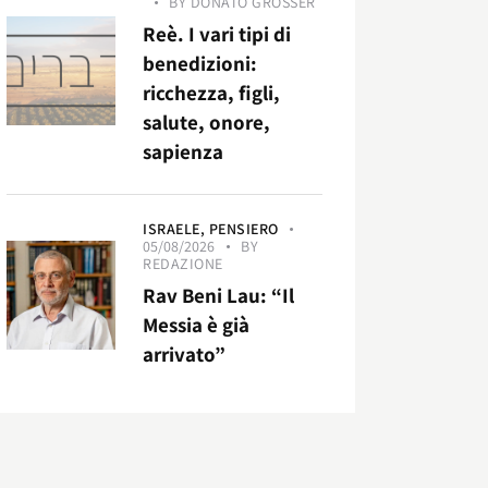
BY
DONATO GROSSER
Reè. I vari tipi di
benedizioni:
ricchezza, figli,
salute, onore,
sapienza
ISRAELE,
PENSIERO
05/08/2026
BY
REDAZIONE
Rav Beni Lau: “Il
Messia è già
arrivato”