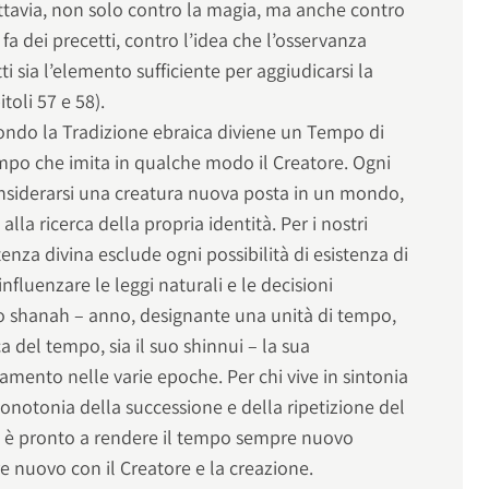
tuttavia, non solo contro la magia, ma anche contro
fa dei precetti, contro l’idea che l’osservanza
i sia l’elemento sufficiente per aggiudicarsi la
toli 57 e 58).
ondo la Tradizione ebraica diviene un Tempo di
empo che imita in qualche modo il Creatore. Ogni
siderarsi una creatura nuova posta in un mondo,
lla ricerca della propria identità. Per i nostri
enza divina esclude ogni possibilità di esistenza di
nfluenzare le leggi naturali e le decisioni
ico shanah – anno, designante una unità di tempo,
ica del tempo, sia il suo shinnui – la sua
iamento nelle varie epoche. Per chi vive in sintonia
notonia della successione e della ripetizione del
li è pronto a rendere il tempo sempre nuovo
e nuovo con il Creatore e la creazione.