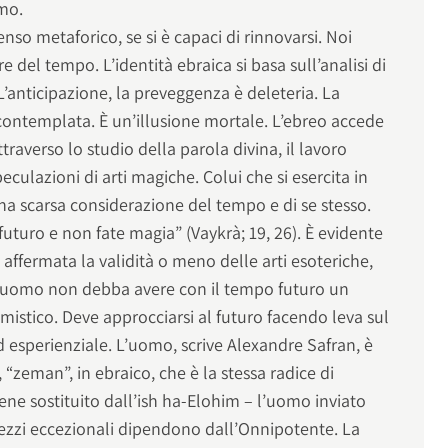
omo.
enso metaforico, se si è capaci di rinnovarsi. Noi
re del tempo. L’identità ebraica si basa sull’analisi di
L’anticipazione, la preveggenza è deleteria. La
contemplata. È un’illusione mortale. L’ebreo accede
raverso lo studio della parola divina, il lavoro
culazioni di arti magiche. Colui che si esercita in
na scarsa considerazione del tempo e di se stesso.
futuro e non fate magia” (Vaykrà; 19, 26). È evidente
 affermata la validità o meno delle arti esoteriche,
’uomo non debba avere con il tempo futuro un
istico. Deve approcciarsi al futuro facendo leva sul
d esperienziale. L’uomo, scrive Alexandre Safran, è
 “zeman”, in ebraico, che è la stessa radice di
iene sostituito dall’ish ha-Elohim – l’uomo inviato
i mezzi eccezionali dipendono dall’Onnipotente. La