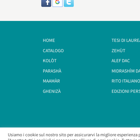
HOME
TESI DI LAURE
CATALOGO
ZEHÙT
KOLÒT
ALEF DAC
PARASHÀ
MIDRASHÌM D
MAAMÀR
RITO ITALIANO
GHENIZÀ
EDIZIONI PER
Usiamo i cookie sul nostro sito per assicurarvi la migliore esperienza 