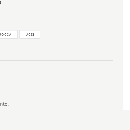
3
 ROCCA
UCEI
nto.