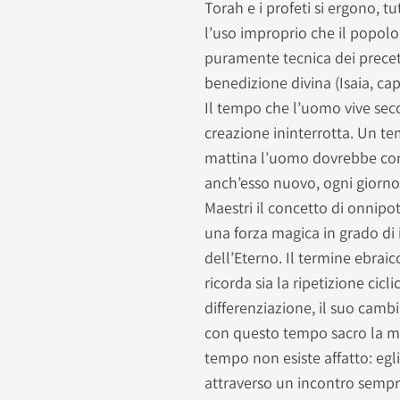
Torah e i profeti si ergono, 
l’uso improprio che il popolo 
puramente tecnica dei precett
benedizione divina (Isaia, capi
Il tempo che l’uomo vive sec
creazione ininterrotta. Un t
mattina l’uomo dovrebbe con
anch’esso nuovo, ogni giorno a
Maestri il concetto di onnipot
una forza magica in grado di i
dell’Eterno. Il termine ebra
ricorda sia la ripetizione cicl
differenziazione, il suo camb
con questo tempo sacro la mo
tempo non esiste affatto: eg
attraverso un incontro sempr