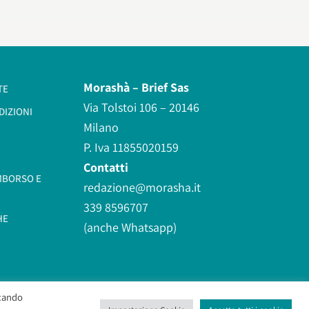
Morashà –
Brief Sas
TE
Via Tolstoi 106 – 20146
DIZIONI
Milano
P. Iva 11855020159
Contatti
IMBORSO E
redazione@morasha.it
339 8596707
HE
(anche Whatsapp)
ccando