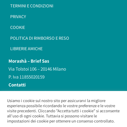
TERMINI E CONDIZIONI
PRIVACY
COOKIE
POLITICA DI RIMBORSO E RESO
LIBRERIE AMICHE
Morashà –
Brief Sas
Via Tolstoi 106 – 20146 Milano
P. Iva 11855020159
Contatti
redazione@morasha.it
339 8596707
Usiamo i cookie sul nostro sito per assicurarvi la migliore
esperienza possibile ricordando le vostre preferenze e le vostre
(anche Whatsapp)
visite precedenti. Cliccando "Accetta tutti i cookie" si acconsente
all'uso di ogni cookie. Tuttavia si possono visitare le
impostazioni dei cookie per ottenere un consenso controllato.