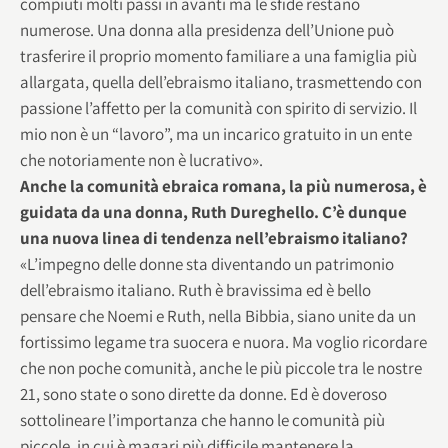
compiuti molti passi in avanti ma le sfide restano
numerose. Una donna alla presidenza dell’Unione può
trasferire il proprio momento familiare a una famiglia più
allargata, quella dell’ebraismo italiano, trasmettendo con
passione l’affetto per la comunità con spirito di servizio. Il
mio non è un “lavoro”, ma un incarico gratuito in un ente
che notoriamente non è lucrativo».
Anche la comunità ebraica romana, la più numerosa, è
guidata da una donna, Ruth Dureghello. C’è dunque
una nuova linea di tendenza nell’ebraismo italiano?
«L’impegno delle donne sta diventando un patrimonio
dell’ebraismo italiano. Ruth è bravissima ed è bello
pensare che Noemi e Ruth, nella Bibbia, siano unite da un
fortissimo legame tra suocera e nuora. Ma voglio ricordare
che non poche comunità, anche le più piccole tra le nostre
21, sono state o sono dirette da donne. Ed è doveroso
sottolineare l’importanza che hanno le comunità più
piccole, in cui è magari più difficile mantenere la