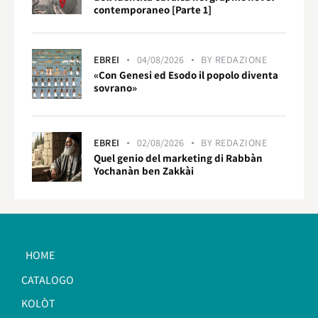
contemporaneo [Parte 1]
EBREI
04/08/2026
BY
REDAZIONE
«Con Genesi ed Esodo il popolo diventa
sovrano»
EBREI
02/08/2026
BY
REDAZIONE
Quel genio del marketing di Rabbàn
Yochanàn ben Zakkài
HOME
CATALOGO
KOLÒT