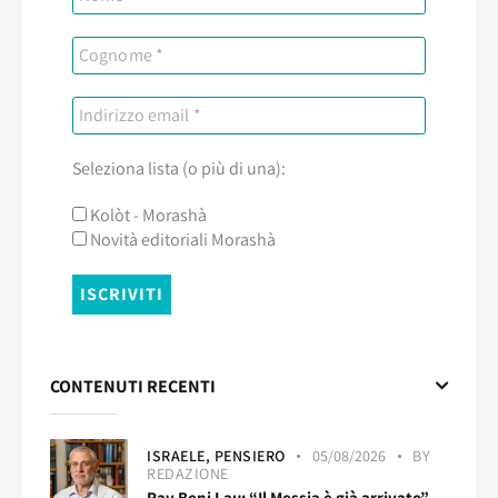
Seleziona lista (o più di una):
Kolòt - Morashà
Novità editoriali Morashà
CONTENUTI RECENTI
ISRAELE,
PENSIERO
05/08/2026
BY
REDAZIONE
Rav Beni Lau: “Il Messia è già arrivato”