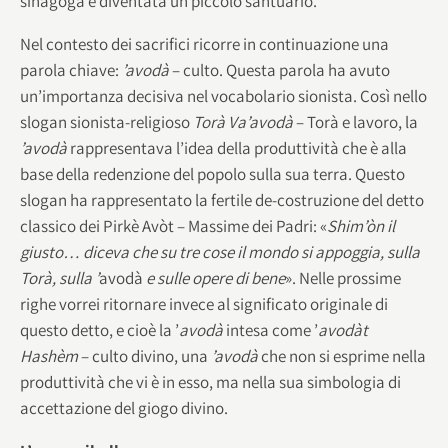
sinagoga è diventata un piccolo santuario.
Nel contesto dei sacrifici ricorre in continuazione una
parola chiave:
’avodà
– culto. Questa parola ha avuto
un’importanza decisiva nel vocabolario sionista. Così nello
slogan sionista-religioso
Torà Va’avodà
– Torà e lavoro, la
’avodà
rappresentava l’idea della produttività che è alla
base della redenzione del popolo sulla sua terra. Questo
slogan ha rappresentato la fertile de-costruzione del detto
classico dei Pirkè Avòt – Massime dei Padri: «
Shim’òn il
giusto… diceva che su tre cose il mondo si appoggia, sulla
Torà, sulla ’
avodà
e sulle opere di bene
». Nelle prossime
righe vorrei ritornare invece al significato originale di
questo detto, e cioè la ’
avodà
intesa come ’
avodàt
Hashèm
– culto divino, una
’avodà
che non si esprime nella
produttività che vi è in esso, ma nella sua simbologia di
accettazione del giogo divino.