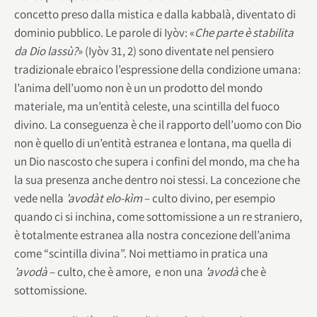
concetto preso dalla mistica e dalla kabbalà, diventato di
dominio pubblico. Le parole di Iyòv: «
Che parte è stabilita
da Dio lassù?
» (Iyòv 31, 2) sono diventate nel pensiero
tradizionale ebraico l’espressione della condizione umana:
l’anima dell’uomo non è un un prodotto del mondo
materiale, ma un’entità celeste, una scintilla del fuoco
divino. La conseguenza è che il rapporto dell’uomo con Dio
non è quello di un’entità estranea e lontana, ma quella di
un Dio nascosto che supera i confini del mondo, ma che ha
la sua presenza anche dentro noi stessi. La concezione che
vede nella
’avodàt elo-kìm
– culto divino, per esempio
quando ci si inchina, come sottomissione a un re straniero,
è totalmente estranea alla nostra concezione dell’anima
come “scintilla divina”. Noi mettiamo in pratica una
’avodà
– culto, che è amore, e non una
’avodà
che è
sottomissione.