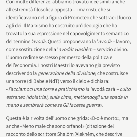
Con molte differenze, abbiamo trovato idee simili anche
all’estremità filosofica opposta – i marxisti, che si
identificavano nella figura di Prometeo che sottrae il fuoco
agli dei. Il Marxismo ha costruito un’ideologia che ha
trovato la sua espressione nel capovolgimento semantico
del termine
’avodà
. Questi proponevano la ’
avodà
– lavoro,
come sostituzione della ’
avodàt Hashèm
– servizio divino.
L’uomo redime se stesso per mezzo della politica e
dell’economia. I nostri Maestri lo avevano già previsto
descrivendo la
generazione della divisione
, che costruisce
una torre (di Babele NdT) verso il cielo e dichiara:
«
Facciamoci una torre e pratichiamo la ’
avodà zarà
– culto
estraneo (idolatria), sulla cima, mettendogli una spada in
mano e sembrerà come se Gli facesse guerra
».
Questa è la rivolta dell’uomo che grida: «D-o è morto», ma
anche «Meno male che sono orfano!» (citazione del
racconto dello scrittore Shalòm ’Alekhèm, che descrive