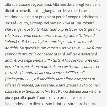
alla sua visione vegetariana. Alla fine della preghiera delle
diciotto benedizioni aggiungiamo dei versetti che
esprimono la nostra preghiera perché venga ripristinata la
’avodà
– culto, ai tempi del messia: «
Sia la Tua volontà…
che venga ricostruito il santuario, presto, ai nostri giorni…
e là ti serviremo con timore… e sarà gradita l’offerta di
Yehudà e di Yerushalàyim come in passato e ai tempi
antichi
». Su quest’ultimo versetto scrive rav Kuk: «
In futuro
l’abbondanza della conoscenza sarà diffusa e penetrerà
addirittura negli animali: “In tutto il Mio sacro monte non
verrà fatto più alcun male o alcuna distruzione, poiché la
terra si è riempita della conoscenza dell’Eterno”
(Yeshayàhu 11, 9) e il sacrificio sarà allora composto di
offerta farinacea, dai vegetali, e sarà gradita a Dio come in
passato e ai tempi antichi
». Rav Kuk ci delinea una visione
più equa alla quale l’uomo dovrà prendere parte
lasciandosi però dietro il suo istinto di sbranare la carne.