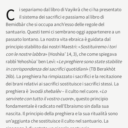
C
i separiamo dal libro di Vayikrà che ci ha presentato
il sistema dei sacrifici e passiamo al libro di
Bemidbàr che si occupa anch’esso delle regole del
santuario. Questi temi ci sembrano oggi appartenere a un
passato lontano. La nostra vita ebraica è guidata dal
principio stabilito dai nostri Maestri: «
Sostituiremo i tori
con le nostre labbra
» (Hoshèa’ 14, 3), che come spiegava
rabbì Yehoshùa’ ben Levì: «
Le preghiere sono state stabilite
in corrispondenza dei sacrifici quotidiani
» (TB Berakhòt
26b). La preghiera ha rimpiazzato i sacrifici e la recitazione
dei brani relativi ai sacrifici sostituisce i sacrifici stessi. La
preghiera è
’avodà shebalèv
– il culto nel cuore. «
Lo
servirete con tutto il vostro cuore
», questo principio
fondamentale è radicato nell’Ebraismo sin dalla sua
nascita. Il principio della preghiera e la sua ritualità sono
un’aggiunta che sostituisce il culto nel santuario. La