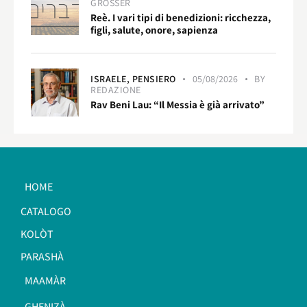
GROSSER
Reè. I vari tipi di benedizioni: ricchezza,
figli, salute, onore, sapienza
ISRAELE,
PENSIERO
05/08/2026
BY
REDAZIONE
Rav Beni Lau: “Il Messia è già arrivato”
HOME
CATALOGO
KOLÒT
PARASHÀ
MAAMÀR
GHENIZÀ