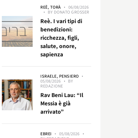
REÈ,
TORÀ
06/08/2026
BY
DONATO GROSSER
Reè. I vari tipi di
benedizioni:
ricchezza, figli,
salute, onore,
sapienza
ISRAELE,
PENSIERO
05/08/2026
BY
REDAZIONE
Rav Beni Lau: “Il
Messia è già
arrivato”
EBREI
05/08/2026