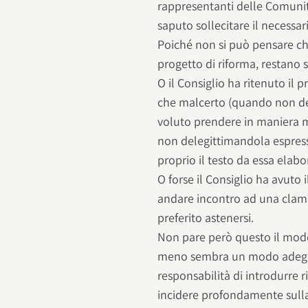
rappresentanti delle Comunit
saputo sollecitare il necessar
Poiché non si può pensare che
progetto di riforma, restano s
O il Consiglio ha ritenuto il p
che malcerto (quando non del 
voluto prendere in maniera 
non delegittimandola espres
proprio il testo da essa elabo
O forse il Consiglio ha avuto i
andare incontro ad una clam
preferito astenersi.
Non pare però questo il modo
meno sembra un modo adeguat
responsabilità di introdurre r
incidere profondamente sulla 