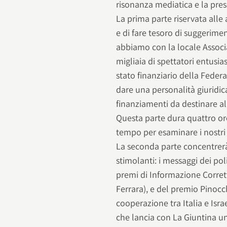
risonanza mediatica e la prese
La prima parte riservata alle a
e di fare tesoro di suggerimen
abbiamo con la locale Associ
migliaia di spettatori entusia
stato finanziario della Feder
dare una personalità giuridica
finanziamenti da destinare all
Questa parte dura quattro ore 
tempo per esaminare i nostri
La seconda parte concentrerà
stimolanti: i messaggi dei pol
premi di Informazione Corrett
Ferrara), e del premio Pinocch
cooperazione tra Italia e Isr
che lancia con La Giuntina un