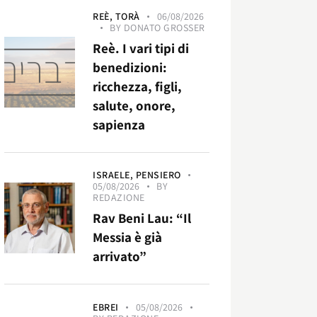
REÈ,
TORÀ
06/08/2026
BY
DONATO GROSSER
Reè. I vari tipi di
benedizioni:
ricchezza, figli,
salute, onore,
sapienza
ISRAELE,
PENSIERO
05/08/2026
BY
REDAZIONE
Rav Beni Lau: “Il
Messia è già
arrivato”
EBREI
05/08/2026