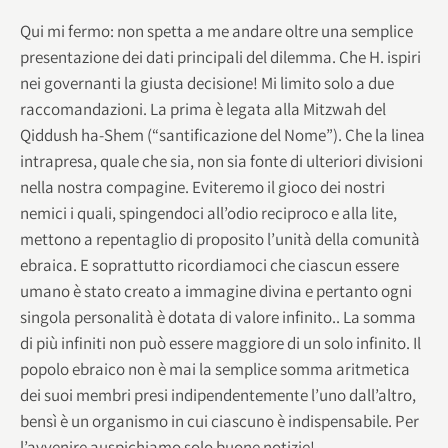
Qui mi fermo: non spetta a me andare oltre una semplice
presentazione dei dati principali del dilemma. Che H. ispiri
nei governanti la giusta decisione! Mi limito solo a due
raccomandazioni. La prima è legata alla Mitzwah del
Qiddush ha-Shem (“santificazione del Nome”). Che la linea
intrapresa, quale che sia, non sia fonte di ulteriori divisioni
nella nostra compagine. Eviteremo il gioco dei nostri
nemici i quali, spingendoci all’odio reciproco e alla lite,
mettono a repentaglio di proposito l’unità della comunità
ebraica. E soprattutto ricordiamoci che ciascun essere
umano è stato creato a immagine divina e pertanto ogni
singola personalità è dotata di valore infinito.. La somma
di più infiniti non può essere maggiore di un solo infinito. Il
popolo ebraico non è mai la semplice somma aritmetica
dei suoi membri presi indipendentemente l’uno dall’altro,
bensì è un organismo in cui ciascuno è indispensabile. Per
l’avvenire auspichiamo solo buone notizie!