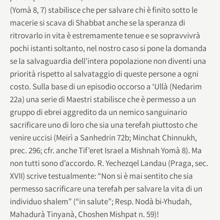
(Yomà 8, 7) stabilisce che per salvare chi è finito sotto le
macerie si scava di Shabbat anche se la speranza di
ritrovarlo in vita è estremamente tenue e se sopravvivrà
pochi istanti soltanto, nel nostro caso si pone la domanda
se la salvaguardia dell’intera popolazione non diventi una
priorità rispetto al salvataggio di queste persone a ogni
costo. Sulla base di un episodio occorso a ‘Ullà (Nedarim
22a) una serie di Maestri stabilisce che è permesso a un
gruppo di ebrei aggredito da un nemico sanguinario
sacrificare uno di loro che sia una terefah piuttosto che
venire uccisi (Meirì a Sanhedrin 72b; Minchat Chinnukh,
prec. 296; cfr. anche Tif’eret Israel a Mishnah Yomà 8). Ma
non tutti sono d’accordo. R. Yechezqel Landau (Praga, sec.
XVII) scrive testualmente: “Non si è mai sentito che sia
permesso sacrificare una terefah per salvare la vita di un
individuo shalem” (“in salute”; Resp. Nodà bi-Yhudah,
Mahadurà Tinyanà, Choshen Mishpat n. 59)!