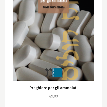
Preghiere per gli ammalati
€
9,00