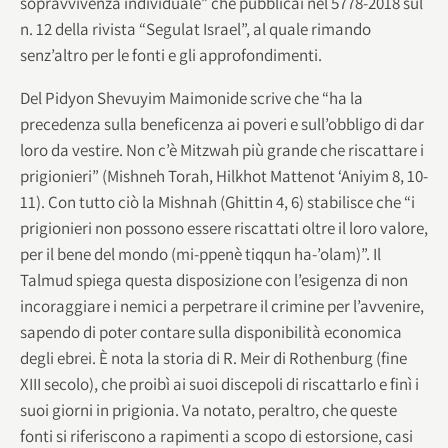
sopravvivenza individuale” che pubblicai nel 5778-2018 sul
n. 12 della rivista “Segulat Israel”, al quale rimando
senz’altro per le fonti e gli approfondimenti.
Del Pidyon Shevuyim Maimonide scrive che “ha la
precedenza sulla beneficenza ai poveri e sull’obbligo di dar
loro da vestire. Non c’è Mitzwah più grande che riscattare i
prigionieri” (Mishneh Torah, Hilkhot Mattenot ‘Aniyim 8, 10-
11). Con tutto ciò la Mishnah (Ghittin 4, 6) stabilisce che “i
prigionieri non possono essere riscattati oltre il loro valore,
per il bene del mondo (mi-ppenè tiqqun ha-’olam)”. Il
Talmud spiega questa disposizione con l’esigenza di non
incoraggiare i nemici a perpetrare il crimine per l’avvenire,
sapendo di poter contare sulla disponibilità economica
degli ebrei. È nota la storia di R. Meir di Rothenburg (fine
XIII secolo), che proibì ai suoi discepoli di riscattarlo e finì i
suoi giorni in prigionia. Va notato, peraltro, che queste
fonti si riferiscono a rapimenti a scopo di estorsione, casi