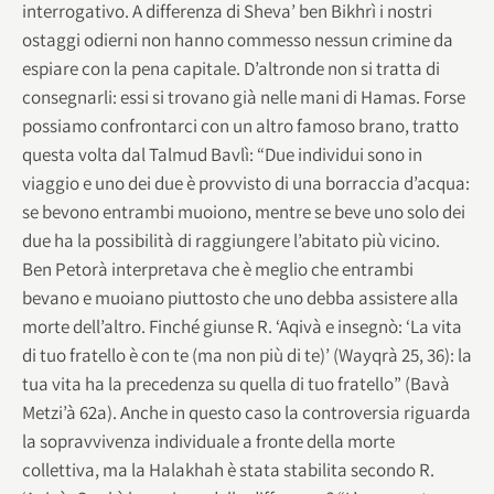
interrogativo. A differenza di Sheva’ ben Bikhrì i nostri
ostaggi odierni non hanno commesso nessun crimine da
espiare con la pena capitale. D’altronde non si tratta di
consegnarli: essi si trovano già nelle mani di Hamas. Forse
possiamo confrontarci con un altro famoso brano, tratto
questa volta dal Talmud Bavlì: “Due individui sono in
viaggio e uno dei due è provvisto di una borraccia d’acqua:
se bevono entrambi muoiono, mentre se beve uno solo dei
due ha la possibilità di raggiungere l’abitato più vicino.
Ben Petorà interpretava che è meglio che entrambi
bevano e muoiano piuttosto che uno debba assistere alla
morte dell’altro. Finché giunse R. ‘Aqivà e insegnò: ‘La vita
di tuo fratello è con te (ma non più di te)’ (Wayqrà 25, 36): la
tua vita ha la precedenza su quella di tuo fratello” (Bavà
Metzi’à 62a). Anche in questo caso la controversia riguarda
la sopravvivenza individuale a fronte della morte
collettiva, ma la Halakhah è stata stabilita secondo R.