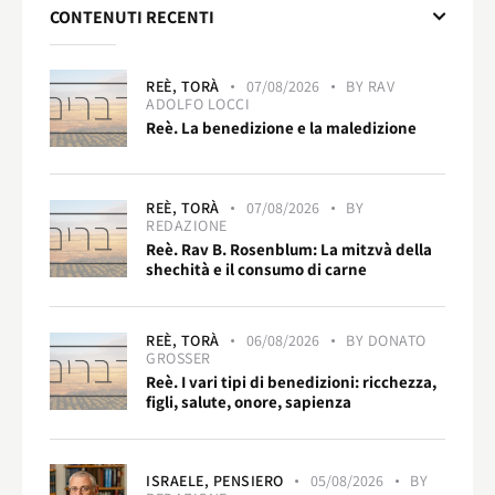
CONTENUTI RECENTI
REÈ,
TORÀ
07/08/2026
BY
RAV
ADOLFO LOCCI
Reè. La benedizione e la maledizione
REÈ,
TORÀ
07/08/2026
BY
REDAZIONE
Reè. Rav B. Rosenblum: La mitzvà della
shechità e il consumo di carne
REÈ,
TORÀ
06/08/2026
BY
DONATO
GROSSER
Reè. I vari tipi di benedizioni: ricchezza,
figli, salute, onore, sapienza
ISRAELE,
PENSIERO
05/08/2026
BY