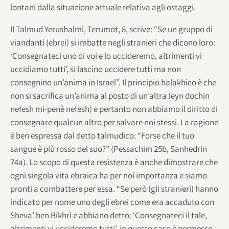
lontani dalla situazione attuale relativa agli ostaggi.
Il Talmud Yerushalmì, Terumot, 8, scrive: “Se un gruppo di
viandanti (ebrei) si imbatte negli stranieri che dicono loro:
‘Consegnateci uno di voi e lo uccideremo, altrimenti vi
uccidiamo tutti’, si lascino uccidere tutti ma non
consegnino un’anima in Israel”. Il principio halakhico è che
non si sacrifica un’anima al posto di un’altra (eyn dochin
nefesh mi-penè nefesh) e pertanto non abbiamo il diritto di
consegnare qualcun altro per salvare noi stessi. La ragione
è ben espressa dal detto talmudico: “Forse che il tuo
sangue è più rosso del suo?” (Pessachim 25b, Sanhedrin
74a). Lo scopo di questa resistenza è anche dimostrare che
ogni singola vita ebraica ha per noi importanza e siamo
pronti a combattere per essa. “Se però (gli stranieri) hanno
indicato per nome uno degli ebrei come era accaduto con
Sheva’ ben Bikhrì e abbiano detto: ‘Consegnateci il tale,
altrimenti vi uccideremo tutti’, in questo caso è permesso