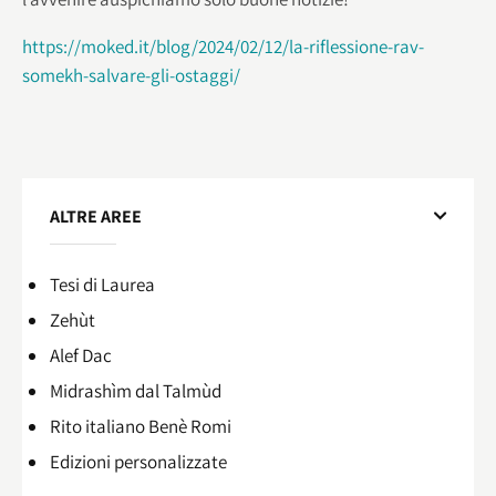
https://moked.it/blog/2024/02/12/la-riflessione-rav-
somekh-salvare-gli-ostaggi/
ALTRE AREE
Tesi di Laurea
Zehùt
Alef Dac
Midrashìm dal Talmùd
Rito italiano Benè Romi​
Edizioni personalizzate