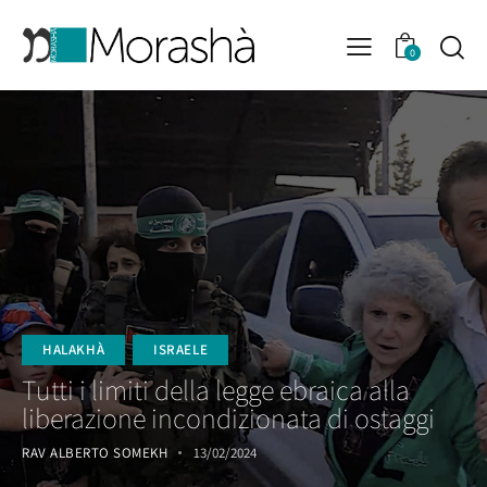
0
HALAKHÀ
ISRAELE
Tutti i limiti della legge ebraica alla
liberazione incondizionata di ostaggi
RAV ALBERTO SOMEKH
13/02/2024