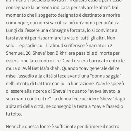
consegnare la persona indicata per salvare le altre”. Dal
momento che il soggetto designato è destinato a morire
comunque, qui non si sacrifica più un’anima per un’altra.
Lungi dall’essere una consegna forzata, lo si convince a
farsi avanti per risparmiare la vita di tutti gli altri. Non
solo. L’episodio cui il Talmud si riferisce è narrato in 2
Shemuel, 20. Sheva’ ben Bikhrì era passibile di morte per
essersi ribellato contro il re David e si era barricato entro le
mura di Avèl Bet Ma’akhah. Quando Yoav generale del re
mise l’assedio alla città si fece avanti una “donna saggia”
nell’intento di trattare con lui la liberazione. Yoav le spiegò
di essere alla ricerca di Sheva’ in quanto “aveva levato la
sua mano contro il re”. La donna fece uccidere Sheva’ dagli
abitanti della città, ne consegnò la testa a Yoav e l’assedio
fu tolto.
Neanche questa fonte è sufficiente per dirimere il nostro