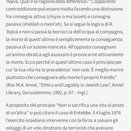
‘Aqivà. Qual è la ragione della differenza? “L’apparente
contraddizione può essere risolta facendo una distinzione
fra consegna attiva (chiyuv o ma’asseh) e consegna
passiva (shelilah o meni’ah). Se si segue la logica di R.
‘Aqivà e non si passa la borraccia dell’acqua al compagno,
la morte di quest’ultimo è semplicemente la conseguenza
passiva di un’azione mancata. All’opposto consegnare
un’anima ebraica agli assassini è provocarne attivamente
la morte. Ecco perché in quest’ultimo caso il principio per
cui ‘la tua vita ha la precedenza’ non vale. È meglio morire
piuttosto che consegnare alla morte il proprio fratello”
(Rav M.A. Amiel, “Ethics and Legality in Jewish Law”, Amiel
Library, Gerusalemme, 1992, p. 67 – ingl.).
A proposito del principio “Non si sacrifica una vita al posto
di un’altra” si può citare il caso di Entebbe. Il 4 luglio 1976
l’esercito israeliano intervenne con la forza a salvare gli
ostaggi di un volo dirottato da terroristi che avevano