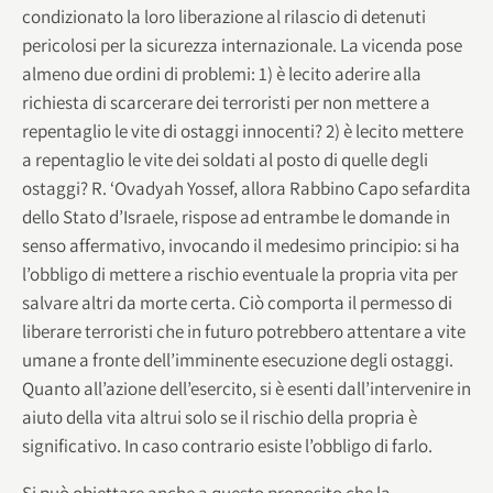
condizionato la loro liberazione al rilascio di detenuti
pericolosi per la sicurezza internazionale. La vicenda pose
almeno due ordini di problemi: 1) è lecito aderire alla
richiesta di scarcerare dei terroristi per non mettere a
repentaglio le vite di ostaggi innocenti? 2) è lecito mettere
a repentaglio le vite dei soldati al posto di quelle degli
ostaggi? R. ‘Ovadyah Yossef, allora Rabbino Capo sefardita
dello Stato d’Israele, rispose ad entrambe le domande in
senso affermativo, invocando il medesimo principio: si ha
l’obbligo di mettere a rischio eventuale la propria vita per
salvare altri da morte certa. Ciò comporta il permesso di
liberare terroristi che in futuro potrebbero attentare a vite
umane a fronte dell’imminente esecuzione degli ostaggi.
Quanto all’azione dell’esercito, si è esenti dall’intervenire in
aiuto della vita altrui solo se il rischio della propria è
significativo. In caso contrario esiste l’obbligo di farlo.
Si può obiettare anche a questo proposito che la