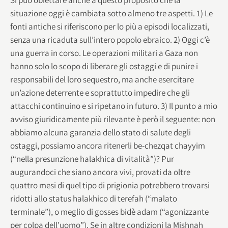
situazione oggi è cambiata sotto almeno tre aspetti. 1) Le
fonti antiche si riferiscono per lo più a episodi localizzati,
senza una ricaduta sull’intero popolo ebraico. 2) Oggi c’è
una guerra in corso. Le operazioni militari a Gaza non
hanno solo lo scopo di liberare gli ostaggi e di punire i
responsabili del loro sequestro, ma anche esercitare
un’azione deterrente e soprattutto impedire che gli
attacchi continuino e si ripetano in futuro. 3) Il punto a mio
avviso giuridicamente più rilevante è però il seguente: non
abbiamo alcuna garanzia dello stato di salute degli
ostaggi, possiamo ancora ritenerli be-chezqat chayyim
(“nella presunzione halakhica di vitalità”)? Pur
augurandoci che siano ancora vivi, provati da oltre
quattro mesi di quel tipo di prigionia potrebbero trovarsi
ridotti allo status halakhico di terefah (“malato
terminale”), o meglio di gosses bidè adam (“agonizzante
per colpa dell’uomo”). Se in altre condizioni la Mishnah