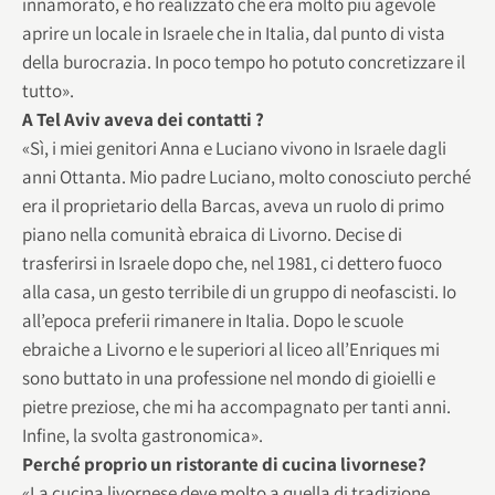
innamorato, e ho realizzato che era molto più agevole
aprire un locale in Israele che in Italia, dal punto di vista
della burocrazia. In poco tempo ho potuto concretizzare il
tutto».
A Tel Aviv aveva dei contatti ?
«Sì, i miei genitori Anna e Luciano vivono in Israele dagli
anni Ottanta. Mio padre Luciano, molto conosciuto perché
era il proprietario della Barcas, aveva un ruolo di primo
piano nella comunità ebraica di Livorno. Decise di
trasferirsi in Israele dopo che, nel 1981, ci dettero fuoco
alla casa, un gesto terribile di un gruppo di neofascisti. Io
all’epoca preferii rimanere in Italia. Dopo le scuole
ebraiche a Livorno e le superiori al liceo all’Enriques mi
sono buttato in una professione nel mondo di gioielli e
pietre preziose, che mi ha accompagnato per tanti anni.
Infine, la svolta gastronomica».
Perché proprio un ristorante di cucina livornese?
«La cucina livornese deve molto a quella di tradizione