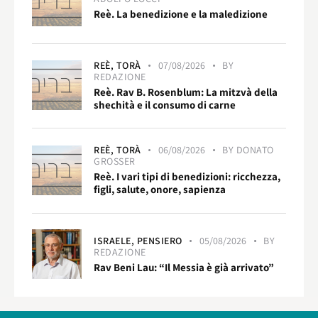
Reè. La benedizione e la maledizione
REÈ,
TORÀ
07/08/2026
BY
REDAZIONE
Reè. Rav B. Rosenblum: La mitzvà della
shechità e il consumo di carne
REÈ,
TORÀ
06/08/2026
BY
DONATO
GROSSER
Reè. I vari tipi di benedizioni: ricchezza,
figli, salute, onore, sapienza
ISRAELE,
PENSIERO
05/08/2026
BY
REDAZIONE
Rav Beni Lau: “Il Messia è già arrivato”