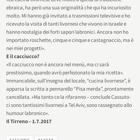
ebraica, ha però una sua originalità che qui ha incuriosito
molto. Mi hanno già invitato a trasmissioni televisive e ho
ricevuto la visita di tanti livornesi che vivono in Israele e
hanno nostalgia dei forti sapori labronici. Ancora non ho
importato roschette, cinque e cinque e castagnaccio, ma è
nei miei progetti».
E il cacciucco?
«Il cacciucco non è ancora nel menù, ma ci sarà
prestissimo, quando avrò perfezionato la mia ricetta».
Immancabile, sull’insegna del locale, “cucina livornese”, è
apparsa la scritta a pennarello “Pisa merda”, prontamente
cancellata. «Ma tanto ce la rifaranno – conclude Cassuto-
ci sono tantissimi livornesi a Tel Aviv, sono rassegnato allo
humour labronico».
Il Tirreno – 1.7.2017
FASCISMO
KASHER