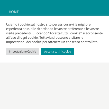
HOME
CATALOGO
Usiamo i cookie sul nostro sito per assicurarvi la migliore
KOLÒT
esperienza possibile ricordando le vostre preferenze e le vostre
visite precedenti. Cliccando "Accetta tutti i cookie" si acconsente
PARASHÀ
all'uso di ogni cookie. Tuttavia si possono visitare le
impostazioni dei cookie per ottenere un consenso controllato.
MAAMÀR
Impostazione Cookie
Accetta tutti i cookie
GHENIZÀ
TESI DI LAUREA
ZEHÙT
ALEF DAC
MIDRASHÌM DAL TALMÙD
RITO ITALIANO BENÈ ROMI​