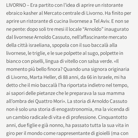
LIVORNO – Era partito con l’idea di aprire un ristorante
ebraico kasher al Mercato centrale di Livorno. Ha finito per
aprire un ristorante di cucina livornese a Tel Aviv. E non se
ne pente: dopo soli tre mesi il locale “Arnoldo” inaugurato
dal livornese Arnoldo Cassuto, nell’affascinante mercato
della città israeliana, spopola con il suo baccalà alla
livornese, le triglie, e le sue polpette al sugo, polpette in
bianco con piselli, lingua di vitello con salsa verde. «Il
momento più bello finora? Quando una signora originaria
di Livorno, Marta Heller, di 88 anni, da 66 in Israele, mi ha
detto che il mio baccalà l’ha riportata indietro nel tempo,
ai sapori delle pietanze che le preparava la sua mamma
all’ombra dei Quattro Mori». La storia di Arnoldo Cassuto
non è solo una storia di enogastronomia, ma la vicenda di
un cambio radicale di vita e di professione. Cinquantotto
anni, due figlie e già nonno, ha passato tutta la sua vita in
giro per il mondo come rappresentante di gioielli (ma con