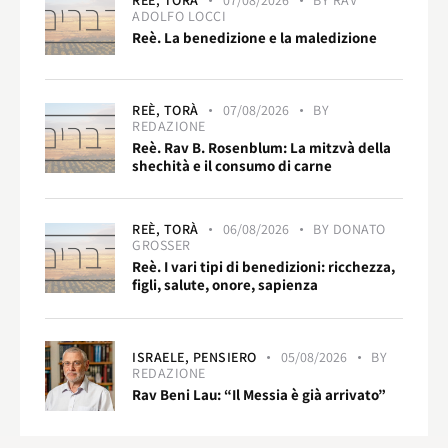
REÈ,
TORÀ
07/08/2026
BY
RAV
ADOLFO LOCCI
Reè. La benedizione e la maledizione
REÈ,
TORÀ
07/08/2026
BY
REDAZIONE
Reè. Rav B. Rosenblum: La mitzvà della
shechità e il consumo di carne
REÈ,
TORÀ
06/08/2026
BY
DONATO
GROSSER
Reè. I vari tipi di benedizioni: ricchezza,
figli, salute, onore, sapienza
ISRAELE,
PENSIERO
05/08/2026
BY
REDAZIONE
Rav Beni Lau: “Il Messia è già arrivato”