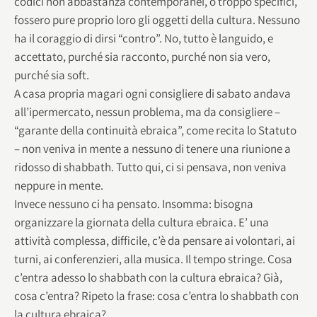
codici non abbastanza contemporanei, o troppo specifici,
fossero pure proprio loro gli oggetti della cultura. Nessuno
ha il coraggio di dirsi “contro”. No, tutto è languido, e
accettato, purché sia racconto, purché non sia vero,
purché sia soft.
A casa propria magari ogni consigliere di sabato andava
all’ipermercato, nessun problema, ma da consigliere –
“garante della continuità ebraica”, come recita lo Statuto
– non veniva in mente a nessuno di tenere una riunione a
ridosso di shabbath. Tutto qui, ci si pensava, non veniva
neppure in mente.
Invece nessuno ci ha pensato. Insomma: bisogna
organizzare la giornata della cultura ebraica. E’ una
attività complessa, difficile, c’è da pensare ai volontari, ai
turni, ai conferenzieri, alla musica. Il tempo stringe. Cosa
c’entra adesso lo shabbath con la cultura ebraica? Già,
cosa c’entra? Ripeto la frase: cosa c’entra lo shabbath con
la cultura ebraica?