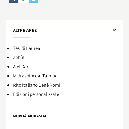
ALTRE AREE
Tesi di Laurea
Zehùt
Alef Dac
Midrashìm dal Talmùd
Rito italiano Benè Romi​
Edizioni personalizzate
NOVITÀ MORASHÀ