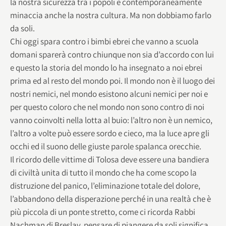
la nostra sicurezza tra i popoli e contemporaneamente
minaccia anche la nostra cultura. Ma non dobbiamo farlo
da soli.
Chi oggi spara contro i bimbi ebrei che vanno a scuola
domani sparerà contro chiunque non sia d’accordo con lui
e questo la storia del mondo lo ha insegnato a noi ebrei
prima ed al resto del mondo poi. Il mondo non è il luogo dei
nostri nemici, nel mondo esistono alcuni nemici per noi e
per questo coloro che nel mondo non sono contro di noi
vanno coinvolti nella lotta al buio: l’altro non è un nemico,
l’altro a volte può essere sordo e cieco, ma la luce apre gli
occhi ed il suono delle giuste parole spalanca orecchie.
Il ricordo delle vittime di Tolosa deve essere una bandiera
di civiltà unita di tutto il mondo che ha come scopo la
distruzione del panico, l’eliminazione totale del dolore,
l’abbandono della disperazione perché in una realtà che è
più piccola di un ponte stretto, come ci ricorda Rabbi
Nachman di Breslav, pensare di piangere da soli significa