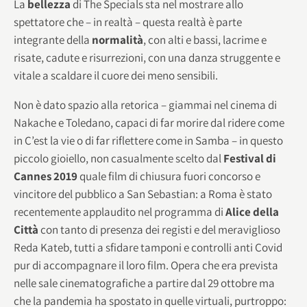
La
bellezza
di The Specials sta nel mostrare allo
spettatore che – in realtà – questa realtà è parte
integrante della
normalità
, con alti e bassi, lacrime e
risate, cadute e risurrezioni, con una danza struggente e
vitale a scaldare il cuore dei meno sensibili.
Non è dato spazio alla retorica – giammai nel cinema di
Nakache e Toledano, capaci di far morire dal ridere come
in C’est la vie o di far riflettere come in Samba – in questo
piccolo gioiello, non casualmente scelto dal
Festival di
Cannes 2019
quale film di chiusura fuori concorso e
vincitore del pubblico a San Sebastian: a Roma è stato
recentemente applaudito nel programma di
Alice della
Città
con tanto di presenza dei registi e del meraviglioso
Reda Kateb, tutti a sfidare tamponi e controlli anti Covid
pur di accompagnare il loro film. Opera che era prevista
nelle sale cinematografiche a partire dal 29 ottobre ma
che la pandemia ha spostato in quelle virtuali, purtroppo: