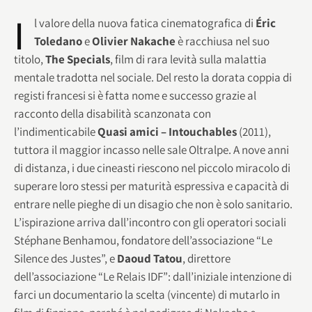
I
l valore della nuova fatica cinematografica di
Éric
Toledano
e
Olivier Nakache
è racchiusa nel suo
titolo,
The Specials
, film di rara levità sulla malattia
mentale tradotta nel sociale. Del resto la dorata coppia di
registi francesi si è fatta nome e successo grazie al
racconto della disabilità scanzonata con
l’indimenticabile
Quasi amici – Intouchables
(2011),
tuttora il maggior incasso nelle sale Oltralpe. A nove anni
di distanza, i due cineasti riescono nel piccolo miracolo di
superare loro stessi per maturità espressiva e capacità di
entrare nelle pieghe di un disagio che non è solo sanitario.
L’ispirazione arriva dall’incontro con gli operatori sociali
Stéphane Benhamou, fondatore dell’associazione “Le
Silence des Justes”, e
Daoud Tatou
, direttore
dell’associazione “Le Relais IDF”: dall’iniziale intenzione di
farci un documentario la scelta (vincente) di mutarlo in