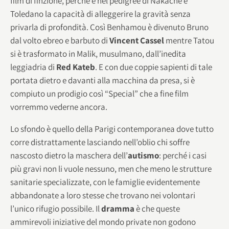
film di finzione, perché è nel pedigree di Nakache e
Toledano la capacità di alleggerire la gravità senza
privarla di profondità. Così Benhamou è divenuto Bruno
dal volto ebreo e barbuto di
Vincent Cassel
mentre Tatou
si è trasformato in Malik, musulmano, dall’inedita
leggiadria di
Red Kateb
. E con due coppie sapienti di tale
portata dietro e davanti alla macchina da presa, si è
compiuto un prodigio così “Special” che a fine film
vorremmo vederne ancora.
Lo sfondo è quello della Parigi contemporanea dove tutto
corre distrattamente lasciando nell’oblio chi soffre
nascosto dietro la maschera dell’
autismo
: perché i casi
più gravi non li vuole nessuno, men che meno le strutture
sanitarie specializzate, con le famiglie evidentemente
abbandonate a loro stesse che trovano nei volontari
l’unico rifugio possibile. Il
dramma
è che queste
ammirevoli iniziative del mondo private non godono