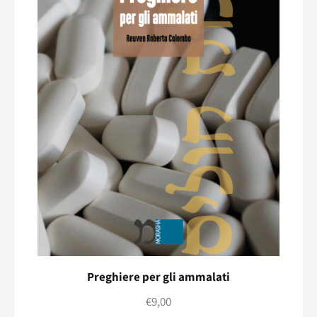
Preghiere per gli ammalati
€
9,00