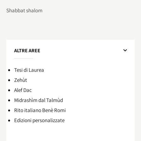
Shabbat shalom
ALTRE AREE
Tesi di Laurea
Zehùt
Alef Dac
Midrashìm dal Talmùd
Rito italiano Benè Romi​
Edizioni personalizzate