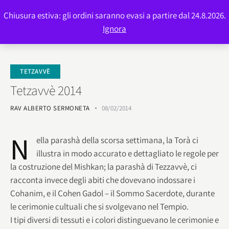
Chiusura estiva: gli ordini saranno evasi a partire dal 24.8.2026.
0
Ignora
TETZAVVÈ
Tetzavvè 2014
RAV ALBERTO SERMONETA
08/02/2014
N
ella parashà della scorsa settimana, la Torà ci
illustra in modo accurato e dettagliato le regole per
la costruzione del Mishkan; la parashà di Tezzavvè, ci
racconta invece degli abiti che dovevano indossare i
Cohanim, e il Cohen Gadol – il Sommo Sacerdote, durante
le cerimonie cultuali che si svolgevano nel Tempio.
I tipi diversi di tessuti e i colori distinguevano le cerimonie e