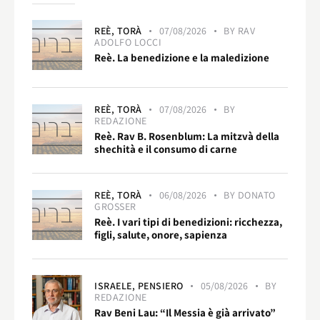
REÈ,
TORÀ
07/08/2026
BY
RAV
ADOLFO LOCCI
Reè. La benedizione e la maledizione
REÈ,
TORÀ
07/08/2026
BY
REDAZIONE
Reè. Rav B. Rosenblum: La mitzvà della
shechità e il consumo di carne
REÈ,
TORÀ
06/08/2026
BY
DONATO
GROSSER
Reè. I vari tipi di benedizioni: ricchezza,
figli, salute, onore, sapienza
ISRAELE,
PENSIERO
05/08/2026
BY
REDAZIONE
Rav Beni Lau: “Il Messia è già arrivato”