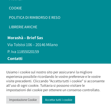
COOKIE
POLITICA DI RIMBORSO E RESO
LIBRERIE AMICHE
Morashà –
Brief Sas
Via Tolstoi 106 – 20146 Milano
P. Iva 11855020159
Contatti
redazione@morasha.it
339 8596707
Usiamo i cookie sul nostro sito per assicurarvi la migliore
esperienza possibile ricordando le vostre preferenze e le vostre
(anche Whatsapp)
visite precedenti. Cliccando "Accetta tutti i cookie" si acconsente
all'uso di ogni cookie. Tuttavia si possono visitare le
impostazioni dei cookie per ottenere un consenso controllato.
Morashà – Brief Sas
– Copyright 2026. All Rights Reserved.
Impostazione Cookie
Accetta tutti i cookie