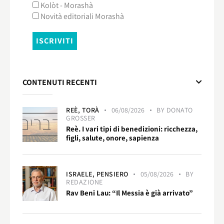
Kolòt - Morashà
Novità editoriali Morashà
CONTENUTI RECENTI
REÈ,
TORÀ
06/08/2026
BY
DONATO
GROSSER
Reè. I vari tipi di benedizioni: ricchezza,
figli, salute, onore, sapienza
ISRAELE,
PENSIERO
05/08/2026
BY
REDAZIONE
Rav Beni Lau: “Il Messia è già arrivato”