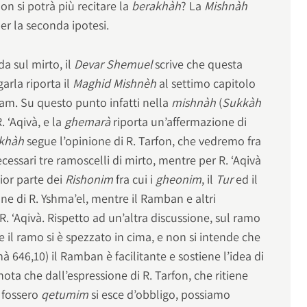
on si potrà più recitare la
berakhàh
? La
Mishnàh
er la seconda ipotesi.
 sul mirto, il
Devar Shemuel
scrive che questa
garla riporta il
Maghid Mishnèh
al settimo capitolo
m. Su questo punto infatti nella
mishnàh
(
Sukkàh
 ‘Aqivà, e la
ghemarà
riporta un’affermazione di
akhàh
segue l’opinione di R. Tarfon, che vedremo fra
cessari tre ramoscelli di mirto, mentre per R. ‘Aqivà
ior parte dei
Rishonim
fra cui i
gheonim
, il
Tur
ed il
 di R. Yshma’el, mentre il Ramban e altri
 ‘Aqivà. Rispetto ad un’altra discussione, sul ramo
e il ramo si è spezzato in cima, e non si intende che
 646,10) il Ramban è facilitante e sostiene l’idea di
ota che dall’espressione di R. Tarfon, che ritiene
i fossero
qetumim
si esce d’obbligo, possiamo