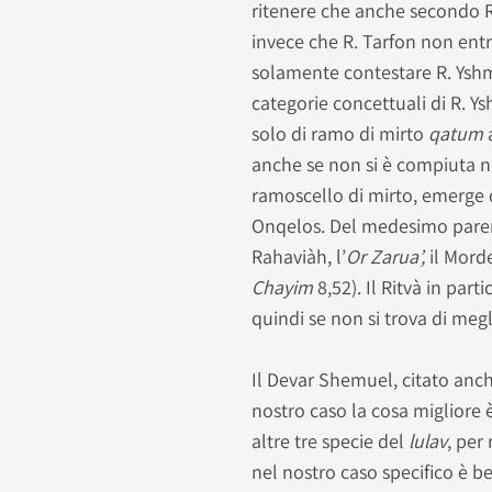
ritenere che anche secondo R.
invece che R. Tarfon non entr
solamente contestare R. Yshm
categorie concettuali di R. 
solo di ramo di mirto
qatum
a
anche se non si è compiuta ne
ramoscello di mirto, emerg
Onqelos. Del medesimo parer
Rahaviàh, l’
Or Zarua’,
il Morde
Chayim
8,52). Il Ritvà in parti
quindi se non si trova di me
Il Devar Shemuel, citato anc
nostro caso la cosa migliore 
altre tre specie del
lulav
, per
nel nostro caso specifico è b