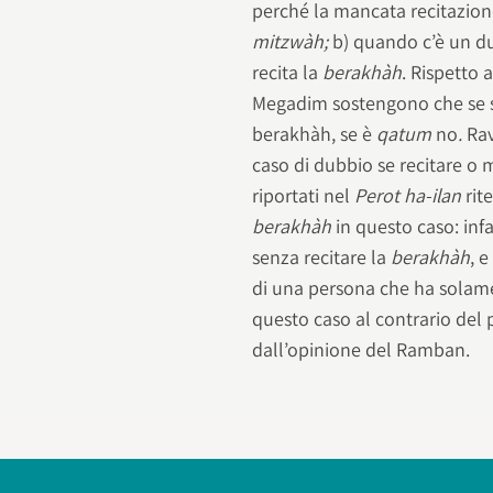
perché la mancata recitazion
mitzwàh;
b) quando c’è un d
recita la
berakhàh
. Rispetto 
Megadim sostengono che se s
berakhàh, se è
qatum
no
.
Rav
caso di dubbio se recitare 
riportati nel
Perot ha-ilan
rit
berakhàh
in questo caso: infa
senza recitare la
berakhàh
, 
di una persona che ha solame
questo caso al contrario del 
dall’opinione del Ramban.