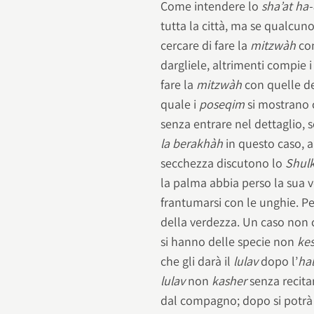
Come intendere lo
sha’at ha
tutta la città, ma se qualcun
cercare di fare la
mitzwàh
co
dargliele, altrimenti compie 
fare la
mitzwàh
con quelle de
quale i
poseqim
si mostrano 
senza entrare nel dettaglio, 
la berakhàh
in questo caso, a
secchezza discutono lo
Shul
la palma abbia perso la sua 
frantumarsi con le unghie. Per
della verdezza. Un caso non 
si hanno delle specie non
ke
che gli darà il
lulav
dopo l’
hal
lulav
non
kasher
senza recita
dal compagno; dopo si potrà 