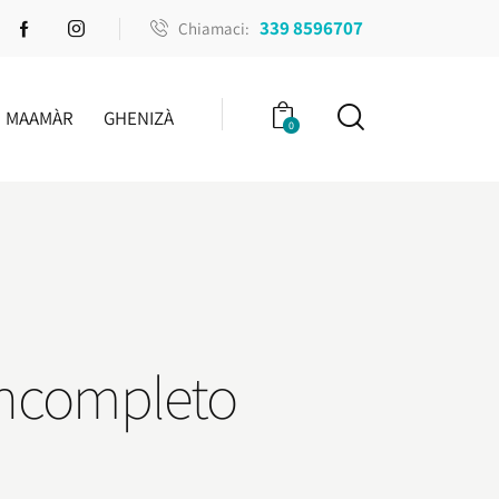
339 8596707
Chiamaci:
MAAMÀR
GHENIZÀ
0
 incompleto