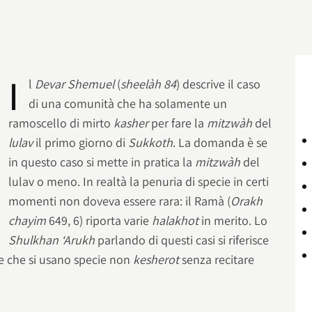
I
l
Devar Shemuel
(
sheelàh 84
) descrive il caso
di una comunità che ha solamente un
ramoscello di mirto
kasher
per fare la
mitzwàh
del
lulav
il primo giorno di
Sukkoth
. La domanda è se
in questo caso si mette in pratica la
mitzwàh
del
lulav o meno. In realtà la penuria di specie in certi
momenti non doveva essere rara: il Ramà (
Orakh
chayim
649, 6) riporta varie
halakhot
in merito. Lo
Shulkhan ‘Arukh
parlando di questi casi si riferisce
ive che si usano specie non
kesherot
senza recitare