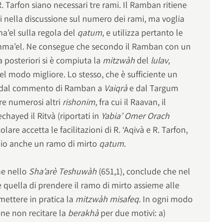
 Tarfon siano necessari tre rami. Il Ramban ritiene
i nella discussione sul numero dei rami, ma voglia
a’el sulla regola del
qatum
, e utilizza pertanto le
Yshma’el. Ne consegue che secondo il Ramban con un
 posteriori si è compiuta la
mitzwàh
del
lulav
,
l modo migliore. Lo stesso, che è sufficiente un
e dal commento di Ramban a
Vaiqrà
e dal Targum
e numerosi altri
rishonim
, fra cui il Raavan, il
chayed il Ritvà (riportati in
Yabia’ Omer Orach
colare accetta le facilitazioni di R. ‘Aqivà e R. Tarfon,
glio anche un ramo di mirto
qatum
.
he nello
Sha’arè Teshuwàh
(651,1), conclude che nel
è quella di prendere il ramo di mirto assieme alle
 mettere in pratica la
mitzwàh misafeq
. In ogni modo
ene non recitare la
berakhà
per due motivi: a)