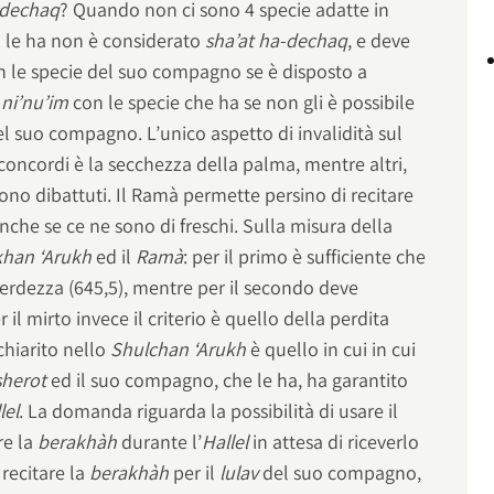
-dechaq
? Quando non ci sono 4 specie adatte in
o le ha non è considerato
sha’at ha-dechaq
, e deve
n le specie del suo compagno se è disposto a
i
ni’nu’im
con le specie che ha se non gli è possibile
l suo compagno. L’unico aspetto di invalidità sul
concordi è la secchezza della palma, mentre altri,
sono dibattuti. Il Ramà permette persino di recitare
nche se ce ne sono di freschi. Sulla misura della
khan ‘Arukh
ed il
Ramà
: per il primo è sufficiente che
verdezza (645,5), mentre per il secondo deve
 il mirto invece il criterio è quello della perdita
chiarito nello
Shulchan ‘Arukh
è quello in cui in cui
sherot
ed il suo compagno, che le ha, ha garantito
lel
. La domanda riguarda la possibilità di usare il
re la
berakhàh
durante l’
Hallel
in attesa di riceverlo
recitare la
berakhàh
per il
lulav
del suo compagno,