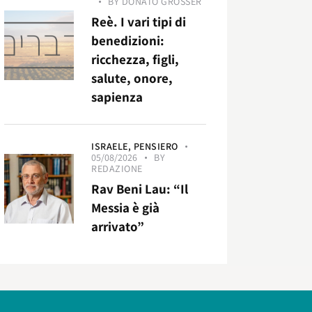
BY
DONATO GROSSER
Reè. I vari tipi di
benedizioni:
ricchezza, figli,
salute, onore,
sapienza
ISRAELE,
PENSIERO
05/08/2026
BY
REDAZIONE
Rav Beni Lau: “Il
Messia è già
arrivato”