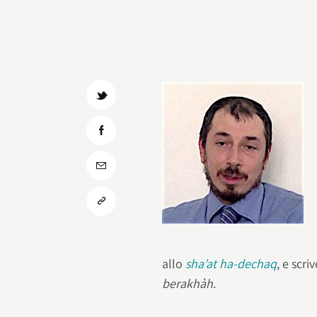
allo
sha’at ha-dechaq
, e scr
berakhàh
.