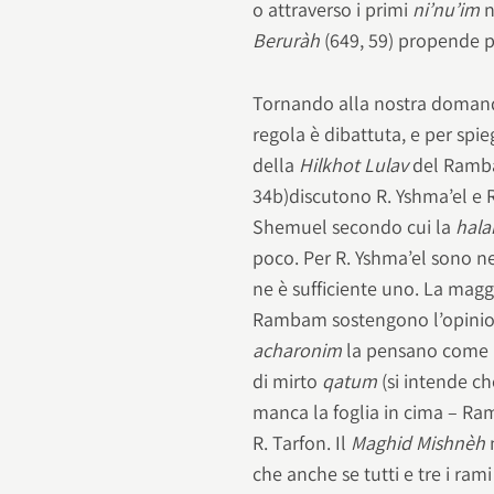
o attraverso i primi
ni’nu’im
n
Beruràh
(649, 59) propende p
Tornando alla nostra domanda
regola è dibattuta, e per spie
della
Hilkhot Lulav
del Ramba
34b)discutono R. Yshma’el e R.
Shemuel secondo cui la
hal
poco. Per R. Yshma’el sono ne
ne è sufficiente uno. La magg
Rambam sostengono l’opinione
acharonim
la pensano come R.
di mirto
qatum
(si intende ch
manca la foglia in cima – Ramà
R. Tarfon. Il
Maghid Mishnèh
n
che anche se tutti e tre i ram