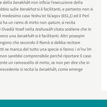
e della
berakhàh
non inficia l’esecuzione della
ubbio sulle
berakhot
si è facilitanti, e pertanto non si
al medesimo caso Yeshu’ot Ya’aqov (651,1) ed il Perì
i ha un ramo di mirto non
qatum
, si recita
 Ovadià Yosef nella
teshuwàh
citata sostiene che in
o meno una
berakhàh
si è facilitanti. Altri
poseqim
engono che secondo il Ramà si debba recitare
tti se manca del tutto una specie si fanno i
ni’nu’im
e non sarebbe comprensibile perché riportare il caso
nte un ramoscello di mirto, se non per dire che in
precedente si recita la
berakhàh
, come emerge