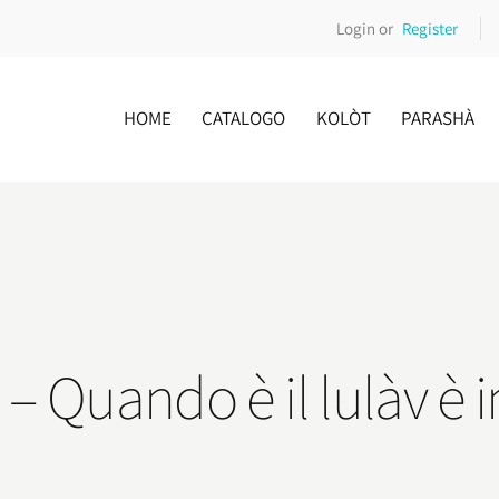
Login or
Register
HOME
CATALOGO
KOLÒT
PARASHÀ
o – Quando è il lulàv è